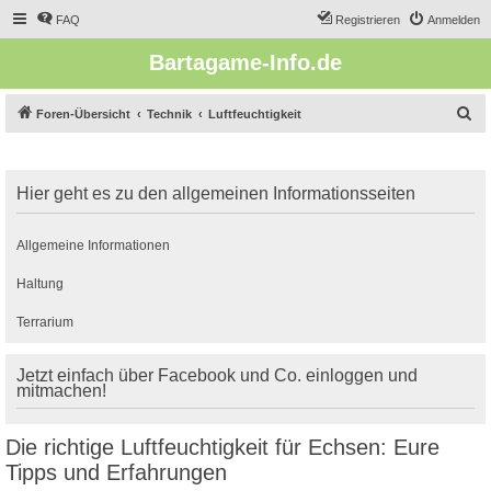
FAQ
Registrieren
Anmelden
Bartagame-Info.de
S
Foren-Übersicht
Technik
Luftfeuchtigkeit
u
c
Hier geht es zu den allgemeinen Informationsseiten
h
e
Allgemeine Informationen
Haltung
Terrarium
Jetzt einfach über Facebook und Co. einloggen und
mitmachen!
Die richtige Luftfeuchtigkeit für Echsen: Eure
Tipps und Erfahrungen