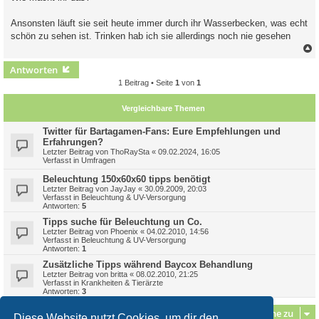
Ansonsten läuft sie seit heute immer durch ihr Wasserbecken, was echt
schön zu sehen ist. Trinken hab ich sie allerdings noch nie gesehen
c
Antworten
1 Beitrag • Seite
1
von
1
Vergleichbare Themen
Twitter für Bartagamen-Fans: Eure Empfehlungen und
Erfahrungen?
Letzter Beitrag von
ThoRaySta
«
09.02.2024, 16:05
Verfasst in
Umfragen
Beleuchtung 150x60x60 tipps benötigt
Letzter Beitrag von
JayJay
«
30.09.2009, 20:03
Verfasst in
Beleuchtung & UV-Versorgung
Antworten:
5
Tipps suche für Beleuchtung un Co.
Letzter Beitrag von
Phoenix
«
04.02.2010, 14:56
Verfasst in
Beleuchtung & UV-Versorgung
Antworten:
1
Zusätzliche Tipps während Baycox Behandlung
Letzter Beitrag von
britta
«
08.02.2010, 21:25
Verfasst in
Krankheiten & Tierärzte
Antworten:
3
Gehe zu
Diese Website nutzt Cookies, um dir den