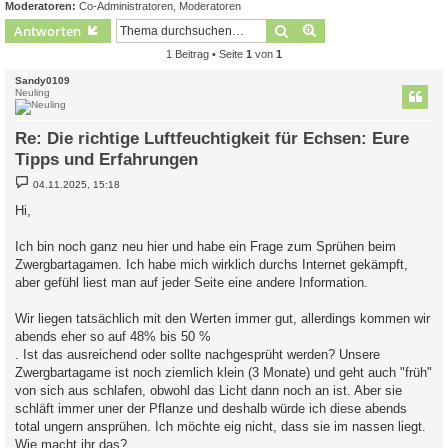
Moderatoren:
Co-Administratoren
,
Moderatoren
Suche
Erweiterte Suche
Antworten
1 Beitrag • Seite
1
von
1
Sandy0109
Neuling
Re: Die richtige Luftfeuchtigkeit für Echsen: Eure
Tipps und Erfahrungen
B
04.11.2025, 15:18
e
i
Hi,
t
r
a
Ich bin noch ganz neu hier und habe ein Frage zum Sprühen beim
g
Zwergbartagamen. Ich habe mich wirklich durchs Internet gekämpft,
aber gefühl liest man auf jeder Seite eine andere Information.
Wir liegen tatsächlich mit den Werten immer gut, allerdings kommen wir
abends eher so auf 48% bis 50 %
. Ist das ausreichend oder sollte nachgesprüht werden? Unsere
Zwergbartagame ist noch ziemlich klein (3 Monate) und geht auch "früh"
von sich aus schlafen, obwohl das Licht dann noch an ist. Aber sie
schläft immer uner der Pflanze und deshalb würde ich diese abends
total ungern ansprühen. Ich möchte eig nicht, dass sie im nassen liegt.
Wie macht ihr das?