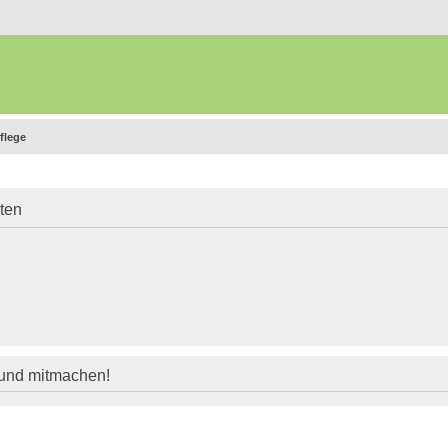
flege
iten
 und mitmachen!