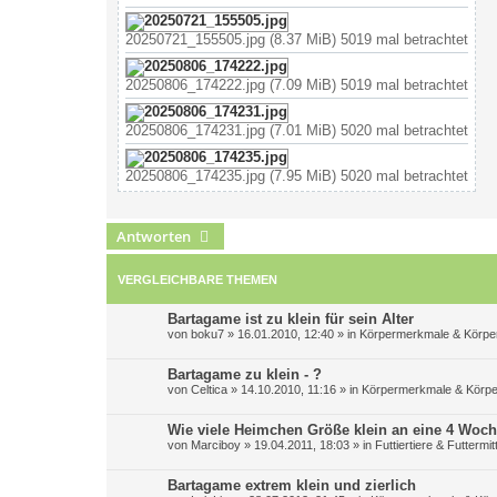
20250721_155505.jpg (8.37 MiB) 5019 mal betrachtet
20250806_174222.jpg (7.09 MiB) 5019 mal betrachtet
20250806_174231.jpg (7.01 MiB) 5020 mal betrachtet
20250806_174235.jpg (7.95 MiB) 5020 mal betrachtet
Antworten
VERGLEICHBARE THEMEN
Bartagame ist zu klein für sein Alter
von
boku7
»
16.01.2010, 12:40
» in
Körpermerkmale & Körper
Bartagame zu klein - ?
von
Celtica
»
14.10.2010, 11:16
» in
Körpermerkmale & Körpe
Wie viele Heimchen Größe klein an eine 4 Woch
von
Marciboy
»
19.04.2011, 18:03
» in
Futtiertiere & Futtermit
Bartagame extrem klein und zierlich