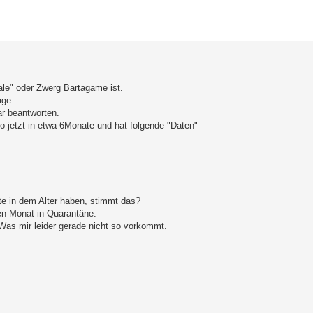
erte Suche
ale" oder Zwerg Bartagame ist.
age.
ar beantworten.
o jetzt in etwa 6Monate und hat folgende "Daten"
te in dem Alter haben, stimmt das?
en Monat in Quarantäne.
 Was mir leider gerade nicht so vorkommt.