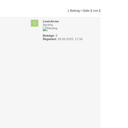
1 Beitrag • Seite
1
von
1
LouisArrow
Neuling
Beiträge:
2
Registriert:
28.06.2025, 17:34