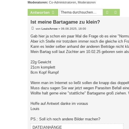
Moderatoren:
Co-Administratoren
,
Moderatoren
Suche
Erweit
Antworten
Ist meine Bartagame zu klein?
B
von
LouisArrow
»
06.08.2025, 18:00
e
i
Gab hier ja schon ein paar Mal die Frage ob es eine "Norm
t
Aber ich Stelle mir trotzdem immer noch die gleiche ich Fr
r
a
Kann es leider selber anhand der anderen Beiträge nicht kl
g
Mein Bartag soll laut Züchter am 10.02.25 geboren sein als
22g Gewicht
21cm komplett
8cm Kopf Rumpf
Wenn man im Internet so ließt sollen die knapp das doppel
Muss dazu sagen Sie war jetzt wegen Parasiten Befall ein
Wollte halt gerne eine "stattliche" Bartagame groß ziehen.
Hoffe auf Antwort danke im voraus
Louis
PS.: Soll ich noch andere Bilder machen?
DATEIANHÄNGE