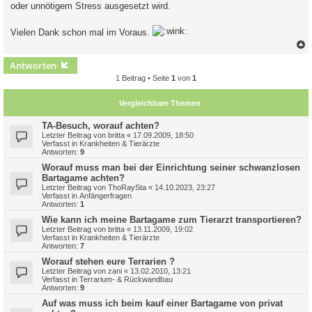
oder unnötigem Stress ausgesetzt wird.
Vielen Dank schon mal im Voraus.
c
Antworten
1 Beitrag • Seite
1
von
1
Vergleichbare Themen
TA-Besuch, worauf achten?
Letzter Beitrag von
britta
«
17.09.2009, 18:50
Verfasst in
Krankheiten & Tierärzte
Antworten:
9
Worauf muss man bei der Einrichtung seiner schwanzlosen
Bartagame achten?
Letzter Beitrag von
ThoRaySta
«
14.10.2023, 23:27
Verfasst in
Anfängerfragen
Antworten:
1
Wie kann ich meine Bartagame zum Tierarzt transportieren?
Letzter Beitrag von
britta
«
13.11.2009, 19:02
Verfasst in
Krankheiten & Tierärzte
Antworten:
7
Worauf stehen eure Terrarien ?
Letzter Beitrag von
zani
«
13.02.2010, 13:21
Verfasst in
Terrarium- & Rückwandbau
Antworten:
9
Auf was muss ich beim kauf einer Bartagame von privat