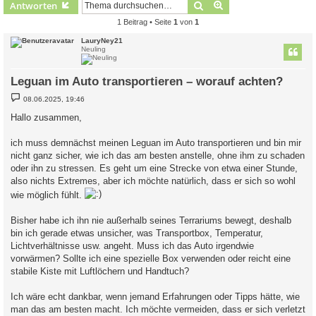
Suche
Erweiterte Suche
Antworten
1 Beitrag • Seite
1
von
1
LauryNey21
Neuling
Leguan im Auto transportieren – worauf achten?
B
08.06.2025, 19:46
e
i
Hallo zusammen,
t
r
a
ich muss demnächst meinen Leguan im Auto transportieren und bin mir
g
nicht ganz sicher, wie ich das am besten anstelle, ohne ihm zu schaden
oder ihn zu stressen. Es geht um eine Strecke von etwa einer Stunde,
also nichts Extremes, aber ich möchte natürlich, dass er sich so wohl
wie möglich fühlt.
Bisher habe ich ihn nie außerhalb seines Terrariums bewegt, deshalb
bin ich gerade etwas unsicher, was Transportbox, Temperatur,
Lichtverhältnisse usw. angeht. Muss ich das Auto irgendwie
vorwärmen? Sollte ich eine spezielle Box verwenden oder reicht eine
stabile Kiste mit Luftlöchern und Handtuch?
Ich wäre echt dankbar, wenn jemand Erfahrungen oder Tipps hätte, wie
man das am besten macht. Ich möchte vermeiden, dass er sich verletzt