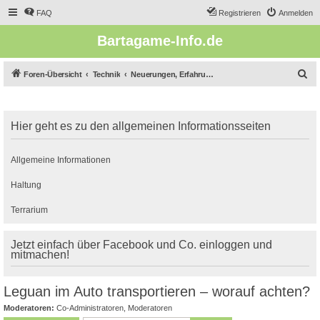
FAQ
Registrieren
Anmelden
Bartagame-Info.de
S
Foren-Übersicht
Technik
Neuerungen, Erfahrungsberichte, Tipps & Tricks
u
c
Hier geht es zu den allgemeinen Informationsseiten
h
e
Allgemeine Informationen
Haltung
Terrarium
Jetzt einfach über Facebook und Co. einloggen und
mitmachen!
Leguan im Auto transportieren – worauf achten?
Moderatoren:
Co-Administratoren
,
Moderatoren