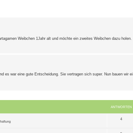
erte Suche
Bartagamen Weibchen 1Jahr alt und möchte ein zweites Weibchen dazu holen. 
d es war eine gute Entscheidung. Sie vertragen sich super. Nun bauen wir ei
ANTWORTEN
A
4
chaftung
n