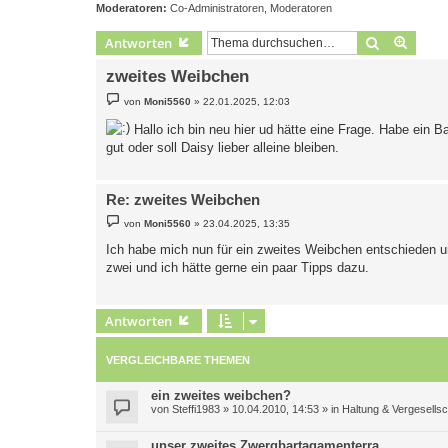
Moderatoren:
Co-Administratoren
,
Moderatoren
Suche
Erweit
Antworten
zweites Weibchen
B
von
Moni5560
»
22.01.2025, 12:03
e
i
Hallo ich bin neu hier ud hätte eine Frage. Habe ein 
t
r
gut oder soll Daisy lieber alleine bleiben.
a
g
Re: zweites Weibchen
B
von
Moni5560
»
23.04.2025, 13:35
e
i
Ich habe mich nun für ein zweites Weibchen entschieden un
t
zwei und ich hätte gerne ein paar Tipps dazu.
r
a
g
Antworten
VERGLEICHBARE THEMEN
ein zweites weibchen?
von
Steffi1983
»
10.04.2010, 14:53
» in
Haltung & Vergesells
unser zweites Zwergbartagamenterra