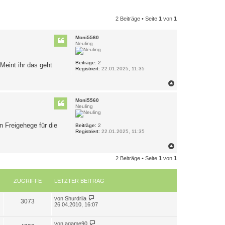
2 Beiträge • Seite
1
von
1
Moni5560
Neuling
Beiträge:
2
Meint ihr das geht
Registriert:
22.01.2025, 11:35
N
a
c
Moni5560
h
Neuling
o
b
n Freigehege für die
e
Beiträge:
2
Registriert:
22.01.2025, 11:35
n
N
a
2 Beiträge • Seite
1
von
1
c
h
o
b
ZUGRIFFE
LETZTER BEITRAG
e
n
L
von
Shurdriia
Z
3073
e
26.04.2010, 16:07
t
u
z
t
L
von
agame90