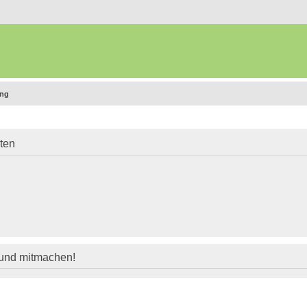
ung
iten
 und mitmachen!