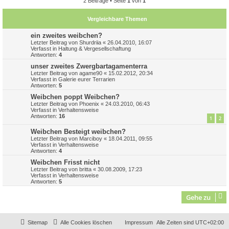
2 Beiträge • Seite
1
von
1
Vergleichbare Themen
ein zweites weibchen?
Letzter Beitrag von
Shurdriia
«
26.04.2010, 16:07
Verfasst in
Haltung & Vergesellschaftung
Antworten:
4
unser zweites Zwergbartagamenterra
Letzter Beitrag von
agame90
«
15.02.2012, 20:34
Verfasst in
Galerie eurer Terrarien
Antworten:
5
Weibchen poppt Weibchen?
Letzter Beitrag von
Phoenix
«
24.03.2010, 06:43
Verfasst in
Verhaltensweise
Antworten:
16
1
2
Weibchen Besteigt weibchen?
Letzter Beitrag von
Marciboy
«
18.04.2011, 09:55
Verfasst in
Verhaltensweise
Antworten:
4
Weibchen Frisst nicht
Letzter Beitrag von
britta
«
30.08.2009, 17:23
Verfasst in
Verhaltensweise
Antworten:
5
Gehe zu
Sitemap
Alle Cookies löschen
Impressum
Alle Zeiten sind
UTC+02:00