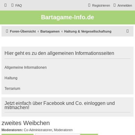
FAQ
Registrieren
Anmelden
Bartagame-Info.de
S
Foren-Übersicht
Bartagamen
Haltung & Vergesellschaftung
u
c
Hier geht es zu den allgemeinen Informationsseiten
h
e
Allgemeine Informationen
Haltung
Terrarium
Jetzt einfach über Facebook und Co. einloggen und
mitmachen!
zweites Weibchen
Moderatoren:
Co-Administratoren
,
Moderatoren