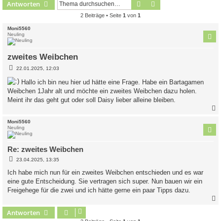
Suche
Erweiterte Suche
Antworten
2 Beiträge • Seite
1
von
1
Moni5560
Neuling
zweites Weibchen
B
22.01.2025, 12:03
e
i
Hallo ich bin neu hier ud hätte eine Frage. Habe ein Bartagamen
t
Weibchen 1Jahr alt und möchte ein zweites Weibchen dazu holen.
r
a
Meint ihr das geht gut oder soll Daisy lieber alleine bleiben.
g
c
Moni5560
Neuling
Re: zweites Weibchen
B
23.04.2025, 13:35
e
i
Ich habe mich nun für ein zweites Weibchen entschieden und es war
t
eine gute Entscheidung. Sie vertragen sich super. Nun bauen wir ein
r
a
Freigehege für die zwei und ich hätte gerne ein paar Tipps dazu.
g
Antworten
c