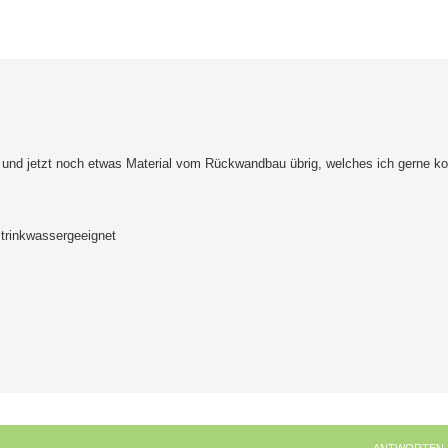
erte Suche
et und jetzt noch etwas Material vom Rückwandbau übrig, welches ich gerne k
trinkwassergeeignet