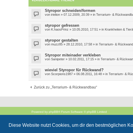
VERGLEICHBARE THEMEN
Styropor schneiden/formen
von
irielion
»
07.12.2009, 20:39
» in
Terrarium- & Rückwandb
styropor gefressen
von
K.haosPrinz
»
10.05.2010, 17:51
» in
Krankheiten & Tierä
styropor gestalten
von
muzz85
»
28.12.2010, 17:58
» in
Terrarium- & Rückwan
Styropor miteinader verkleben
von
Sanipeter
»
10.02.2011, 17:15
» in
Terrarium- & Rückwa
wieviel Styropor für Rückwand?
von
Scorpions1987
»
06.08.2011, 16:48
» in
Terrarium- & R
Zurück zu „Terrarium- & Rückwandbau“
Powered by
phpBB
® Forum Software © phpBB Limited
Deutsche Übersetzung durch
phpBB.de
Style
proflat
von ©
Mazeltof
2017
Diese Website nutzt Cookies, um dir den bestmöglichen Ko
phpBB SiteMaker
Datenschutz
|
Nutzungsbedingungen