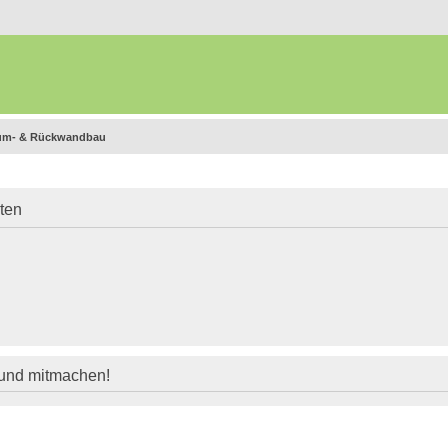
ium- & Rückwandbau
iten
 und mitmachen!