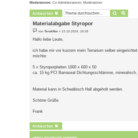
Moderatoren:
Co-Administratoren
,
Moderatoren
Suche
Erweit
Antworten
Materialabgabe Styropor
B
von
TerokNor
»
15.10.2024, 16:26
e
i
Hallo liebe Leute,
t
r
a
ich habe mir vor kurzem mein Terrarium selber eingericht
g
möchte:
5 x Styroporplatten 1000 x 600 x 50
ca. 15 kg PCI Barraseal Dichtungsschlämme, mineralisch, 
Material kann in Schwäbisch Hall abgeholt werden.
Schöne Grüße
Frank
Antworten