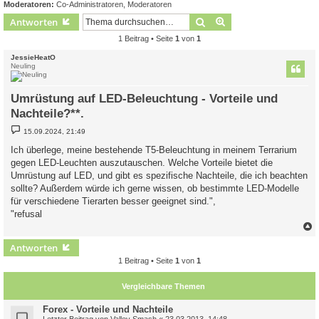
Moderatoren:
Co-Administratoren
,
Moderatoren
Suche
Erweiterte Suche
Antworten
1 Beitrag • Seite
1
von
1
JessieHeatO
Neuling
Umrüstung auf LED-Beleuchtung - Vorteile und
Nachteile?**.
B
15.09.2024, 21:49
e
i
Ich überlege, meine bestehende T5-Beleuchtung in meinem Terrarium
t
gegen LED-Leuchten auszutauschen. Welche Vorteile bietet die
r
a
Umrüstung auf LED, und gibt es spezifische Nachteile, die ich beachten
g
sollte? Außerdem würde ich gerne wissen, ob bestimmte LED-Modelle
für verschiedene Tierarten besser geeignet sind.",
"refusal
c
Antworten
1 Beitrag • Seite
1
von
1
Vergleichbare Themen
Forex - Vorteile und Nachteile
Letzter Beitrag von
Valley Smash
«
23.03.2013, 14:48