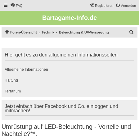
FAQ
Registrieren
Anmelden
Bartagame-Info.de
S
Foren-Übersicht
Technik
Beleuchtung & UV-Versorgung
u
c
Hier geht es zu den allgemeinen Informationsseiten
h
e
Allgemeine Informationen
Haltung
Terrarium
Jetzt einfach über Facebook und Co. einloggen und
mitmachen!
Umrüstung auf LED-Beleuchtung - Vorteile und
Nachteile?**.