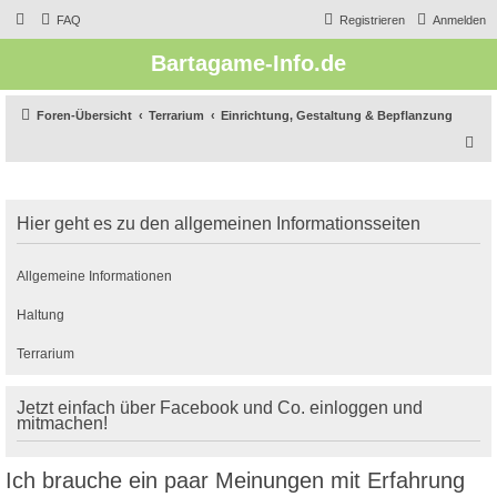
FAQ
Registrieren
Anmelden
Bartagame-Info.de
Foren-Übersicht
Terrarium
Einrichtung, Gestaltung & Bepflanzung
S
u
c
Hier geht es zu den allgemeinen Informationsseiten
h
e
Allgemeine Informationen
Haltung
Terrarium
Jetzt einfach über Facebook und Co. einloggen und
mitmachen!
Ich brauche ein paar Meinungen mit Erfahrung