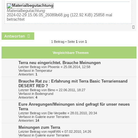
Materialbegutachtung
2024-02-29.15.06.05_26089b68.jpg (122.92 KiB) 25858 mal
betrachtet
Antworten
c
1 Beitrag • Seite
1
von
1
Vergleichbare Themen
Terra neu eingerichtet. Brauche Meinungen
Letzter Beitrag von
Phoenix
«
25.08.2014, 12:58
Verfasst in
Temperatur
Antworten:
1
Brauche Rat zu : Erfahrung mit Terra Basic Terrariensand
DESERT RED ?
Letzter Beitrag von
Bimo
«
22.06.2011, 18:27
Verfasst in
Bodengrund
Antworten:
4
Eure Anregungen/Meinungen sind gefragt für unser neues
Terra
Letzter Beitrag von
Die-Verpeilte
«
28.01.2010, 20:34
Verfasst in
Galerie eurer Terrarien
Antworten:
14
Meinungen zum Terra
Letzter Beitrag von
reptiFAN
«
07.02.2010, 14:26
Verfasst in
Galerie eurer Terrarien