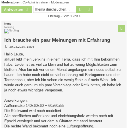
Moderatoren:
Co-Administratoren
,
Moderatoren
Suche
Erweiterte Suche
Antworten
1 Beitrag • Seite
1
von
1
None
Neuling
Ich brauche ein paar Meinungen mit Erfahrung
B
20.03.2024, 14:06
e
i
Hallo Leute,
t
aktuell lebt mein Jenkins in einem Terra, dass ich mit Ihm bekommen
r
a
habe. Leider ist es viel zu klein und hat zu wenig Möglichkeiten zum
g
klettern. Also bin ich vor einem Monat angefangen ein neues selbst zu
bauen. Ich habe noch nicht so viel erfahrung mit Bartagamen und dem
Tarrarienbau, aber ich bin schon ein wenig Stolz auf mein Werk. Ich
würde euch gern um ein paar Vorschläge oder Kritik bitten, vlt habe ich
ja noch etwas wichtiges vergessen.
Anwerkungen:
Außenmaße 140x60x60 + 60x60x55
Die Rückwand wird noch modeliert.
Alle oberflächen außer kork und einrichtungsholz werden noch mit
Epoxid versiegelt und vor dem außhärten mit sand bestreut.
Die rechte Wand bekommt noch eine Lüftungsöffnung.