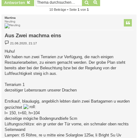
Suche
Erweiterte Suche
Antworten
10 Beiträge • Seite
1
von
1
Martina
Neuling
Aus Zwei machma eins
B
21.06.2020, 21:17
e
i
Huhu!
t
Wir haben nun zwei Terrarien zur Verfügung, die nach einigen
r
a
Restaurierarbeiten, zu einem gemacht werden. Der grobe Plan steht
g
bereits aber bei der Beleuchtung bzw bei der Regelung von der
Luftfeuchtigkeit steig ich aus.
Terrarium 1
derzeitiger Lebensraum unserer Drachen
Erstkauf, blauäugig, angeblich lebten darin zwei Bartagamen u wurden
gezüchtet
l= 150, t=60, h=104
derzeitige mögiche Bodengrundtiefe 5cm
Lüftungsschlitze: ein gr unter der Tür vorne, ein schmaler oben rechts
Seitenwand
Lampen: t5 Röhre, re u mitte eine Solarglow 125w, li Bright Su Uv