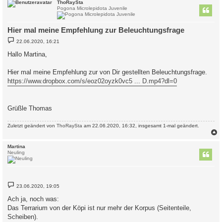
c
ThoRaySta
Pogona Microlepidota Juvenile
Hier mal meine Empfehlung zur Beleuchtungsfrage
B
22.06.2020, 16:21
e
i
Hallo Martina,
t
r
a
Hier mal meine Empfehlung zur von Dir gestellten Beleuchtungsfrage.
g
https://www.dropbox.com/s/eoz02oyzk0vc5 ... D.mp4?dl=0
Grüßle Thomas
Zuletzt geändert von
ThoRaySta
am 22.06.2020, 16:32, insgesamt 1-mal geändert.
c
Martina
Neuling
B
23.06.2020, 19:05
e
i
Ach ja, noch was:
t
Das Terrarium von der Köpi ist nur mehr der Korpus (Seitenteile,
r
a
Scheiben).
g