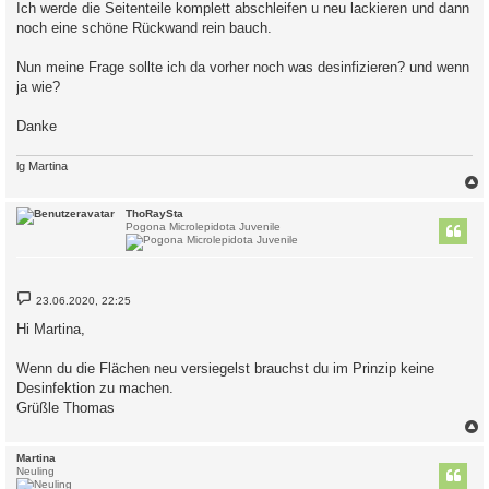
Ich werde die Seitenteile komplett abschleifen u neu lackieren und dann
noch eine schöne Rückwand rein bauch.
Nun meine Frage sollte ich da vorher noch was desinfizieren? und wenn
ja wie?
Danke
lg Martina
c
ThoRaySta
Pogona Microlepidota Juvenile
B
23.06.2020, 22:25
e
i
Hi Martina,
t
r
a
Wenn du die Flächen neu versiegelst brauchst du im Prinzip keine
g
Desinfektion zu machen.
Grüßle Thomas
c
Martina
Neuling