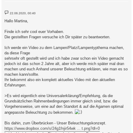
B
22.06.2020, 00:40
e
i
Hallo Martina,
t
r
a
Finde ich sehr cool euer Vorhaben.
g
Die gestellten Fragen versuche ich Dir später zu beantworten.
Ich werde ein Video zu dem Lampen/Platz/Lampentypthema machen,
da diese Frage
sehrsehr oft gestellt wird und ich habe zwar schon ein Video gemacht
jedoch ist das schon 2 Jahre alt, aber ich werde mich später mal dran
machen und euch Anhand unserer Beleuchtung erklären, wie man es so
machen kann/sollte.
Ihr bekommt also ein komplett aktuelles Video mit den aktuellen
Erfahrungen.
>Es wird eigentlich eine Universalerklärung/Empfehlung, da die
Grundsätzlichen Rahmenbedingungen immer gleich sind, bzw. die
Vorgehensweise, um eine auf den Standort & auf die Agamen optimal
angepasste Beleuchtung zu bekommen.
Bis dahin, zum Überbrücken - Unser Beleuchtungskonzept.
https://www.dropbox.com/s/24g1fnjir54wk ... t.png?dl=0