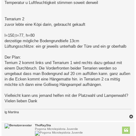
Temperatur u Luftfeuchtigkeit stimmen soweit derweil
Terrarium 2
zuvor lebte eine Köpi darin, gebraucht gekauft
l=150,t=77, h=80
derzeitige mögliche Bodengrundtiefe 13cm
Lüftungsschlitze: ein gr jeweils unterhalb der Türe und ein gr oberhalb
Der Plan:
Terrium 2 kommt links und Terrarium 1 wird rechts dazu gebaut mit
einem Durchbruch. Die Vorderfronten beider Terrarien werden so
umgebaut dass man Bodengrund auf 20 cm auffüllen kann. ganz außen
in die Ecken kommt eine Hängematte hin. in Terrarium 2 ca mittig
möchte ich dann eine Golliwog Hängeampel aufhängen.
Vielleicht kann uns jemand helfen mit der Platzwahl und Lampenwahl?
Vielen lieben Dank
lg Martina
c
ThoRaySta
Pogona Microlepidota Juvenile