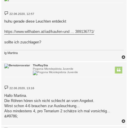
B
22.06.2020, 12:57
e
i
huhu gerade diese Leuchten entdeckt
t
r
a
https://www.willhaben.at/iad/kaufen-und ... 389136771/
g
sollte ich zuschlagen?
lg Martina
c
ThoRaySta
Pogona Microlepidota Juvenile
B
22.06.2020, 13:16
e
i
Hallo Martina.
t
Die Röhren hören sich nicht schlecht an vom Angebot.
r
a
Wirst schon 4-6 brauchen zur Ausleuchtung...
g
Also mindestens 4, pro Terrarium 2 schätze ich mal vorsichtig...
&#9786;