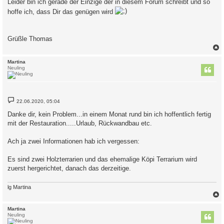
Leider bin ich gerade der Einzige der in diesem Forum schreibt und so
hoffe ich, dass Dir das genügen wird
Grüßle Thomas
c
Martina
Neuling
B
22.06.2020, 05:04
e
i
Danke dir, kein Problem...in einem Monat rund bin ich hoffentlich fertig
t
mit der Restauration.....Urlaub, Rückwandbau etc.
r
a
g
Ach ja zwei Informationen hab ich vergessen:
Es sind zwei Holzterrarien und das ehemalige Köpi Terrarium wird
zuerst hergerichtet, danach das derzeitige.
lg Martina
c
Martina
Neuling