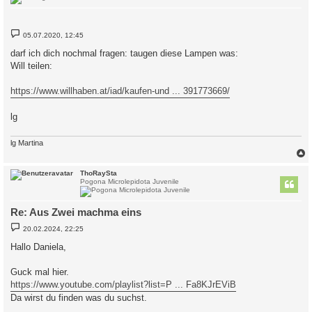
B
05.07.2020, 12:45
e
i
darf ich dich nochmal fragen: taugen diese Lampen was:
t
Will teilen:
r
a
g
https://www.willhaben.at/iad/kaufen-und ... 391773669/
lg
lg Martina
c
ThoRaySta
Pogona Microlepidota Juvenile
Re: Aus Zwei machma eins
B
20.02.2024, 22:25
e
i
Hallo Daniela,
t
r
a
Guck mal hier.
g
https://www.youtube.com/playlist?list=P ... Fa8KJrEViB
Da wirst du finden was du suchst.