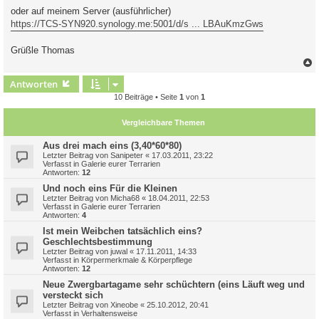
oder auf meinem Server (ausführlicher)
https://TCS-SYN920.synology.me:5001/d/s ... LBAuKmzGws
Grüßle Thomas
c
Antworten
10 Beiträge • Seite
1
von
1
Vergleichbare Themen
Aus drei mach eins (3,40*60*80)
Letzter Beitrag von
Sanipeter
«
17.03.2011, 23:22
Verfasst in
Galerie eurer Terrarien
Antworten:
12
Und noch eins Für die Kleinen
Letzter Beitrag von
Micha68
«
18.04.2011, 22:53
Verfasst in
Galerie eurer Terrarien
Antworten:
4
Ist mein Weibchen tatsächlich eins?
Geschlechtsbestimmung
Letzter Beitrag von
juwal
«
17.11.2011, 14:33
Verfasst in
Körpermerkmale & Körperpflege
Antworten:
12
Neue Zwergbartagame sehr schüchtern (eins Läuft weg und
versteckt sich
Letzter Beitrag von
Xineobe
«
25.10.2012, 20:41
Verfasst in
Verhaltensweise