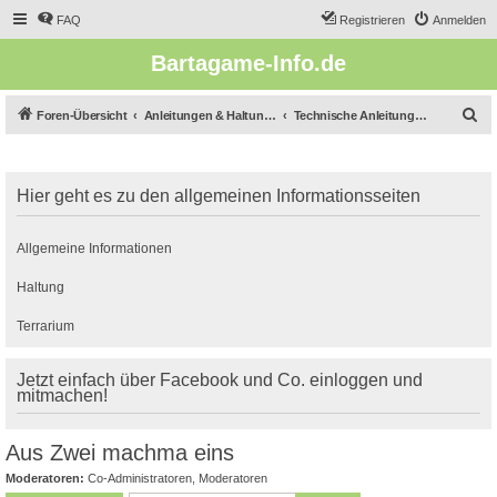
FAQ
Registrieren
Anmelden
Bartagame-Info.de
S
Foren-Übersicht
Anleitungen & Haltungsberichte
Technische Anleitungen & Fragen
u
c
Hier geht es zu den allgemeinen Informationsseiten
h
e
Allgemeine Informationen
Haltung
Terrarium
Jetzt einfach über Facebook und Co. einloggen und
mitmachen!
Aus Zwei machma eins
Moderatoren:
Co-Administratoren
,
Moderatoren