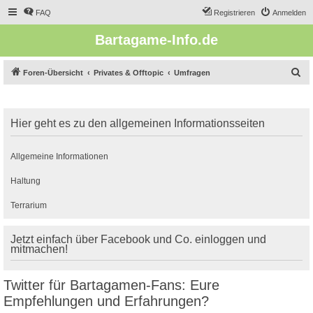
FAQ
Registrieren
Anmelden
Bartagame-Info.de
S
Foren-Übersicht
Privates & Offtopic
Umfragen
u
c
Hier geht es zu den allgemeinen Informationsseiten
h
e
Allgemeine Informationen
Haltung
Terrarium
Jetzt einfach über Facebook und Co. einloggen und
mitmachen!
Twitter für Bartagamen-Fans: Eure
Empfehlungen und Erfahrungen?