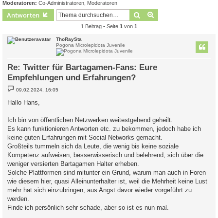
Moderatoren:
Co-Administratoren
,
Moderatoren
Suche
Erweiterte Suche
Antworten
1 Beitrag • Seite
1
von
1
ThoRaySta
Pogona Microlepidota Juvenile
Re: Twitter für Bartagamen-Fans: Eure
Empfehlungen und Erfahrungen?
B
09.02.2024, 16:05
e
i
Hallo Hans,
t
r
a
Ich bin von öffentlichen Netzwerken weitestgehend geheilt.
g
Es kann funktionieren Antworten etc. zu bekommen, jedoch habe ich
keine guten Erfahrungen mit Social Networks gemacht.
Großteils tummeln sich da Leute, die wenig bis keine soziale
Kompetenz aufweisen, besserwisserisch und belehrend, sich über die
weniger versierten Bartagamen Halter erheben.
Solche Plattformen sind mitunter ein Grund, warum man auch in Foren
wie diesem hier, quasi Alleinunterhalter ist, weil die Mehrheit keine Lust
mehr hat sich einzubringen, aus Angst davor wieder vorgeführt zu
werden.
Finde ich persönlich sehr schade, aber so ist es nun mal.