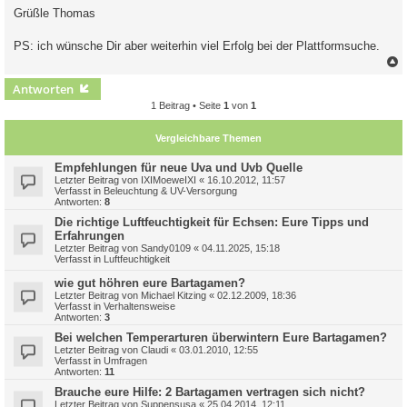
Grüßle Thomas
PS: ich wünsche Dir aber weiterhin viel Erfolg bei der Plattformsuche.
c
Antworten
1 Beitrag • Seite
1
von
1
Vergleichbare Themen
Empfehlungen für neue Uva und Uvb Quelle
Letzter Beitrag von
IXIMoeweIXI
«
16.10.2012, 11:57
Verfasst in
Beleuchtung & UV-Versorgung
Antworten:
8
Die richtige Luftfeuchtigkeit für Echsen: Eure Tipps und
Erfahrungen
Letzter Beitrag von
Sandy0109
«
04.11.2025, 15:18
Verfasst in
Luftfeuchtigkeit
wie gut höhren eure Bartagamen?
Letzter Beitrag von
Michael Kitzing
«
02.12.2009, 18:36
Verfasst in
Verhaltensweise
Antworten:
3
Bei welchen Temperarturen überwintern Eure Bartagamen?
Letzter Beitrag von
Claudi
«
03.01.2010, 12:55
Verfasst in
Umfragen
Antworten:
11
Brauche eure Hilfe: 2 Bartagamen vertragen sich nicht?
Letzter Beitrag von
Suppensusa
«
25.04.2014, 12:11