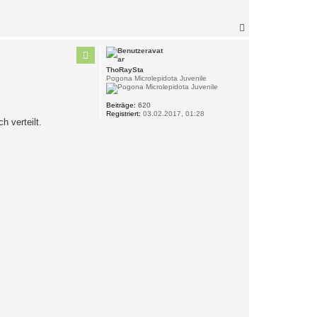
N
a
c
h
o
ThoRaySta
b
Pogona Microlepidota Juvenile
e
n
Beiträge:
620
Registriert:
03.02.2017, 01:28
 verteilt.