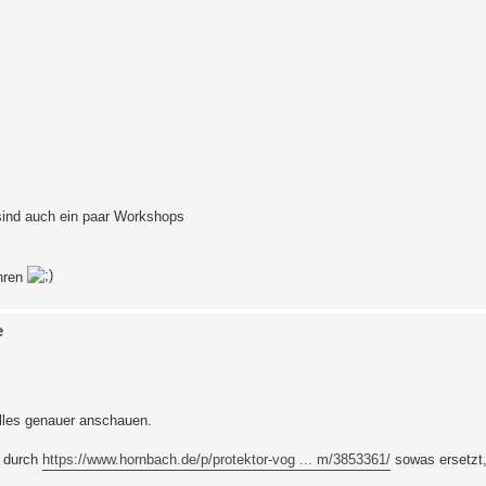
sind auch ein paar Workshops
ühren
e
alles genauer anschauen.
n durch
https://www.hornbach.de/p/protektor-vog ... m/3853361/
sowas ersetzt