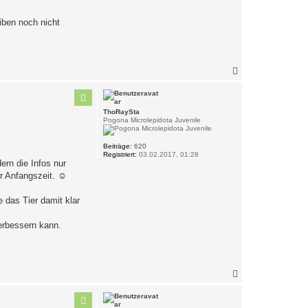
iben noch nicht
N
a
c
h
o
ThoRaySta
b
Pogona Microlepidota Juvenile
e
n
Beiträge:
620
Registriert:
03.02.2017, 01:28
rn die Infos nur
er Anfangszeit. ☺
 das Tier damit klar
erbessern kann.
N
a
c
h