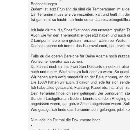
Beobachtungen.
Zudem ist jetzt Frühjahr, da sind die Temperaturen im all
Ein Terrarium muss alle Jahreszeiten, kalt und heiß mit de
Ist gar nicht so leicht. Ich finde so ein Jahreszeitengefälle
Ich lade dir mal die Spezifikationen von unserem großen T
Auch wie wir den Thermostat eingesetzt haben und auch d
2 Lampen in so einem großen Terrarium wären bei Weitem 
Deshalb rechne ich immer das Raumvolumen, das erwärmt 
Falls du die oberen Bereiche für Deine Agame noch nutzba
Wunschtemperatur aussuchen.
Du kannst noch ein bis zwei Sun Desserts einsetzen, also 
hoch und runter. Wird nicht zu kalt oder zu warm. So quasi
Wir haben auch ewig rumgefeilt an der Beleuchtung, an de
Die 150W hatten wir auch, 3 davon und jede für sich sende
Ich habe alles getauscht, Fassung, Kabel etc. hat alles nic
Dein Terrarium finde ich sehr gelungen. Der Sand/Lehm st
Bei dem Lochgitter am Boden, könnte sich dein Pflegling d
abgerissen waren, gar ganze Zehen abgerissen waren. Soll 
Wie gesagt, ich finde das Terrarium sehr gelungen, jetzt 
Nun lade ich Dir mal die Dokumente hoch
-