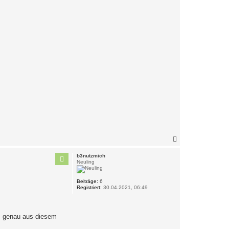
N
a
c
b3nutzmich
h
Neuling
o
b
Beiträge:
6
e
Registriert:
30.04.2021, 06:49
n
, genau aus diesem