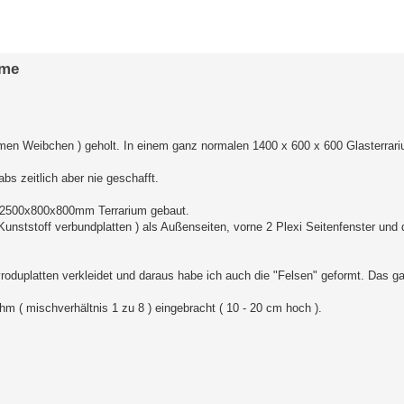
erte Suche
rme
men Weibchen ) geholt. In einem ganz normalen 1400 x 600 x 600 Glasterrari
bs zeitlich aber nie geschafft.
n 2500x800x800mm Terrarium gebaut.
 Kunststoff verbundplatten ) als Außenseiten, vorne 2 Plexi Seitenfenster und
roduplatten verkleidet und daraus habe ich auch die "Felsen" geformt. Das g
 ( mischverhältnis 1 zu 8 ) eingebracht ( 10 - 20 cm hoch ).