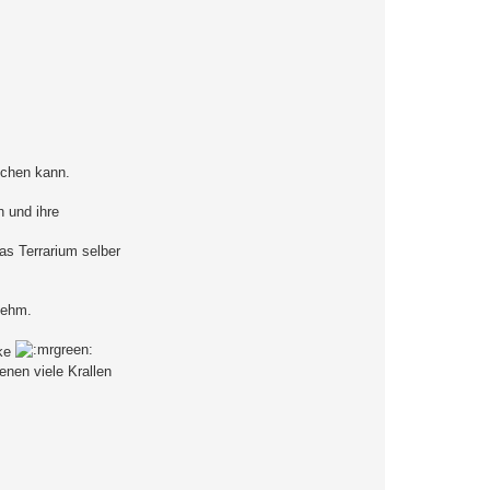
ichen kann.
 und ihre
as Terrarium selber
nehm.
cke
enen viele Krallen