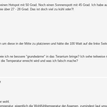
e einen Hotspot mit 50 Grad. Noch einen Sonnenspott mit 45 Grad. Ich habe au
 über 27 - 28 Grad. Das ist doch viel zu kühl oder?!
n um diese in der Mitte zu platzieren und hätte die 100 Watt auf die linke Seit
wie ich ne bessere "grundwärme" in das Terarrium bringe? Ich sehe teilweise 
t die Temperatur erreicht wird und was ich falsch mache?
e
r wohl.
mperatur, eigentlich die Wohlfühltemperatur der Agamen, zumindest laut uns