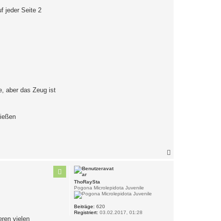
f jeder Seite 2
e, aber das Zeug ist
rießen
N
a
c
h
o
ThoRaySta
b
Pogona Microlepidota Juvenile
e
n
Beiträge:
620
Registriert:
03.02.2017, 01:28
eren vielen