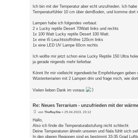
Ich bin mit der Temperatur aber echt unzufrieden. Ich hab
Temperaturfühler 10 cm über demBoden, und komme dort nie
Lampen habe ich folgendes verbaut:
2 x Lucky reptile Desert 70Watt links und rechts
1x 100 Watt Lucky reptile Desert 100 Watt.
1x eine t5 Leuchtstoffröhre 120cm links
1x eine LED UV Lampe 60cm rechts
Ich wollte mir jetzt schon eine Lucky Reptile 150 Ultra hole
ja gerade nirgends mehr lieferbar.
Könnt Ihr mir vielleicht irgendwelche Empfehlungen geben 
Wüstenterrarien mit 2 Lampen drin und frage mich, wie dor
Vielen lieben Dank im voraus
Re: Neues Terrarium - unzufrieden mit der wärm
B
von
ThoRaySta
»
25.04.2023, 23:12
e
i
Hallo,
t
Also ich finde die Temperaturabstufung nicht schlecht.
r
a
Deine Temperaturen ähneln unseren und Nala fühlt sich seh
g
In den oberen Regionen sind es bestimmt 33-35 Grad Luftte