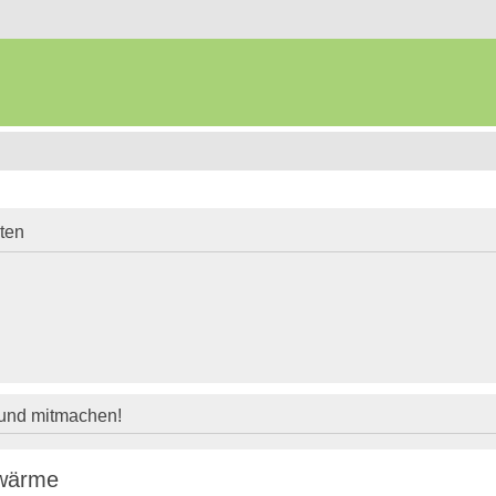
iten
 und mitmachen!
 wärme