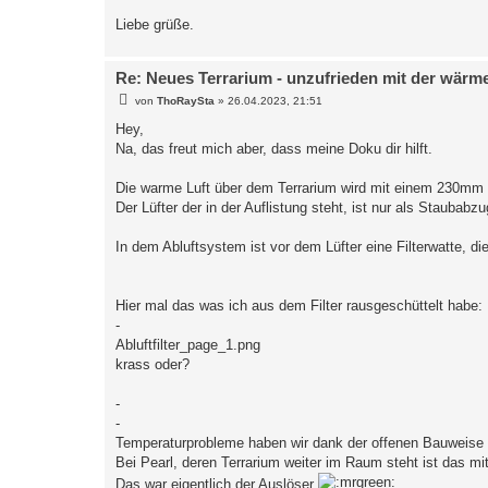
Liebe grüße.
Re: Neues Terrarium - unzufrieden mit der wärm
B
von
ThoRaySta
»
26.04.2023, 21:51
e
i
Hey,
t
Na, das freut mich aber, dass meine Doku dir hilft.
r
a
g
Die warme Luft über dem Terrarium wird mit einem 230mm L
Der Lüfter der in der Auflistung steht, ist nur als Staubab
In dem Abluftsystem ist vor dem Lüfter eine Filterwatte, di
Hier mal das was ich aus dem Filter rausgeschüttelt habe:
-
Abluftfilter_page_1.png
krass oder?
-
-
Temperaturprobleme haben wir dank der offenen Bauweise 
Bei Pearl, deren Terrarium weiter im Raum steht ist das mi
Das war eigentlich der Auslöser