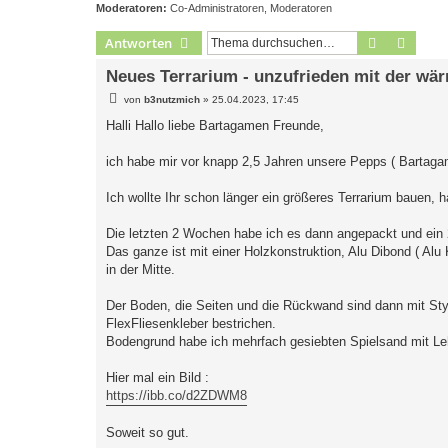
Moderatoren:
Co-Administratoren
,
Moderatoren
Suche
Erweit
Antworten
Neues Terrarium - unzufrieden mit der wä
B
von
b3nutzmich
»
25.04.2023, 17:45
e
i
Halli Hallo liebe Bartagamen Freunde,
t
r
a
ich habe mir vor knapp 2,5 Jahren unsere Pepps ( Bartaga
g
Ich wollte Ihr schon länger ein größeres Terrarium bauen, ha
Die letzten 2 Wochen habe ich es dann angepackt und ei
Das ganze ist mit einer Holzkonstruktion, Alu Dibond ( Alu
in der Mitte.
Der Boden, die Seiten und die Rückwand sind dann mit Sty
FlexFliesenkleber bestrichen.
Bodengrund habe ich mehrfach gesiebten Spielsand mit Lehm
Hier mal ein Bild :
https://ibb.co/d2ZDWM8
Soweit so gut.