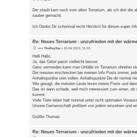
Der staub kam noch vom alten Terrarium, als ich dort die 
sauber gemacht.
Ich Danke Dir schonmal recht Herzlich für diesen super In
Re: Neues Terrarium - unzufrieden mit der wärm
B
von
ThoRaySta
»
26.04.2023, 11:03
e
i
Halli Hallo,
t
Ja, das Gitter passt vielleicht besser.
r
a
Ganz vermeiden kann man Unfälle im Terrarium ohnehin ni
g
Die meisten erschrecken bei meinen Info Posts immer, jed
Anhaltspunkte sein sollen. Anhaltspunkte Die dir normal n
Wie gesagt, die meisten Leute lesen meine Posts und dann
Das ist dann schade, weil mich interessiert zum einen, ob
kommt.
Viele Tiere leben halt nunmal unter nicht optimalen Vora
Unsere Gemeinschaft profitiert von jedem einzelnen und wir
Grüßle Thomas
Re: Neues Terrarium - unzufrieden mit der wärm