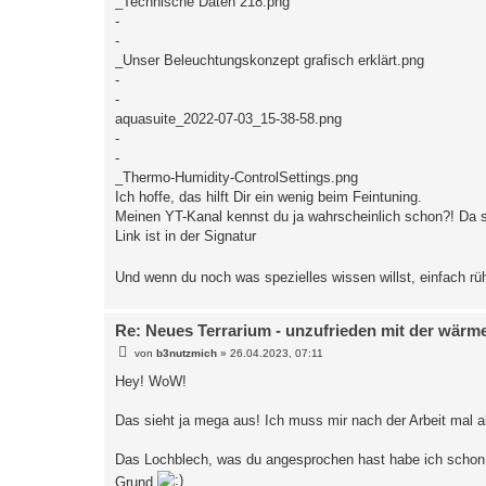
_Technische Daten 218.png
-
-
_Unser Beleuchtungskonzept grafisch erklärt.png
-
-
aquasuite_2022-07-03_15-38-58.png
-
-
_Thermo-Humidity-ControlSettings.png
Ich hoffe, das hilft Dir ein wenig beim Feintuning.
Meinen YT-Kanal kennst du ja wahrscheinlich schon?! Da 
Link ist in der Signatur
Und wenn du noch was spezielles wissen willst, einfach r
Re: Neues Terrarium - unzufrieden mit der wärm
B
von
b3nutzmich
»
26.04.2023, 07:11
e
i
Hey! WoW!
t
r
a
Das sieht ja mega aus! Ich muss mir nach der Arbeit mal 
g
Das Lochblech, was du angesprochen hast habe ich scho
Grund