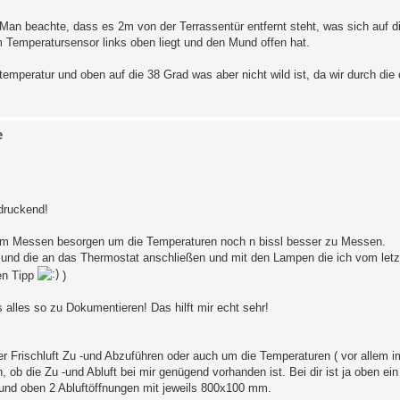
Man beachte, dass es 2m von der Terrassentür entfernt steht, was sich auf 
 Temperatursensor links oben liegt und den Mund offen hat.
eratur und oben auf die 38 Grad was aber nicht wild ist, da wir durch die
e
ndruckend!
 zum Messen besorgen um die Temperaturen noch n bissl besser zu Messen.
und die an das Thermostat anschließen und mit den Lampen die ich vom letzt
hen Tipp
)
 alles so zu Dokumentieren! Das hilft mir echt sehr!
er Frischluft Zu -und Abzuführen oder auch um die Temperaturen ( vor allem
n, ob die Zu -und Abluft bei mir genügend vorhanden ist. Bei dir ist ja oben e
und oben 2 Abluftöffnungen mit jeweils 800x100 mm.