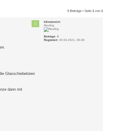
9 Beiträge • Seite
1
von
1
b3nutzmich
Neuling
Beiträge:
6
Registriert:
30.04.2021, 06:49
um.
 die Glasschiebetüren
anze dann mit