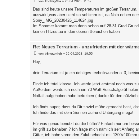
B
von
ThoRaySta
»
26.04.2023, 11:52
e
i
Das sind heute unsere Temperaturen im großen Terrarium. 
t
auswirkt,was aber nicht so schlimm ist, da Nala neben dem
r
a
Sony_IMG_20230426_114624.jpg
g
Im Sommer kommt man dann schon auf 28-31 Grad Grundtemp
keinen Hitzestau in den oberen Bereichen haben
Re: Neues Terrarium - unzufrieden mit der wärm
B
von
b3nutzmich
»
26.04.2023, 19:55
e
i
Hey,
t
r
a
dein Terrarium ist ja ein richtiges technikwunder o_0, beei
g
Finde ich total klasse! Ich werde jetzt erstmal noch was
Außerdem werde ich noch ein 70 Watt Vorschalgerät holen 
Notfall aufgehoben habe betreiben ( danke für den nützlic
Ich finds super, dass du Dir soviel mühe gemacht hast, das
Ich finde das mit dem Sonnen auf-und Untergang mega!
Für was genau benutzt du die Lüfter? Einfach nur um bess
im griff zu behalten ? Ich frage mich nämlich seit Anfang a
Gitter, ich habe vorne den Zuluftschacht mit 1300x100mm 