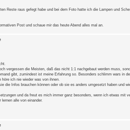
alten Reste raus gefegt habe und bei dem Foto hatte ich die Lampen und Sche
formativen Post und schaue mir das heute Abend alles mal an.
e
cht.
och vergessen die Meisten, daß das nicht 1:1 nachgebaut werden muss, sonde
iemand gibt, zumindest ist meine Erfahrung so. Besonders schlimm wars in d
 höre ich nie wieder was von ihnen.
 sie die Infos brauchen können oder ob sie es anders umgesetzt haben und wie
ussetzungen und da freut es mich immer ganz besonders, wenn ich etwas mit v
 lernen alle von einander.
e