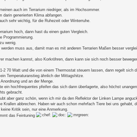
gemeinen auch im Terrarium niedriger, als im Hochsommer.
m darin generierten Klima abfangen.
 auch sehr wichtig, für die Ruhezeit oder Winterruhe.
errarium hoch, dann hast du einen guten Vergleich.
ie Programmierung.
zu wenig.
werden muss aus, damit man es mit anderen Terrarien Maßen besser vergle
rer machen kannst, also Korkröhren, dann kann sie sich noch besser bewegen
1-2 70 Watt und die von einem Thermostat steuern lassen, dann regelt sich d
 ein Temperaturanstieg ähnlich der Mittagshitze.
r Anordnung und an der Menge.
te ein hochfrequentes pfeifen das sich dann überlagerte, also höchst unange
hts gebracht.
aubt aber ganz schön, wenn ich mir da den Reflektor der Linken Lampe angu
ie Krallen abbrechen. Haben wir auch schon mehrfach Tiere bei uns gehabt, d
keine Kritik sein, nur eine Anmerkung.
kommt das Feintuning