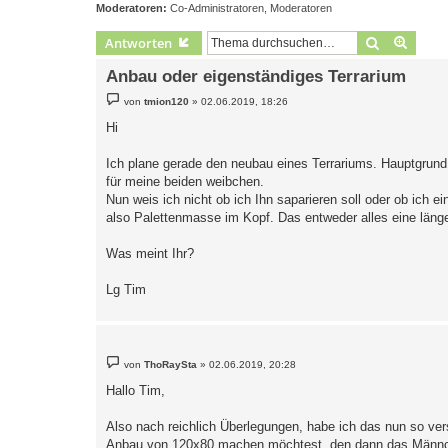
Moderatoren:
Co-Administratoren
,
Moderatoren
Suche
Erweit
Antworten
Anbau oder eigenständiges Terrarium
B
von
tmion120
»
02.06.2019, 18:26
e
i
Hi
t
r
a
Ich plane gerade den neubau eines Terrariums. Hauptgrund 
g
für meine beiden weibchen.
Nun weis ich nicht ob ich Ihn saparieren soll oder ob ich
also Palettenmasse im Kopf. Das entweder alles eine läng
Was meint Ihr?
Lg Tim
B
von
ThoRaySta
»
02.06.2019, 20:28
e
i
Hallo Tim,
t
r
a
Also nach reichlich Überlegungen, habe ich das nun so ve
g
Anbau von 120x80 machen möchtest, den dann das Männch