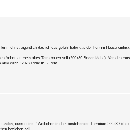
erte Suche
für mich ist eigentlich das ich das gefühl habe das der Herr im Hause einbis
 einen Anbau an mein altes Terra bauen soll (200x80 Bodenfläche). Von den m
e also dann 320x80 oder in L-Form.
rstanden, dass deine 2 Weibchen in dem bestehenden Terrarium 200x80 bleibe
en beziehen soll.