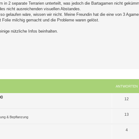
m in 2 separate Terrarien unterteilt, was jedoch die Bartagamen nicht gekümm
 des nicht ausreichenden visuellen Abstandes.
o gelaufen wäre, wissen wir nicht. Meine Freundin hat die eine von 3 Agame
t Folie milchig gemacht und die Probleme waren gelöst.
einige nützliche Infos beinhalten.
ANTWORTEN
00
A
12
n
A
13
t
ltung & Bepflanzung
n
w
A
4
t
o
n
w
r