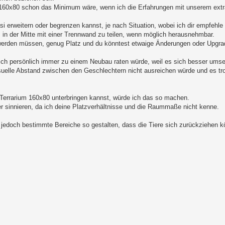
s 160x80 schon das Minimum wäre, wenn ich die Erfahrungen mit unserem extr
i erweitern oder begrenzen kannst, je nach Situation, wobei ich dir empfehle 
in der Mitte mit einer Trennwand zu teilen, wenn möglich herausnehmbar.
t werden müssen, genug Platz und du könntest etwaige Änderungen oder Upgr
 ich persönlich immer zu einem Neubau raten würde, weil es sich besser umse
suelle Abstand zwischen den Geschlechtern nicht ausreichen würde und es t
s Terrarium 160x80 unterbringen kannst, würde ich das so machen.
 sinnieren, da ich deine Platzverhältnisse und die Raummaße nicht kenne.
 jedoch bestimmte Bereiche so gestalten, dass die Tiere sich zurückziehen 