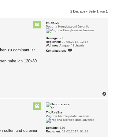
2 Beiträge • Seite
1
von
1
tmion120
Pogona Henrylawsoni Juvenile
Beiträge:
27
Registriert:
20.05.2018, 12:17
Wohnort:
Aargau / Schweiz
K
chen zu dominant ist
Kontaktdaten:
o
n
t
assen habe ich 120x80
a
k
t
d
a
t
e
n
v
N
o
a
n
c
t
h
m
o
i
ThoRaySta
b
o
Pogona Microlepidota Juvenile
n
e
1
n
2
Beiträge:
620
0
n sollen und du einen
Registriert:
03.02.2017, 01:28