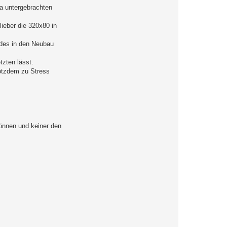
a untergebrachten
lieber die 320x80 in
ades in den Neubau
tzten lässt.
rotzdem zu Stress
können und keiner den