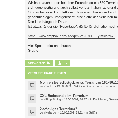
Wir habe auch schon bei einer Freundin so ein 320 Terrariu
sich gegenseitig und auch selbst verletzt haben, aufgrund
Ob das bei einer komplett geschlossenen Trennwand auch s
gegenüberliegen untergebracht, eine Seite der Scheiben mi
Den Link hänge ich Dir an.
Ist etwas länger die "Reportage", dürfte für dich aber noch 
https://www.dropbox.com/s/ysprn6m2i1pi1 ... y.mkv?dl=0
Viel Spass beim anschauen.
Grüßle
Antworten
VERGLEICHBARE THEMEN
Mein erstes selbstgebautes Terrarium 160x80x1
von
Socko
»
13.08.2009, 19:49
» in
Galerie eurer Terrarien
XXL Badeschale im Terrarium
von
Pimpi & Ling
»
14.08.2009, 16:17
» in
Einrichtung, Gesta
2-stöckiges Terrarium?
von
Nullarbor
»
15.08.2009, 13:11
» in
Größe