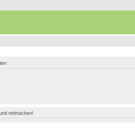
iten
 und mitmachen!