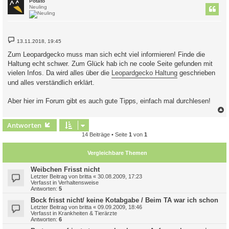
Potato
Neuling
B
13.11.2018, 19:45
e
i
Zum Leopardgecko muss man sich echt viel informieren! Finde die
t
Haltung echt schwer. Zum Glück hab ich ne coole Seite gefunden mit
r
a
vielen Infos. Da wird alles über die
Leopardgecko Haltung
geschrieben
g
und alles verständlich erklärt.
Aber hier im Forum gibt es auch gute Tipps, einfach mal durchlesen!
c
Antworten
14 Beiträge • Seite
1
von
1
Vergleichbare Themen
Weibchen Frisst nicht
Letzter Beitrag von
britta
«
30.08.2009, 17:23
Verfasst in
Verhaltensweise
Antworten:
5
Bock frisst nicht/ keine Kotabgabe / Beim TA war ich schon
Letzter Beitrag von
britta
«
09.09.2009, 18:46
Verfasst in
Krankheiten & Tierärzte
Antworten:
6