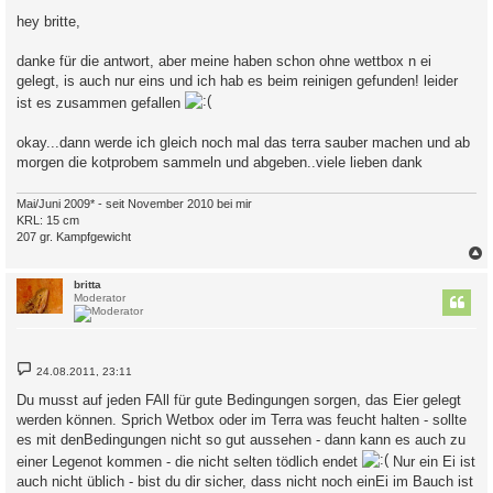
e
i
hey britte,
t
r
a
danke für die antwort, aber meine haben schon ohne wettbox n ei
g
gelegt, is auch nur eins und ich hab es beim reinigen gefunden! leider
ist es zusammen gefallen
okay...dann werde ich gleich noch mal das terra sauber machen und ab
morgen die kotprobem sammeln und abgeben..viele lieben dank
Mai/Juni 2009* - seit November 2010 bei mir
KRL: 15 cm
207 gr. Kampfgewicht
c
britta
Moderator
B
24.08.2011, 23:11
e
i
Du musst auf jeden FAll für gute Bedingungen sorgen, das Eier gelegt
t
werden können. Sprich Wetbox oder im Terra was feucht halten - sollte
r
a
es mit denBedingungen nicht so gut aussehen - dann kann es auch zu
g
einer Legenot kommen - die nicht selten tödlich endet
Nur ein Ei ist
auch nicht üblich - bist du dir sicher, dass nicht noch einEi im Bauch ist