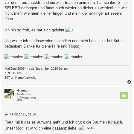
vor dem Terra hockte und sie zum fressen animierte, hat sie ihre Grille
SELBER gefangen und fängt auch wieder an dicker zu werden! sie war
nicht mehr wie mien kleiner finger..und mein kleiner finger ist seeehr
dünn...
ich bin so froh, es hat sich gelohnt
das wollte ich nur loswerden eigentlich und mich herzlichst bei Britta
bedanken! Danke für diene Hilfe und Tipps:)
Mai/Juni 2009* - seit November 2010 bei mir
KRL: 15 cm
207 gr. Kampfgewicht
c
Gunman
Moderator
B
03.08.2011, 22:10
e
i
Freut mich das es aufwärts geht und ich drück die Daumen für euch.
t
r
Unser Mod ist wirklich eine gaaaanz liebe.
a