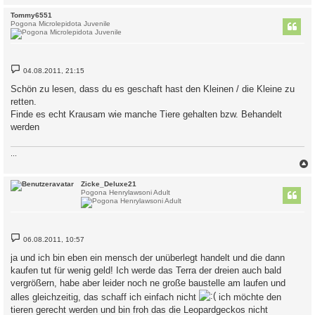
c
Tommy6551
Pogona Microlepidota Juvenile
B
04.08.2011, 21:15
e
i
Schön zu lesen, dass du es geschaft hast den Kleinen / die Kleine zu
t
retten.
r
a
Finde es echt Krausam wie manche Tiere gehalten bzw. Behandelt
g
werden
...
c
Zicke_Deluxe21
Pogona Henrylawsoni Adult
B
06.08.2011, 10:57
e
i
ja und ich bin eben ein mensch der unüberlegt handelt und die dann
t
kaufen tut für wenig geld! Ich werde das Terra der dreien auch bald
r
a
vergrößern, habe aber leider noch ne große baustelle am laufen und
g
alles gleichzeitig, das schaff ich einfach nicht
ich möchte den
tieren gerecht werden und bin froh das die Leopardgeckos nicht