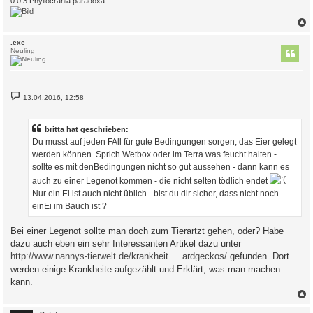
0.0.3 Phyllocrania paradoxa
c
.exe
Neuling
B
13.04.2016, 12:58
e
i
t
r
britta hat geschrieben:
a
Du musst auf jeden FAll für gute Bedingungen sorgen, das Eier gelegt
g
werden können. Sprich Wetbox oder im Terra was feucht halten -
sollte es mit denBedingungen nicht so gut aussehen - dann kann es
auch zu einer Legenot kommen - die nicht selten tödlich endet
Nur ein Ei ist auch nicht üblich - bist du dir sicher, dass nicht noch
einEi im Bauch ist ?
Bei einer Legenot sollte man doch zum Tierartzt gehen, oder? Habe
dazu auch eben ein sehr Interessanten Artikel dazu unter
http://www.nannys-tierwelt.de/krankheit ... ardgeckos/
gefunden. Dort
werden einige Krankheite aufgezählt und Erklärt, was man machen
kann.
c