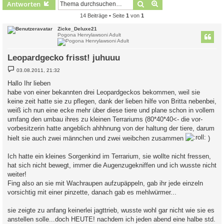
Suche
Erweiterte Suche
Antworten
14 Beiträge • Seite
1
von
1
Zicke_Deluxe21
Pogona Henrylawsoni Adult
Leopardgecko frisst! juhuuu
B
03.08.2011, 21:32
e
i
Hallo Ihr lieben
t
habe von einer bekannten drei Leopardgeckos bekommen, weil sie
r
a
keine zeit hatte sie zu pflegen, dank der lieben hilfe von Britta nebenbei,
g
weiß ich nun eine ecke mehr über diese tiere und plane schon in vollem
umfang den umbau ihres zu kleinen Terrariums (80*40*40<- die vor-
vorbesitzerin hatte angeblich ahhhnung von der haltung der tiere, darum
hielt sie auch zwei männchen und zwei weibchen zusammen
)
Ich hatte ein kleines Sorgenkind im Terrarium, sie wollte nicht fressen,
hat sich nicht bewegt, immer die Augenzugekniffen und ich wusste nicht
weiter!
Fing also an sie mit Wachraupen aufzupäppeln, gab ihr jede einzeln
vorsichtig mit einer pinzette, danach gab es mehlwürmer...
sie zeigte zu anfang keinerlei jagttrieb, wusste wohl gar nicht wie sie es
anstellen solle...doch HEUTE! nachdem ich jeden abend eine halbe std.