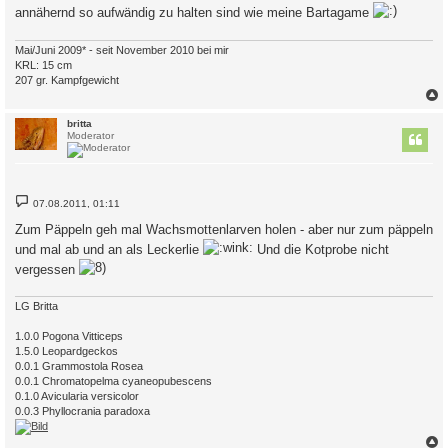
annähernd so aufwändig zu halten sind wie meine Bartagame
Mai/Juni 2009* - seit November 2010 bei mir
KRL: 15 cm
207 gr. Kampfgewicht
c
britta
Moderator
B
07.08.2011, 01:11
e
i
Zum Päppeln geh mal Wachsmottenlarven holen - aber nur zum päppeln
t
r
und mal ab und an als Leckerlie
Und die Kotprobe nicht
a
vergessen
g
LG Britta
1.0.0 Pogona Vitticeps
1.5.0 Leopardgeckos
0.0.1 Grammostola Rosea
0.0.1 Chromatopelma cyaneopubescens
0.1.0 Avicularia versicolor
0.0.3 Phyllocrania paradoxa