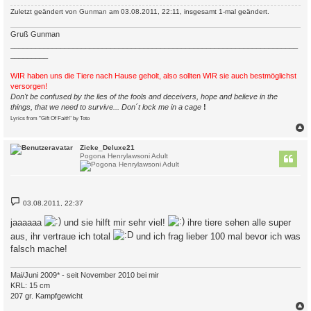
g
Zuletzt geändert von
Gunman
am 03.08.2011, 22:11, insgesamt 1-mal geändert.
Gruß Gunman
_____________________________________________________________________
_________
WIR haben uns die Tiere nach Hause geholt, also sollten WIR sie auch bestmöglichst
versorgen!
Don't be confused by the lies of the fools and deceivers, hope and believe in the
things, that we need to survive... Don´t lock me in a cage
!
Lyrics from "Gift Of Faith" by Toto
c
Zicke_Deluxe21
Pogona Henrylawsoni Adult
B
03.08.2011, 22:37
e
i
jaaaaaa
und sie hilft mir sehr viel!
ihre tiere sehen alle super
t
r
aus, ihr vertraue ich total
und ich frag lieber 100 mal bevor ich was
a
falsch mache!
g
Mai/Juni 2009* - seit November 2010 bei mir
KRL: 15 cm
207 gr. Kampfgewicht