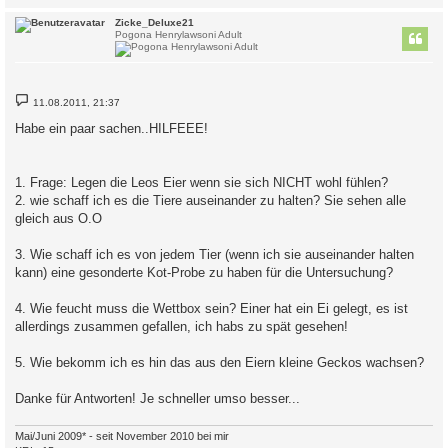
c
Zicke_Deluxe21
Pogona Henrylawsoni Adult
B
11.08.2011, 21:37
e
i
Habe ein paar sachen..HILFEEE!
t
r
a
g
1. Frage: Legen die Leos Eier wenn sie sich NICHT wohl fühlen?
2. wie schaff ich es die Tiere auseinander zu halten? Sie sehen alle
gleich aus O.O
3. Wie schaff ich es von jedem Tier (wenn ich sie auseinander halten
kann) eine gesonderte Kot-Probe zu haben für die Untersuchung?
4. Wie feucht muss die Wettbox sein? Einer hat ein Ei gelegt, es ist
allerdings zusammen gefallen, ich habs zu spät gesehen!
5. Wie bekomm ich es hin das aus den Eiern kleine Geckos wachsen?
Danke für Antworten! Je schneller umso besser...
Mai/Juni 2009* - seit November 2010 bei mir