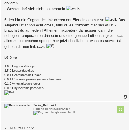
erklären
- Wasser darf sich nicht ansammeln
5. Ich bin ein Gegner des inkubieren der Eier einfach nur so
Das
Angebot ist schon echt gross, falls du es trotzdem machen willst -
brauchst du auf jeden FAll einen Inkubator - da müssen dann die
richtigen Temperaturen drin sein und eine genaue Luftfeuchtigkeit - das
alles zu besprechen sprengt hier jetzt den Rahme -wenn es soweit ist -
geb ich dir nen link dazu
LG Britta
1.0.0 Pogona Vitticeps
1.5.0 Leopardgeckos
0.0.1 Grammostola Rosea
0.0.1 Chromatopelma cyaneopubescens
0.1.0 Avicularia versicolor
0.0.3 Phyllocrania paradoxa
c
Zicke_Deluxe21
Pogona Henrylawsoni Adult
B
14.08.2011, 14:51