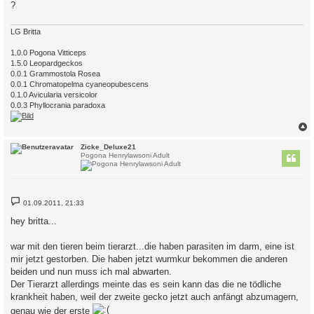
?
LG Britta
1.0.0 Pogona Vitticeps
1.5.0 Leopardgeckos
0.0.1 Grammostola Rosea
0.0.1 Chromatopelma cyaneopubescens
0.1.0 Avicularia versicolor
0.0.3 Phyllocrania paradoxa
c
Zicke_Deluxe21
Pogona Henrylawsoni Adult
B
01.09.2011, 21:33
e
i
hey britta...
t
r
a
war mit den tieren beim tierarzt...die haben parasiten im darm, eine ist
g
mir jetzt gestorben. Die haben jetzt wurmkur bekommen die anderen
beiden und nun muss ich mal abwarten.
Der Tierarzt allerdings meinte das es sein kann das die ne tödliche
krankheit haben, weil der zweite gecko jetzt auch anfängt abzumagern,
genau wie der erste