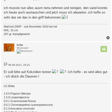
ich musste nun alles ausm terra nehmen und reinigen, den sand konnte
ich heute auch austauschen und jetzt muss ich abwarten..ich hoffe so
sehr das wir das in den griff bekommen
Mai/Juni 2009* - seit November 2010 bei mir
KRL: 15 cm
207 gr. Kampfgewicht
c
britta
Moderator
B
06.09.2011, 23:21
e
i
Er soll bitte auf Kokzidien testen
Ich hoffe - es wird alles gut
t
r
- ich drück die Daumen !
a
g
LG Britta
1.0.0 Pogona Vitticeps
1.5.0 Leopardgeckos
0.0.1 Grammostola Rosea
0.0.1 Chromatopelma cyaneopubescens
0.1.0 Avicularia versicolor