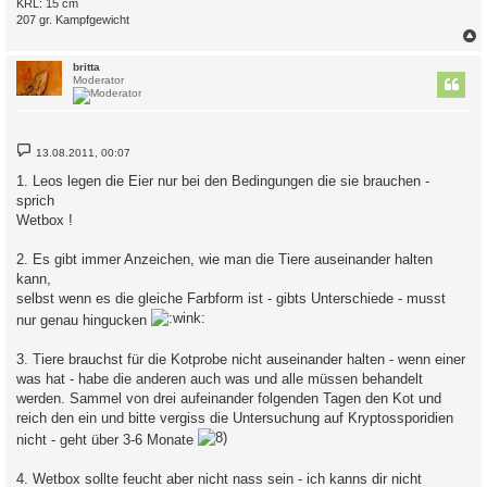
KRL: 15 cm
207 gr. Kampfgewicht
c
britta
Moderator
B
13.08.2011, 00:07
e
i
1. Leos legen die Eier nur bei den Bedingungen die sie brauchen -
t
sprich
r
a
Wetbox !
g
2. Es gibt immer Anzeichen, wie man die Tiere auseinander halten
kann,
selbst wenn es die gleiche Farbform ist - gibts Unterschiede - musst
nur genau hingucken
3. Tiere brauchst für die Kotprobe nicht auseinander halten - wenn einer
was hat - habe die anderen auch was und alle müssen behandelt
werden. Sammel von drei aufeinander folgenden Tagen den Kot und
reich den ein und bitte vergiss die Untersuchung auf Kryptossporidien
nicht - geht über 3-6 Monate
4. Wetbox sollte feucht aber nicht nass sein - ich kanns dir nicht