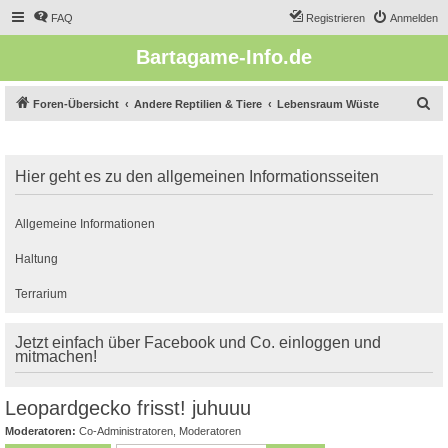
FAQ
Registrieren
Anmelden
Bartagame-Info.de
S
Foren-Übersicht
Andere Reptilien & Tiere
Lebensraum Wüste
u
c
Hier geht es zu den allgemeinen Informationsseiten
h
e
Allgemeine Informationen
Haltung
Terrarium
Jetzt einfach über Facebook und Co. einloggen und
mitmachen!
Leopardgecko frisst! juhuuu
Moderatoren:
Co-Administratoren
,
Moderatoren