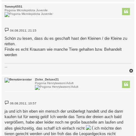
c
Tommy6551
Pogona Microlepidota Juvenile
B
04.08.2011, 21:15
e
i
Schön zu lesen, dass du es geschaft hast den Kleinen / die Kleine zu
t
retten.
r
a
Finde es echt Krausam wie manche Tiere gehalten bzw. Behandelt
g
werden
...
c
Zicke_Deluxe21
Pogona Henrylawsoni Adult
B
06.08.2011, 10:57
e
i
ja und ich bin eben ein mensch der unüberlegt handelt und die dann
t
kaufen tut für wenig geld! Ich werde das Terra der dreien auch bald
r
a
vergrößern, habe aber leider noch ne große baustelle am laufen und
g
alles gleichzeitig, das schaff ich einfach nicht
ich möchte den
tieren gerecht werden und bin froh das die Leopardgeckos nicht