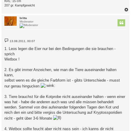
KRL: 15 cm
207 gr. Kampfgewicht
c
britta
Moderator
B
13.08.2011, 00:07
e
i
1. Leos legen die Eier nur bei den Bedingungen die sie brauchen -
t
sprich
r
a
Wetbox !
g
2. Es gibt immer Anzeichen, wie man die Tiere auseinander halten
kann,
selbst wenn es die gleiche Farbform ist - gibts Unterschiede - musst
nur genau hingucken
3. Tiere brauchst für die Kotprobe nicht auseinander halten - wenn einer
was hat - habe die anderen auch was und alle müssen behandelt
werden. Sammel von drei aufeinander folgenden Tagen den Kot und
reich den ein und bitte vergiss die Untersuchung auf Kryptossporidien
nicht - geht über 3-6 Monate
4. Wetbox sollte feucht aber nicht nass sein - ich kanns dir nicht