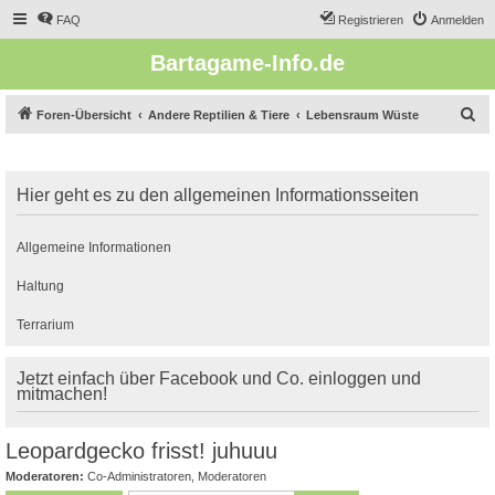
FAQ
Registrieren
Anmelden
Bartagame-Info.de
S
Foren-Übersicht
Andere Reptilien & Tiere
Lebensraum Wüste
u
c
Hier geht es zu den allgemeinen Informationsseiten
h
e
Allgemeine Informationen
Haltung
Terrarium
Jetzt einfach über Facebook und Co. einloggen und
mitmachen!
Leopardgecko frisst! juhuuu
Moderatoren:
Co-Administratoren
,
Moderatoren