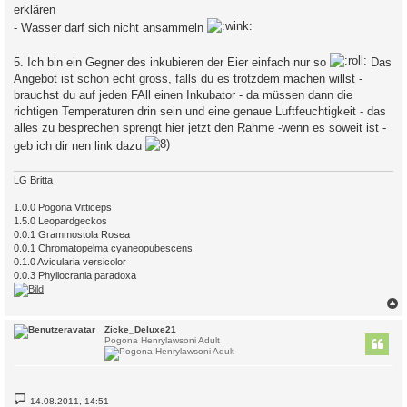
erklären
- Wasser darf sich nicht ansammeln
5. Ich bin ein Gegner des inkubieren der Eier einfach nur so
Das
Angebot ist schon echt gross, falls du es trotzdem machen willst -
brauchst du auf jeden FAll einen Inkubator - da müssen dann die
richtigen Temperaturen drin sein und eine genaue Luftfeuchtigkeit - das
alles zu besprechen sprengt hier jetzt den Rahme -wenn es soweit ist -
geb ich dir nen link dazu
LG Britta
1.0.0 Pogona Vitticeps
1.5.0 Leopardgeckos
0.0.1 Grammostola Rosea
0.0.1 Chromatopelma cyaneopubescens
0.1.0 Avicularia versicolor
0.0.3 Phyllocrania paradoxa
c
Zicke_Deluxe21
Pogona Henrylawsoni Adult
B
14.08.2011, 14:51