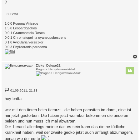
?
LG Britta
1.0.0 Pogona Vitticeps
1.5.0 Leopardgeckos
0.0.1 Grammostola Rosea
0.0.1 Chromatopelma cyaneopubescens
0.1.0 Avicularia versicolor
0.0.3 Phyllocrania paradoxa
c
Zicke_Deluxe21
Pogona Henrylawsoni Adult
B
01.09.2011, 21:33
e
i
hey britta...
t
r
a
war mit den tieren beim tierarzt...die haben parasiten im darm, eine ist
g
mir jetzt gestorben. Die haben jetzt wurmkur bekommen die anderen
beiden und nun muss ich mal abwarten.
Der Tierarzt allerdings meinte das es sein kann das die ne tödliche
krankheit haben, weil der zweite gecko jetzt auch anfängt abzumagern,
genau wie der erste