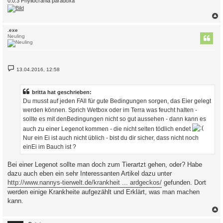
0.0.3 Phyllocrania paradoxa
c
.exe
Neuling
B
13.04.2016, 12:58
e
i
t
r
britta hat geschrieben:
a
Du musst auf jeden FAll für gute Bedingungen sorgen, das Eier gelegt
g
werden können. Sprich Wetbox oder im Terra was feucht halten -
sollte es mit denBedingungen nicht so gut aussehen - dann kann es
auch zu einer Legenot kommen - die nicht selten tödlich endet
Nur ein Ei ist auch nicht üblich - bist du dir sicher, dass nicht noch
einEi im Bauch ist ?
Bei einer Legenot sollte man doch zum Tierartzt gehen, oder? Habe
dazu auch eben ein sehr Interessanten Artikel dazu unter
http://www.nannys-tierwelt.de/krankheit ... ardgeckos/
gefunden. Dort
werden einige Krankheite aufgezählt und Erklärt, was man machen
kann.
c