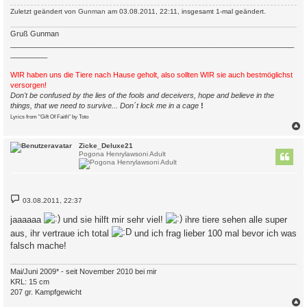
g
Zuletzt geändert von
Gunman
am 03.08.2011, 22:11, insgesamt 1-mal geändert.
Gruß Gunman
_____________________________________________________________________
_________
WIR haben uns die Tiere nach Hause geholt, also sollten WIR sie auch bestmöglichst
versorgen!
Don't be confused by the lies of the fools and deceivers, hope and believe in the
things, that we need to survive... Don´t lock me in a cage
!
Lyrics from "Gift Of Faith" by Toto
c
Zicke_Deluxe21
Pogona Henrylawsoni Adult
B
03.08.2011, 22:37
e
i
jaaaaaa
und sie hilft mir sehr viel!
ihre tiere sehen alle super
t
r
aus, ihr vertraue ich total
und ich frag lieber 100 mal bevor ich was
a
falsch mache!
g
Mai/Juni 2009* - seit November 2010 bei mir
KRL: 15 cm
207 gr. Kampfgewicht