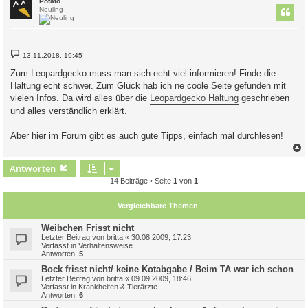
Potato
Neuling
B
13.11.2018, 19:45
e
i
Zum Leopardgecko muss man sich echt viel informieren! Finde die
t
Haltung echt schwer. Zum Glück hab ich ne coole Seite gefunden mit
r
a
vielen Infos. Da wird alles über die
Leopardgecko Haltung
geschrieben
g
und alles verständlich erklärt.
Aber hier im Forum gibt es auch gute Tipps, einfach mal durchlesen!
c
Antworten
14 Beiträge • Seite
1
von
1
Vergleichbare Themen
Weibchen Frisst nicht
Letzter Beitrag von
britta
«
30.08.2009, 17:23
Verfasst in
Verhaltensweise
Antworten:
5
Bock frisst nicht/ keine Kotabgabe / Beim TA war ich schon
Letzter Beitrag von
britta
«
09.09.2009, 18:46
Verfasst in
Krankheiten & Tierärzte
Antworten:
6