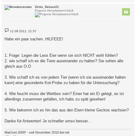
c
Zicke_Deluxe21
Pogona Henrylawsoni Adult
B
11.08.2011, 21:37
e
i
Habe ein paar sachen..HILFEEE!
t
r
a
g
1. Frage: Legen die Leos Eier wenn sie sich NICHT wohl fühlen?
2. wie schaff ich es die Tiere auseinander zu halten? Sie sehen alle
gleich aus O.O
3. Wie schaff ich es von jedem Tier (wenn ich sie auseinander halten
kann) eine gesonderte Kot-Probe zu haben für die Untersuchung?
4. Wie feucht muss die Wettbox sein? Einer hat ein Ei gelegt, es ist
allerdings zusammen gefallen, ich habs zu spät gesehen!
5. Wie bekomm ich es hin das aus den Eiern kleine Geckos wachsen?
Danke für Antworten! Je schneller umso besser...
Mai/Juni 2009* - seit November 2010 bei mir