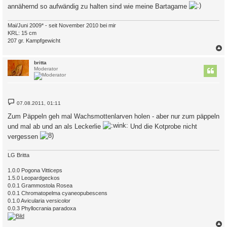
annähernd so aufwändig zu halten sind wie meine Bartagame
Mai/Juni 2009* - seit November 2010 bei mir
KRL: 15 cm
207 gr. Kampfgewicht
c
britta
Moderator
B
07.08.2011, 01:11
e
i
Zum Päppeln geh mal Wachsmottenlarven holen - aber nur zum päppeln
t
r
und mal ab und an als Leckerlie
Und die Kotprobe nicht
a
vergessen
g
LG Britta
1.0.0 Pogona Vitticeps
1.5.0 Leopardgeckos
0.0.1 Grammostola Rosea
0.0.1 Chromatopelma cyaneopubescens
0.1.0 Avicularia versicolor
0.0.3 Phyllocrania paradoxa