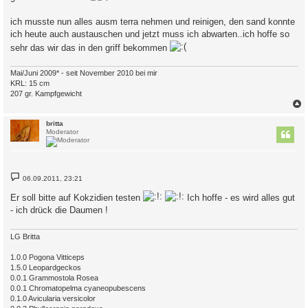
ich musste nun alles ausm terra nehmen und reinigen, den sand konnte
ich heute auch austauschen und jetzt muss ich abwarten..ich hoffe so
sehr das wir das in den griff bekommen
Mai/Juni 2009* - seit November 2010 bei mir
KRL: 15 cm
207 gr. Kampfgewicht
c
britta
Moderator
B
06.09.2011, 23:21
e
i
Er soll bitte auf Kokzidien testen
Ich hoffe - es wird alles gut
t
r
- ich drück die Daumen !
a
g
LG Britta
1.0.0 Pogona Vitticeps
1.5.0 Leopardgeckos
0.0.1 Grammostola Rosea
0.0.1 Chromatopelma cyaneopubescens
0.1.0 Avicularia versicolor