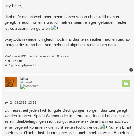
e
i
hey britte,
t
r
a
danke für die antwort, aber meine haben schon ohne wettbox n ei
g
gelegt, is auch nur eins und ich hab es beim reinigen gefunden! leider
ist es zusammen gefallen
okay...dann werde ich gleich noch mal das terra sauber machen und ab
morgen die kotprobem sammeln und abgeben..viele lieben dank
Mai/Juni 2009* - seit November 2010 bei mir
KRL: 15 cm
207 gr. Kampfgewicht
c
britta
Moderator
B
24.08.2011, 23:11
e
i
Du musst auf jeden FAll für gute Bedingungen sorgen, das Eier gelegt
t
werden können. Sprich Wetbox oder im Terra was feucht halten - sollte
r
a
es mit denBedingungen nicht so gut aussehen - dann kann es auch zu
g
einer Legenot kommen - die nicht selten tödlich endet
Nur ein Ei ist
auch nicht üblich - bist du dir sicher, dass nicht noch einEi im Bauch ist