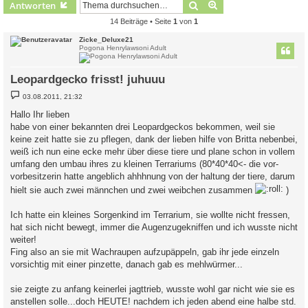
Suche
Erweiterte Suche
Antworten
14 Beiträge • Seite
1
von
1
Zicke_Deluxe21
Pogona Henrylawsoni Adult
Leopardgecko frisst! juhuuu
B
03.08.2011, 21:32
e
i
Hallo Ihr lieben
t
habe von einer bekannten drei Leopardgeckos bekommen, weil sie
r
a
keine zeit hatte sie zu pflegen, dank der lieben hilfe von Britta nebenbei,
g
weiß ich nun eine ecke mehr über diese tiere und plane schon in vollem
umfang den umbau ihres zu kleinen Terrariums (80*40*40<- die vor-
vorbesitzerin hatte angeblich ahhhnung von der haltung der tiere, darum
hielt sie auch zwei männchen und zwei weibchen zusammen
)
Ich hatte ein kleines Sorgenkind im Terrarium, sie wollte nicht fressen,
hat sich nicht bewegt, immer die Augenzugekniffen und ich wusste nicht
weiter!
Fing also an sie mit Wachraupen aufzupäppeln, gab ihr jede einzeln
vorsichtig mit einer pinzette, danach gab es mehlwürmer...
sie zeigte zu anfang keinerlei jagttrieb, wusste wohl gar nicht wie sie es
anstellen solle...doch HEUTE! nachdem ich jeden abend eine halbe std.