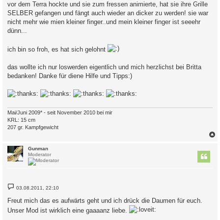
vor dem Terra hockte und sie zum fressen animierte, hat sie ihre Grille
SELBER gefangen und fängt auch wieder an dicker zu werden! sie war
nicht mehr wie mien kleiner finger..und mein kleiner finger ist seeehr
dünn...
ich bin so froh, es hat sich gelohnt
das wollte ich nur loswerden eigentlich und mich herzlichst bei Britta
bedanken! Danke für diene Hilfe und Tipps:)
Mai/Juni 2009* - seit November 2010 bei mir
KRL: 15 cm
207 gr. Kampfgewicht
c
Gunman
Moderator
B
03.08.2011, 22:10
e
i
Freut mich das es aufwärts geht und ich drück die Daumen für euch.
t
r
Unser Mod ist wirklich eine gaaaanz liebe.
a