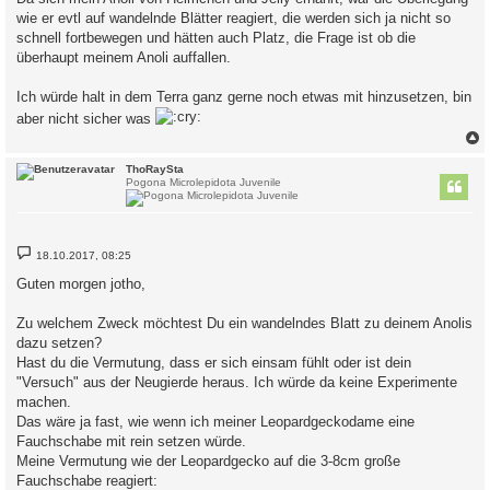
wie er evtl auf wandelnde Blätter reagiert, die werden sich ja nicht so
schnell fortbewegen und hätten auch Platz, die Frage ist ob die
überhaupt meinem Anoli auffallen.
Ich würde halt in dem Terra ganz gerne noch etwas mit hinzusetzen, bin
aber nicht sicher was
c
ThoRaySta
Pogona Microlepidota Juvenile
B
18.10.2017, 08:25
e
i
Guten morgen jotho,
t
r
a
Zu welchem Zweck möchtest Du ein wandelndes Blatt zu deinem Anolis
g
dazu setzen?
Hast du die Vermutung, dass er sich einsam fühlt oder ist dein
"Versuch" aus der Neugierde heraus. Ich würde da keine Experimente
machen.
Das wäre ja fast, wie wenn ich meiner Leopardgeckodame eine
Fauchschabe mit rein setzen würde.
Meine Vermutung wie der Leopardgecko auf die 3-8cm große
Fauchschabe reagiert: