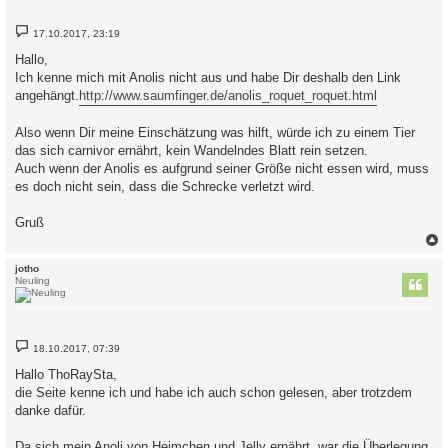
B
17.10.2017, 23:19
e
i
Hallo,
t
Ich kenne mich mit Anolis nicht aus und habe Dir deshalb den Link
r
a
angehängt.
http://www.saumfinger.de/anolis_roquet_roquet.html
g
Also wenn Dir meine Einschätzung was hilft, würde ich zu einem Tier
das sich carnivor ernährt, kein Wandelndes Blatt rein setzen.
Auch wenn der Anolis es aufgrund seiner Größe nicht essen wird, muss
es doch nicht sein, dass die Schrecke verletzt wird.
Gruß
c
jotho
Neuling
B
18.10.2017, 07:39
e
i
Hallo ThoRaySta,
t
die Seite kenne ich und habe ich auch schon gelesen, aber trotzdem
r
a
danke dafür.
g
Da sich mein Anoli von Heimchen und Jelly ernährt, war die Überlegung