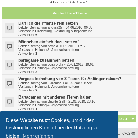
4 Beiträge • Seite
1
von
1
Vergleichbare Themen
Darf ich die Pflanze rein setzen
Letzter Beitrag von
andyra25
«
04.06.2010, 00:33
Verfasst in
Einrichtung, Gestaltung & Bepflanzung
Antworten:
6
Männchen einfach dazu setzen?
Letzter Beitrag von
britta
«
01.05.2010, 17:17
Verfasst in
Haltung & Vergesellschaftung
Antworten:
1
bartagame zusammen setzen
Letzter Beitrag von
odiscordia
«
25.01.2012, 19:01
Verfasst in
Haltung & Vergesellschaftung
Antworten:
2
Vergesellschaftung von 3 Tieren für Anfänger ratsam?
Letzter Beitrag von
Hercules
«
01.09.2009, 10:29
Verfasst in
Haltung & Vergesellschaftung
Antworten:
2
Bartagamen mit anderen Tieren halten
Letzter Beitrag von
Brigitte Gall
«
21.01.2010, 23:16
Verfasst in
Haltung & Vergesellschaftung
Antworten:
1
Gehe zu
Diese Website nutzt Cookies, um dir den
bestmöglichen Komfort bei der Nutzung zu
Alle Zeiten sind
UTC+02:00
bieten.
Mehr erfahren