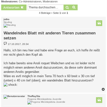
Moderatoren:
Co-Administratoren
,
Moderatoren
Suche
Erweiterte Suche
Antworten
4 Beiträge • Seite
1
von
1
jotho
Neuling
Wandelndes Blatt mit anderen Tieren zusammen
setzen
B
17.10.2017, 20:34
e
i
Hallo, ich bin neu hier und habe eine Frage an euch, ich hoffe ihr reißt
t
mir nicht gleich den Kopf ab.
r
a
g
Ich habe bereits eine Anoli roquet Weibchen und es ist leider nicht
möglich einen anderen Anoli dazuzusetzen, da diese sehr dominant
anderen Anolis gegenüber.
Wäre es evtl möglich in mein Terra 70 hoch x 60 breit x 30 cm tief
(unten) x 40 cm tief (oben); ein wandelndes Blatt hinzuzusetzen?
c
ThoRaySta
Pogona Microlepidota Juvenile