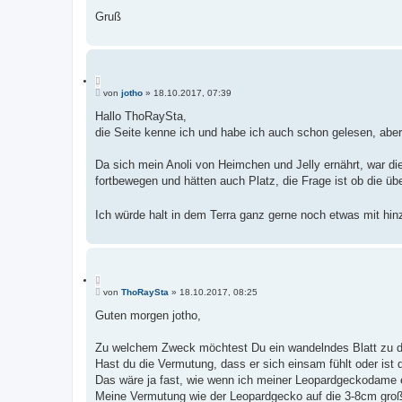
Gruß
Z
B
i
von
jotho
»
18.10.2017, 07:39
e
t
i
Hallo ThoRaySta,
i
t
die Seite kenne ich und habe ich auch schon gelesen, aber
e
r
r
a
e
g
Da sich mein Anoli von Heimchen und Jelly ernährt, war die 
n
fortbewegen und hätten auch Platz, die Frage ist ob die üb
Ich würde halt in dem Terra ganz gerne noch etwas mit hin
Z
B
i
von
ThoRaySta
»
18.10.2017, 08:25
e
t
i
Guten morgen jotho,
i
t
e
r
r
a
Zu welchem Zweck möchtest Du ein wandelndes Blatt zu d
e
g
Hast du die Vermutung, dass er sich einsam fühlt oder ist
n
Das wäre ja fast, wie wenn ich meiner Leopardgeckodame 
Meine Vermutung wie der Leopardgecko auf die 3-8cm groß