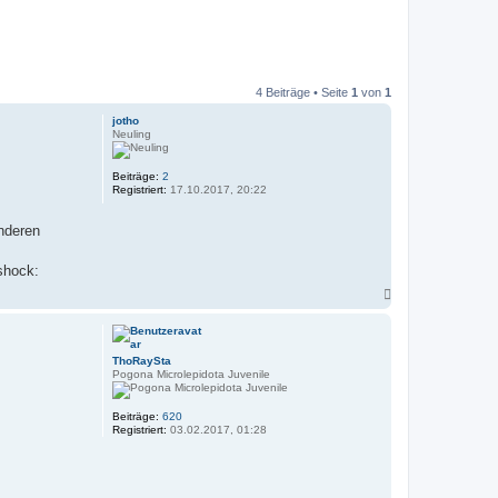
4 Beiträge • Seite
1
von
1
jotho
Neuling
Beiträge:
2
Registriert:
17.10.2017, 20:22
anderen
N
a
c
h
o
ThoRaySta
b
Pogona Microlepidota Juvenile
e
n
Beiträge:
620
Registriert:
03.02.2017, 01:28