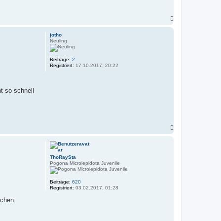
N
a
c
jotho
h
Neuling
o
b
e
Beiträge:
2
n
Registriert:
17.10.2017, 20:22
t so schnell
N
a
c
h
o
ThoRaySta
b
Pogona Microlepidota Juvenile
e
n
Beiträge:
620
Registriert:
03.02.2017, 01:28
achen.