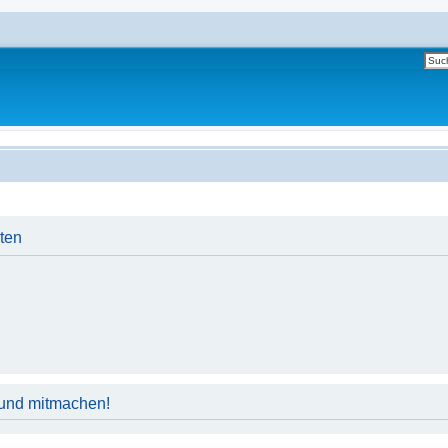
iten
 und mitmachen!