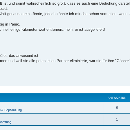
oß ist und somit wahrscheinlich so groß, dass es auch eine Bedrohung darstel
eckt.
latt genauso sein könnte, jedoch könnte ich mir das schon vorstellen, wenn 
ig in Panik.
ell einige Kilometer weit entfernen...nein, er ist ausgeliefert!
tötet, das anwesend ist.
n und weil sie alle potentiellen Partner eliminierte, war sie für ihre "Gönner"
ANTWORTEN
A
6
g & Bepflanzung
n
A
1
chaftung
t
n