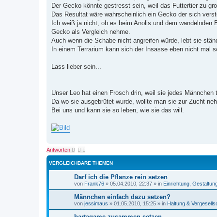
Der Gecko könnte gestresst sein, weil das Futtertier zu gr
Das Resultat wäre wahrscheinlich ein Gecko der sich verst
Ich weiß ja nicht, ob es beim Anolis und dem wandelnden B
Gecko als Vergleich nehme.
Auch wenn die Schabe nicht angreifen würde, lebt sie ständ
In einem Terrarium kann sich der Insasse eben nicht mal schn
Lass lieber sein...
Unser Leo hat einen Frosch drin, weil sie jedes Männchen 
Da wo sie ausgebrütet wurde, wollte man sie zur Zucht nehme
Bei uns und kann sie so leben, wie sie das will.
Antworten
VERGLEICHBARE THEMEN
Darf ich die Pflanze rein setzen
von
Frank76
»
05.04.2010, 22:37
» in
Einrichtung, Gestaltun
Männchen einfach dazu setzen?
von
jessimaus
»
01.05.2010, 15:25
» in
Haltung & Vergesells
bartagame zusammen setzen