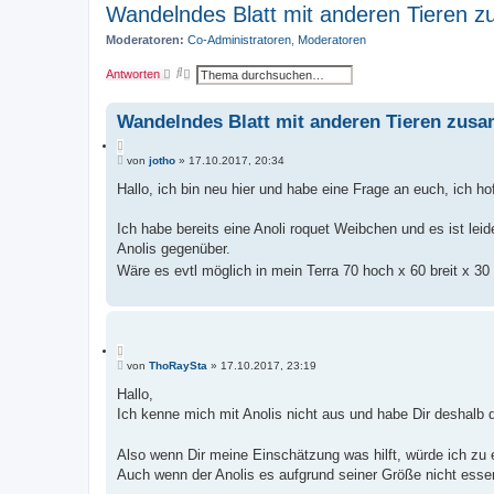
Wandelndes Blatt mit anderen Tieren 
Moderatoren:
Co-Administratoren
,
Moderatoren
S
E
Antworten
u
r
c
w
h
e
Wandelndes Blatt mit anderen Tieren zus
e
i
t
Z
e
B
i
von
jotho
»
17.10.2017, 20:34
r
e
t
t
i
Hallo, ich bin neu hier und habe eine Frage an euch, ich hof
e
i
t
S
e
r
u
r
a
Ich habe bereits eine Anoli roquet Weibchen und es ist le
c
e
g
h
Anolis gegenüber.
n
e
Wäre es evtl möglich in mein Terra 70 hoch x 60 breit x 30
Z
B
i
von
ThoRaySta
»
17.10.2017, 23:19
e
t
i
Hallo,
i
t
Ich kenne mich mit Anolis nicht aus und habe Dir deshalb 
e
r
r
a
e
g
Also wenn Dir meine Einschätzung was hilft, würde ich zu e
n
Auch wenn der Anolis es aufgrund seiner Größe nicht essen