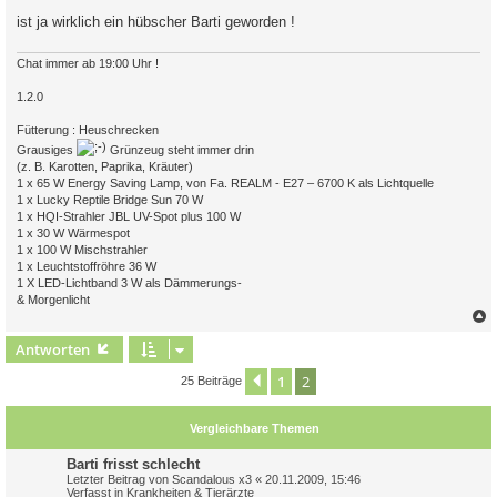
r
a
ist ja wirklich ein hübscher Barti geworden !
g
Chat immer ab 19:00 Uhr !
1.2.0
Fütterung : Heuschrecken
Grausiges
Grünzeug steht immer drin
(z. B. Karotten, Paprika, Kräuter)
1 x 65 W Energy Saving Lamp, von Fa. REALM - E27 – 6700 K als Lichtquelle
1 x Lucky Reptile Bridge Sun 70 W
1 x HQI-Strahler JBL UV-Spot plus 100 W
1 x 30 W Wärmespot
1 x 100 W Mischstrahler
1 x Leuchtstoffröhre 36 W
1 X LED-Lichtband 3 W als Dämmerungs-
& Morgenlicht
c
Antworten
1
2
Vorherige
25 Beiträge
Vergleichbare Themen
Barti frisst schlecht
Letzter Beitrag von
Scandalous x3
«
20.11.2009, 15:46
Verfasst in
Krankheiten & Tierärzte