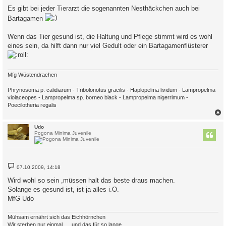
i
Es gibt bei jeder Tierarzt die sogenannten Nesthäckchen auch bei
t
r
Bartagamen
a
g
Wenn das Tier gesund ist, die Haltung und Pflege stimmt wird es wohl
eines sein, da hilft dann nur viel Gedult oder ein Bartagamenflüsterer
Mfg Wüstendrachen
Phrynosoma p. calidiarum - Tribolonotus gracilis - Haplopelma lividum - Lampropelma
violaceopes - Lampropelma sp. borneo black - Lampropelma nigerrimum -
Poecilotheria regalis
c
Udo
Pogona Minima Juvenile
B
07.10.2009, 14:18
e
i
Wird wohl so sein ,müssen halt das beste draus machen.
t
Solange es gesund ist, ist ja alles i.O.
r
a
MfG Udo
g
Mühsam ernährt sich das Eichhörnchen
Wir sterben nur einmal ,... und das für so lange