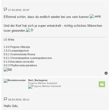
B
17.04.2010, 22:47
e
i
ERstmal schön, dass du endlich wieder bei uns sein kannst
t
r
a
Und der Kerl hat sich ja super entwickelt - richtig schickes Männchen
g
isser geworden
LG Britta
1.0.0 Pogona Vitticeps
1.5.0 Leopardgeckos
0.0.1 Grammostola Rosea
0.0.1 Chromatopelma cyaneopubescens
0.1.0 Avicularia versicolor
0.0.3 Phyllocrania paradoxa
c
Bart_Bartagame
Pogona Minima Subadult
B
18.04.2010, 09:11
e
i
Hallo Udo,
t