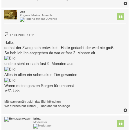
c
Udo
Pogona Minima Juvenile
B
17.04.2010, 11:11
e
i
Hallo,
t
so hat der Zwerg sich entwickelt. Hatte gedacht der wird nie groß.
r
a
So hab ich ihn abgegeben da war er fast 2. Monate alt.
g
und so sieht er nach fast 9. Monaten aus.
Alles in allen ein schmuckes Tier geworden.
Waren meine ganzen Sorgen für umsonst.
MfG Udo
Mühsam ernährt sich das Eichhörnchen
Wir sterben nur einmal ,... und das für so lange
c
britta
Moderator