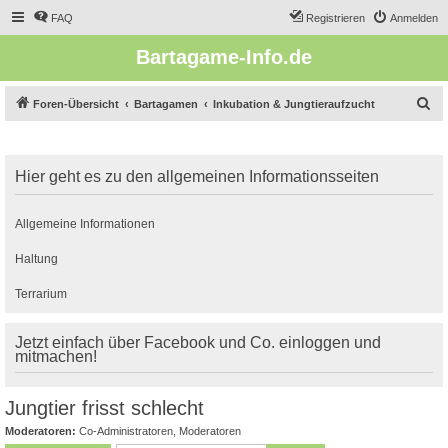
FAQ
Registrieren
Anmelden
Bartagame-Info.de
S
Foren-Übersicht
Bartagamen
Inkubation & Jungtieraufzucht
u
c
Hier geht es zu den allgemeinen Informationsseiten
h
e
Allgemeine Informationen
Haltung
Terrarium
Jetzt einfach über Facebook und Co. einloggen und
mitmachen!
Jungtier frisst schlecht
Moderatoren:
Co-Administratoren
,
Moderatoren