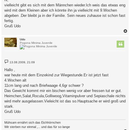
t
vielleicht gibt es sich mit dem Männchen wieder.Ich weis das etwas eng
r
a
wird mit dem Kleinen aber ich könnte ihn ja vielleicht mit 9.Wochen
g
abgeben .Der bleibt ja in der Familie. Sein neues zuhause ist schon fast
fertig.
Gruß Udo
c
Udo
Pogona Minima Juvenile
B
13.08.2009, 21:09
e
i
Hallo ,
t
war heute mit dem Einzekind zur Wiegestunde.Er ist jetzt fast
r
a
4.Wochen alt
g
11cm lang und nach Briefwaage 4,6gr schwer ?
Das Gewicht kommt mir ein bischen wenig vor aber fressen tut er gut.
Heimchen,Salat,Rocula,Golliwoog,Vitaminpulver und Sepiaschale nichts
wird mehr ausgelassen.Vieleicht ist das so.Hauptsache er wird groß und
stark.
Gruß Udo
Mühsam ernährt sich das Eichhörnchen
Wir sterben nur einmal ,... und das für so lange