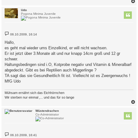
c
Udo
Pogona Minima Juvenile
B
06.10.2009, 16:14
e
i
Hallo,
t
es geht mal wieder ums Einzelkind, er will nicht wachsen.
r
a
Er ist jetzt über 3.Monate alt und nur knapp 14cm groß und 12 gr
g
schwer.
Haltungsbedingen sind i.O, Kotprobe negativ und Vitamin & Mineralbarf
abgedeckt. Gibt es bei Reptilien auch Miggerlinge ?
TA sagt das sie Gesundheitlich fit ist. Vielleicht ist es Zwergenwuchs !
MfG Udo
Mühsam ernährt sich das Eichhörnchen
Wir sterben nur einmal ,... und das für so lange
c
Wüstendrachen
Co-Administrator
B
06.10.2009, 16:41
e