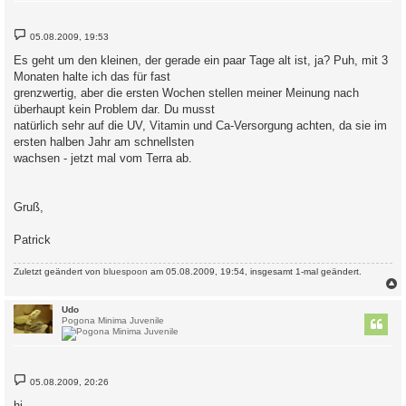
B
05.08.2009, 19:53
e
i
Es geht um den kleinen, der gerade ein paar Tage alt ist, ja? Puh, mit 3
t
Monaten halte ich das für fast
r
a
grenzwertig, aber die ersten Wochen stellen meiner Meinung nach
g
überhaupt kein Problem dar. Du musst
natürlich sehr auf die UV, Vitamin und Ca-Versorgung achten, da sie im
ersten halben Jahr am schnellsten
wachsen - jetzt mal vom Terra ab.
Gruß,
Patrick
Zuletzt geändert von
bluespoon
am 05.08.2009, 19:54, insgesamt 1-mal geändert.
c
Udo
Pogona Minima Juvenile
B
05.08.2009, 20:26
e
i
hi,