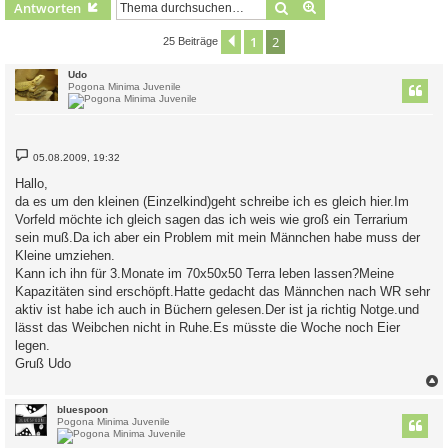
Suche
Erweiterte Suche
Antworten
1
2
Vorherige
25 Beiträge
Udo
Pogona Minima Juvenile
B
05.08.2009, 19:32
e
i
Hallo,
t
da es um den kleinen (Einzelkind)geht schreibe ich es gleich hier.Im
r
a
Vorfeld möchte ich gleich sagen das ich weis wie groß ein Terrarium
g
sein muß.Da ich aber ein Problem mit mein Männchen habe muss der
Kleine umziehen.
Kann ich ihn für 3.Monate im 70x50x50 Terra leben lassen?Meine
Kapazitäten sind erschöpft.Hatte gedacht das Männchen nach WR sehr
aktiv ist habe ich auch in Büchern gelesen.Der ist ja richtig Notge.und
lässt das Weibchen nicht in Ruhe.Es müsste die Woche noch Eier
legen.
Gruß Udo
c
bluespoon
Pogona Minima Juvenile