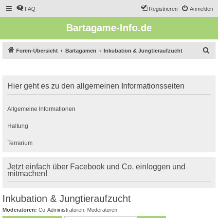
FAQ
Registrieren
Anmelden
Bartagame-Info.de
S
Foren-Übersicht
Bartagamen
Inkubation & Jungtieraufzucht
u
c
Hier geht es zu den allgemeinen Informationsseiten
h
e
Allgemeine Informationen
Haltung
Terrarium
Jetzt einfach über Facebook und Co. einloggen und
mitmachen!
Inkubation & Jungtieraufzucht
Moderatoren:
Co-Administratoren
,
Moderatoren