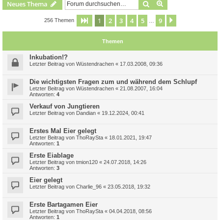
Suche
Erweiterte Suche
Neues Thema
1
2
3
4
5
9
Seite
1
von
9
Nächste
256 Themen
…
Themen
Inkubation!?
Letzter Beitrag von
Wüstendrachen
«
17.03.2008, 09:36
Die wichtigsten Fragen zum und während dem Schlupf
Letzter Beitrag von
Wüstendrachen
«
21.08.2007, 16:04
Antworten:
4
Verkauf von Jungtieren
Letzter Beitrag von
Dandian
«
19.12.2024, 00:41
Erstes Mal Eier gelegt
Letzter Beitrag von
ThoRaySta
«
18.01.2021, 19:47
Antworten:
1
Erste Eiablage
Letzter Beitrag von
tmion120
«
24.07.2018, 14:26
Antworten:
3
Eier gelegt
Letzter Beitrag von
Charlie_96
«
23.05.2018, 19:32
Erste Bartagamen Eier
Letzter Beitrag von
ThoRaySta
«
04.04.2018, 08:56
Antworten:
1