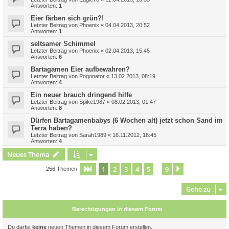
Antworten:
1
Eier färben sich grün?!
Letzter Beitrag von
Phoenix
«
04.04.2013, 20:52
Antworten:
1
seltsamer Schimmel
Letzter Beitrag von
Phoenix
«
02.04.2013, 15:45
Antworten:
6
Bartagamen Eier aufbewahren?
Letzter Beitrag von
Pogonator
«
13.02.2013, 08:19
Antworten:
4
Ein neuer brauch dringend hilfe
Letzter Beitrag von
Spike1987
«
08.02.2013, 01:47
Antworten:
8
Dürfen Bartagamenbabys (6 Wochen alt) jetzt schon Sand im
Terra haben?
Letzter Beitrag von
Sarah1989
«
16.11.2012, 16:45
Antworten:
4
Neues Thema
1
2
3
4
5
9
Seite
1
von
9
Nächste
256 Themen
…
Gehe zu
Berechtigungen in diesem Forum
Du darfst
keine
neuen Themen in diesem Forum erstellen.