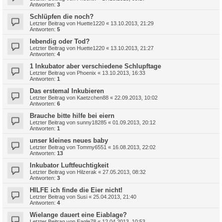
Antworten:
3
Schlüpfen die noch?
Letzter Beitrag von
Huette1220
«
13.10.2013, 21:29
Antworten:
5
lebendig oder Tod?
Letzter Beitrag von
Huette1220
«
13.10.2013, 21:27
Antworten:
4
1 Inkubator aber verschiedene Schlupftage
Letzter Beitrag von
Phoenix
«
13.10.2013, 16:33
Antworten:
1
Das erstemal Inkubieren
Letzter Beitrag von
Kaetzchen88
«
22.09.2013, 10:02
Antworten:
6
Brauche bitte hilfe bei eiern
Letzter Beitrag von
sunny18285
«
01.09.2013, 20:12
Antworten:
1
unser kleines neues baby
Letzter Beitrag von
Tommy6551
«
16.08.2013, 22:02
Antworten:
13
Inkubator Luftfeuchtigkeit
Letzter Beitrag von
Hilzerak
«
27.05.2013, 08:32
Antworten:
3
HILFE ich finde die Eier nicht!
Letzter Beitrag von
Susi
«
25.04.2013, 21:40
Antworten:
4
Wielange dauert eine Eiablage?
Letzter Beitrag von
Eagle78
«
12.04.2013, 10:53