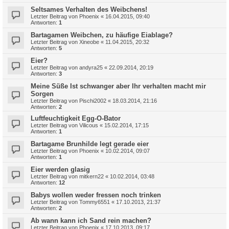
Seltsames Verhalten des Weibchens!
Letzter Beitrag von
Phoenix
«
16.04.2015, 09:40
Antworten:
1
Bartagamen Weibchen, zu häufige Eiablage?
Letzter Beitrag von
Xineobe
«
11.04.2015, 20:32
Antworten:
5
Eier?
Letzter Beitrag von
andyra25
«
22.09.2014, 20:19
Antworten:
3
Meine Süße Ist schwanger aber Ihr verhalten macht mir
Sorgen
Letzter Beitrag von
Pischi2002
«
18.03.2014, 21:16
Antworten:
2
Luftfeuchtigkeit Egg-O-Bator
Letzter Beitrag von
Vilicous
«
15.02.2014, 17:15
Antworten:
1
Bartagame Brunhilde legt gerade eier
Letzter Beitrag von
Phoenix
«
10.02.2014, 09:07
Antworten:
1
Eier werden glasig
Letzter Beitrag von
mitkern22
«
10.02.2014, 03:48
Antworten:
12
Babys wollen weder fressen noch trinken
Letzter Beitrag von
Tommy6551
«
17.10.2013, 21:37
Antworten:
2
Ab wann kann ich Sand rein machen?
Letzter Beitrag von
Phoenix
«
17.10.2013, 09:17