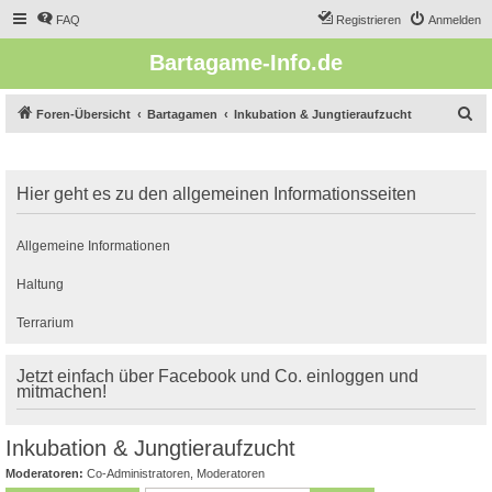
FAQ
Registrieren
Anmelden
Bartagame-Info.de
S
Foren-Übersicht
Bartagamen
Inkubation & Jungtieraufzucht
u
c
Hier geht es zu den allgemeinen Informationsseiten
h
e
Allgemeine Informationen
Haltung
Terrarium
Jetzt einfach über Facebook und Co. einloggen und
mitmachen!
Inkubation & Jungtieraufzucht
Moderatoren:
Co-Administratoren
,
Moderatoren