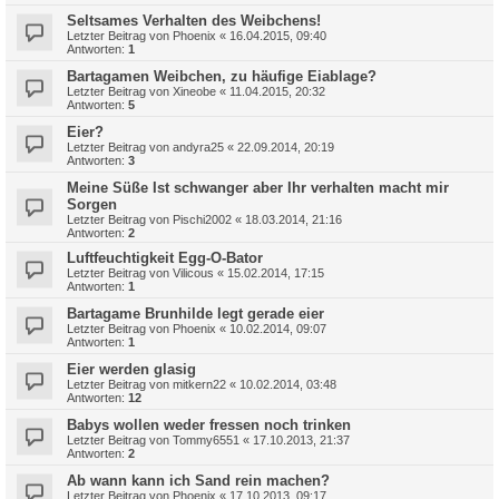
Seltsames Verhalten des Weibchens!
Letzter Beitrag von
Phoenix
«
16.04.2015, 09:40
Antworten:
1
Bartagamen Weibchen, zu häufige Eiablage?
Letzter Beitrag von
Xineobe
«
11.04.2015, 20:32
Antworten:
5
Eier?
Letzter Beitrag von
andyra25
«
22.09.2014, 20:19
Antworten:
3
Meine Süße Ist schwanger aber Ihr verhalten macht mir
Sorgen
Letzter Beitrag von
Pischi2002
«
18.03.2014, 21:16
Antworten:
2
Luftfeuchtigkeit Egg-O-Bator
Letzter Beitrag von
Vilicous
«
15.02.2014, 17:15
Antworten:
1
Bartagame Brunhilde legt gerade eier
Letzter Beitrag von
Phoenix
«
10.02.2014, 09:07
Antworten:
1
Eier werden glasig
Letzter Beitrag von
mitkern22
«
10.02.2014, 03:48
Antworten:
12
Babys wollen weder fressen noch trinken
Letzter Beitrag von
Tommy6551
«
17.10.2013, 21:37
Antworten:
2
Ab wann kann ich Sand rein machen?
Letzter Beitrag von
Phoenix
«
17.10.2013, 09:17