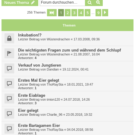
Suche
Erweiterte Suche
Neues Thema
1
2
3
4
5
9
Seite
1
von
9
Nächste
256 Themen
…
Themen
Inkubation!?
Letzter Beitrag von
Wüstendrachen
«
17.03.2008, 09:36
Die wichtigsten Fragen zum und während dem Schlupf
Letzter Beitrag von
Wüstendrachen
«
21.08.2007, 16:04
Antworten:
4
Verkauf von Jungtieren
Letzter Beitrag von
Dandian
«
19.12.2024, 00:41
Erstes Mal Eier gelegt
Letzter Beitrag von
ThoRaySta
«
18.01.2021, 19:47
Antworten:
1
Erste Eiablage
Letzter Beitrag von
tmion120
«
24.07.2018, 14:26
Antworten:
3
Eier gelegt
Letzter Beitrag von
Charlie_96
«
23.05.2018, 19:32
Erste Bartagamen Eier
Letzter Beitrag von
ThoRaySta
«
04.04.2018, 08:56
Antworten:
1