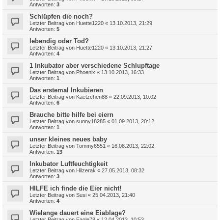
Antworten:
3
Schlüpfen die noch?
Letzter Beitrag von
Huette1220
«
13.10.2013, 21:29
Antworten:
5
lebendig oder Tod?
Letzter Beitrag von
Huette1220
«
13.10.2013, 21:27
Antworten:
4
1 Inkubator aber verschiedene Schlupftage
Letzter Beitrag von
Phoenix
«
13.10.2013, 16:33
Antworten:
1
Das erstemal Inkubieren
Letzter Beitrag von
Kaetzchen88
«
22.09.2013, 10:02
Antworten:
6
Brauche bitte hilfe bei eiern
Letzter Beitrag von
sunny18285
«
01.09.2013, 20:12
Antworten:
1
unser kleines neues baby
Letzter Beitrag von
Tommy6551
«
16.08.2013, 22:02
Antworten:
13
Inkubator Luftfeuchtigkeit
Letzter Beitrag von
Hilzerak
«
27.05.2013, 08:32
Antworten:
3
HILFE ich finde die Eier nicht!
Letzter Beitrag von
Susi
«
25.04.2013, 21:40
Antworten:
4
Wielange dauert eine Eiablage?
Letzter Beitrag von
Eagle78
«
12.04.2013, 10:53