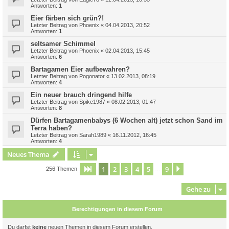
Antworten:
1
Eier färben sich grün?!
Letzter Beitrag von
Phoenix
«
04.04.2013, 20:52
Antworten:
1
seltsamer Schimmel
Letzter Beitrag von
Phoenix
«
02.04.2013, 15:45
Antworten:
6
Bartagamen Eier aufbewahren?
Letzter Beitrag von
Pogonator
«
13.02.2013, 08:19
Antworten:
4
Ein neuer brauch dringend hilfe
Letzter Beitrag von
Spike1987
«
08.02.2013, 01:47
Antworten:
8
Dürfen Bartagamenbabys (6 Wochen alt) jetzt schon Sand im
Terra haben?
Letzter Beitrag von
Sarah1989
«
16.11.2012, 16:45
Antworten:
4
Neues Thema
1
2
3
4
5
9
Seite
1
von
9
Nächste
256 Themen
…
Gehe zu
Berechtigungen in diesem Forum
Du darfst
keine
neuen Themen in diesem Forum erstellen.