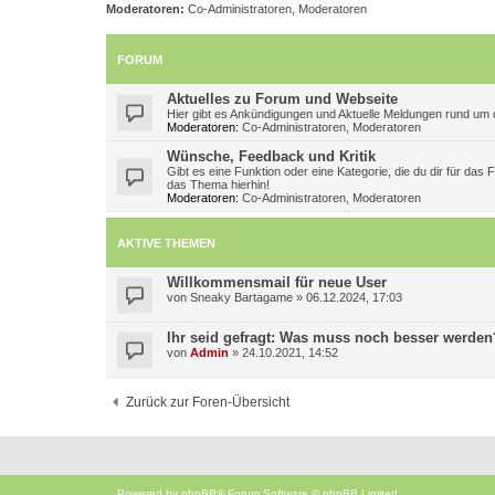
Moderatoren:
Co-Administratoren
,
Moderatoren
FORUM
Aktuelles zu Forum und Webseite
Hier gibt es Ankündigungen und Aktuelle Meldungen rund um d
Moderatoren:
Co-Administratoren
,
Moderatoren
Wünsche, Feedback und Kritik
Gibt es eine Funktion oder eine Kategorie, die du dir für das
das Thema hierhin!
Moderatoren:
Co-Administratoren
,
Moderatoren
AKTIVE THEMEN
Willkommensmail für neue User
von
Sneaky Bartagame
»
06.12.2024, 17:03
Ihr seid gefragt: Was muss noch besser werden
von
Admin
»
24.10.2021, 14:52
Zurück zur Foren-Übersicht
Powered by
phpBB
® Forum Software © phpBB Limited