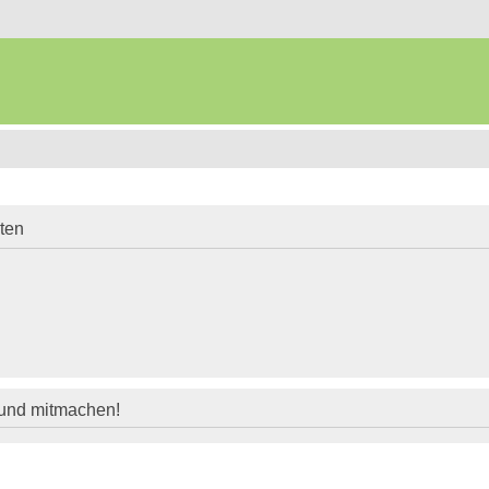
iten
 und mitmachen!