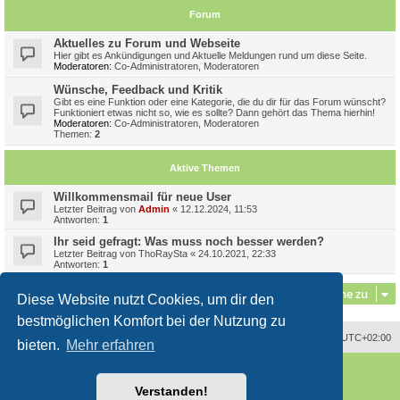
Forum
Aktuelles zu Forum und Webseite
Hier gibt es Ankündigungen und Aktuelle Meldungen rund um diese Seite.
Moderatoren:
Co-Administratoren
,
Moderatoren
Wünsche, Feedback und Kritik
Gibt es eine Funktion oder eine Kategorie, die du dir für das Forum wünscht?
Funktioniert etwas nicht so, wie es sollte? Dann gehört das Thema hierhin!
Moderatoren:
Co-Administratoren
,
Moderatoren
Themen:
2
Aktive Themen
Willkommensmail für neue User
Letzter Beitrag von
Admin
«
12.12.2024, 11:53
Antworten:
1
Ihr seid gefragt: Was muss noch besser werden?
Letzter Beitrag von
ThoRaySta
«
24.10.2021, 22:33
Antworten:
1
Gehe zu
Diese Website nutzt Cookies, um dir den
bestmöglichen Komfort bei der Nutzung zu
Alle Zeiten sind
UTC+02:00
bieten.
Mehr erfahren
Powered by
phpBB
® Forum Software © phpBB Limited
Deutsche Übersetzung durch
phpBB.de
Verstanden!
Style
proflat
von ©
Mazeltof
2017