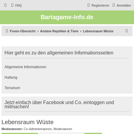
FAQ
Registrieren
Anmelden
Bartagame-Info.de
S
Foren-Übersicht
Andere Reptilien & Tiere
Lebensraum Wüste
u
c
Hier geht es zu den allgemeinen Informationsseiten
h
e
Allgemeine Informationen
Haltung
Terrarium
Jetzt einfach über Facebook und Co. einloggen und
mitmachen!
Lebensraum Wüste
Moderatoren:
Co-Administratoren
,
Moderatoren