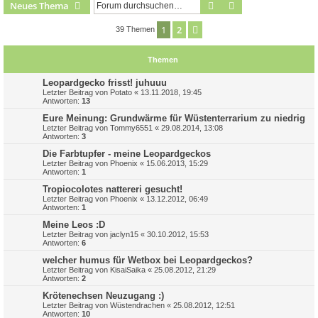
Suche
Erweiterte Suche
Neues Thema
1
2
Nächste
39 Themen
Themen
Leopardgecko frisst! juhuuu
Letzter Beitrag von
Potato
«
13.11.2018, 19:45
Antworten:
13
Eure Meinung: Grundwärme für Wüstenterrarium zu niedrig
Letzter Beitrag von
Tommy6551
«
29.08.2014, 13:08
Antworten:
3
Die Farbtupfer - meine Leopardgeckos
Letzter Beitrag von
Phoenix
«
15.06.2013, 15:29
Antworten:
1
Tropiocolotes nattereri gesucht!
Letzter Beitrag von
Phoenix
«
13.12.2012, 06:49
Antworten:
1
Meine Leos :D
Letzter Beitrag von
jaclyn15
«
30.10.2012, 15:53
Antworten:
6
welcher humus für Wetbox bei Leopardgeckos?
Letzter Beitrag von
KisaiSaika
«
25.08.2012, 21:29
Antworten:
2
Krötenechsen Neuzugang :)
Letzter Beitrag von
Wüstendrachen
«
25.08.2012, 12:51
Antworten:
10