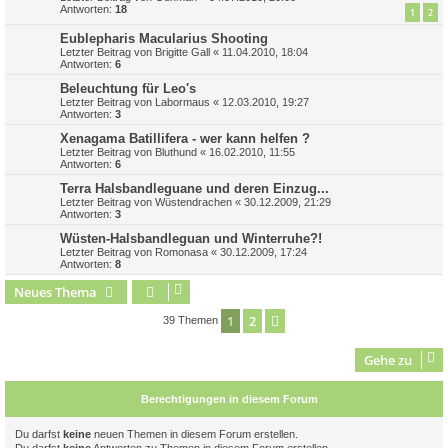
Antworten:
18
1
2
Eublepharis Macularius Shooting
Letzter Beitrag von
Brigitte Gall
«
11.04.2010, 18:04
Antworten:
6
Beleuchtung für Leo's
Letzter Beitrag von
Labormaus
«
12.03.2010, 19:27
Antworten:
3
Xenagama Batillifera - wer kann helfen ?
Letzter Beitrag von
Bluthund
«
16.02.2010, 11:55
Antworten:
6
Terra Halsbandleguane und deren Einzug...
Letzter Beitrag von
Wüstendrachen
«
30.12.2009, 21:29
Antworten:
3
Wüsten-Halsbandleguan und Winterruhe?!
Letzter Beitrag von
Romonasa
«
30.12.2009, 17:24
Antworten:
8
Neues Thema
1
2
Nächste
39 Themen
Gehe zu
Berechtigungen in diesem Forum
Du darfst
keine
neuen Themen in diesem Forum erstellen.