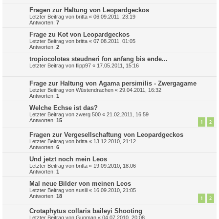
Fragen zur Haltung von Leopardgeckos
Letzter Beitrag von
britta
«
06.09.2011, 23:19
Antworten:
7
Frage zu Kot von Leopardgeckos
Letzter Beitrag von
britta
«
07.08.2011, 01:05
Antworten:
2
tropiocolotes steudneri fon anfang bis ende...
Letzter Beitrag von
flipp97
«
17.05.2011, 15:16
Frage zur Haltung von Agama persimilis - Zwergagame
Letzter Beitrag von
Wüstendrachen
«
29.04.2011, 16:32
Antworten:
1
Welche Echse ist das?
Letzter Beitrag von
zwerg 500
«
21.02.2011, 16:59
Antworten:
15
1
2
Fragen zur Vergesellschaftung von Leopardgeckos
Letzter Beitrag von
britta
«
13.12.2010, 21:12
Antworten:
6
Und jetzt noch mein Leos
Letzter Beitrag von
britta
«
19.09.2010, 18:06
Antworten:
1
Mal neue Bilder von meinen Leos
Letzter Beitrag von
susiii
«
16.09.2010, 21:05
Antworten:
18
1
2
Crotaphytus collaris baileyi Shooting
Letzter Beitrag von
Gunman
«
04.07.2010, 20:08