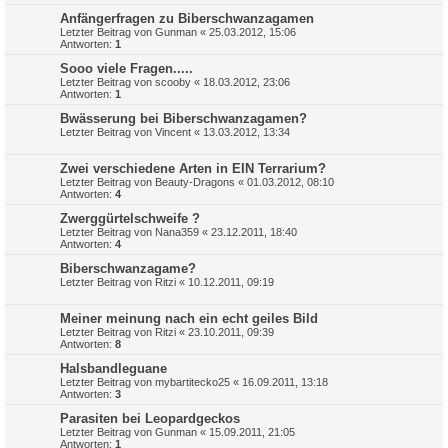
Anfängerfragen zu Biberschwanzagamen
Letzter Beitrag von
Gunman
«
25.03.2012, 15:06
Antworten:
1
Sooo viele Fragen.....
Letzter Beitrag von
scooby
«
18.03.2012, 23:06
Antworten:
1
Bwässerung bei Biberschwanzagamen?
Letzter Beitrag von
Vincent
«
13.03.2012, 13:34
Zwei verschiedene Arten in EIN Terrarium?
Letzter Beitrag von
Beauty-Dragons
«
01.03.2012, 08:10
Antworten:
4
Zwerggürtelschweife ?
Letzter Beitrag von
Nana359
«
23.12.2011, 18:40
Antworten:
4
Biberschwanzagame?
Letzter Beitrag von
Ritzi
«
10.12.2011, 09:19
Meiner meinung nach ein echt geiles Bild
Letzter Beitrag von
Ritzi
«
23.10.2011, 09:39
Antworten:
8
Halsbandleguane
Letzter Beitrag von
mybartitecko25
«
16.09.2011, 13:18
Antworten:
3
Parasiten bei Leopardgeckos
Letzter Beitrag von
Gunman
«
15.09.2011, 21:05
Antworten:
1