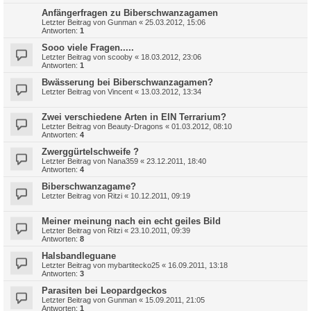
Anfängerfragen zu Biberschwanzagamen
Letzter Beitrag von
Gunman
«
25.03.2012, 15:06
Antworten:
1
Sooo viele Fragen.....
Letzter Beitrag von
scooby
«
18.03.2012, 23:06
Antworten:
1
Bwässerung bei Biberschwanzagamen?
Letzter Beitrag von
Vincent
«
13.03.2012, 13:34
Zwei verschiedene Arten in EIN Terrarium?
Letzter Beitrag von
Beauty-Dragons
«
01.03.2012, 08:10
Antworten:
4
Zwerggürtelschweife ?
Letzter Beitrag von
Nana359
«
23.12.2011, 18:40
Antworten:
4
Biberschwanzagame?
Letzter Beitrag von
Ritzi
«
10.12.2011, 09:19
Meiner meinung nach ein echt geiles Bild
Letzter Beitrag von
Ritzi
«
23.10.2011, 09:39
Antworten:
8
Halsbandleguane
Letzter Beitrag von
mybartitecko25
«
16.09.2011, 13:18
Antworten:
3
Parasiten bei Leopardgeckos
Letzter Beitrag von
Gunman
«
15.09.2011, 21:05
Antworten:
1