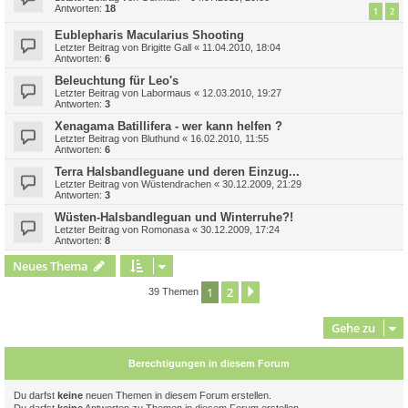
Antworten:
18
1
2
Eublepharis Macularius Shooting
Letzter Beitrag von
Brigitte Gall
«
11.04.2010, 18:04
Antworten:
6
Beleuchtung für Leo's
Letzter Beitrag von
Labormaus
«
12.03.2010, 19:27
Antworten:
3
Xenagama Batillifera - wer kann helfen ?
Letzter Beitrag von
Bluthund
«
16.02.2010, 11:55
Antworten:
6
Terra Halsbandleguane und deren Einzug...
Letzter Beitrag von
Wüstendrachen
«
30.12.2009, 21:29
Antworten:
3
Wüsten-Halsbandleguan und Winterruhe?!
Letzter Beitrag von
Romonasa
«
30.12.2009, 17:24
Antworten:
8
Neues Thema
1
2
Nächste
39 Themen
Gehe zu
Berechtigungen in diesem Forum
Du darfst
keine
neuen Themen in diesem Forum erstellen.