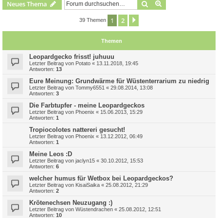
Suche
Erweiterte Suche
Neues Thema
1
2
Nächste
39 Themen
Themen
Leopardgecko frisst! juhuuu
Letzter Beitrag von
Potato
«
13.11.2018, 19:45
Antworten:
13
Eure Meinung: Grundwärme für Wüstenterrarium zu niedrig
Letzter Beitrag von
Tommy6551
«
29.08.2014, 13:08
Antworten:
3
Die Farbtupfer - meine Leopardgeckos
Letzter Beitrag von
Phoenix
«
15.06.2013, 15:29
Antworten:
1
Tropiocolotes nattereri gesucht!
Letzter Beitrag von
Phoenix
«
13.12.2012, 06:49
Antworten:
1
Meine Leos :D
Letzter Beitrag von
jaclyn15
«
30.10.2012, 15:53
Antworten:
6
welcher humus für Wetbox bei Leopardgeckos?
Letzter Beitrag von
KisaiSaika
«
25.08.2012, 21:29
Antworten:
2
Krötenechsen Neuzugang :)
Letzter Beitrag von
Wüstendrachen
«
25.08.2012, 12:51
Antworten:
10