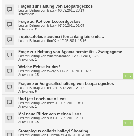
Fragen zur Haltung von Leopardgeckos
Letzter Beitrag von
britta
«
06.09.2011, 23:19
Antworten:
7
Frage zu Kot von Leopardgeckos
Letzter Beitrag von
britta
«
07.08.2011, 01:05
Antworten:
2
tropiocolotes steudneri fon anfang bis ende...
Letzter Beitrag von
flipp97
«
17.05.2011, 15:16
Frage zur Haltung von Agama persimilis - Zwergagame
Letzter Beitrag von
Wüstendrachen
«
29.04.2011, 16:32
Antworten:
1
Welche Echse ist das?
Letzter Beitrag von
zwerg 500
«
21.02.2011, 16:59
Antworten:
15
1
2
Fragen zur Vergesellschaftung von Leopardgeckos
Letzter Beitrag von
britta
«
13.12.2010, 21:12
Antworten:
6
Und jetzt noch mein Leos
Letzter Beitrag von
britta
«
19.09.2010, 18:06
Antworten:
1
Mal neue Bilder von meinen Leos
Letzter Beitrag von
susiii
«
16.09.2010, 21:05
Antworten:
18
1
2
Crotaphytus collaris baileyi Shooting
Letzter Beitrag von
Gunman
«
04.07.2010, 20:08