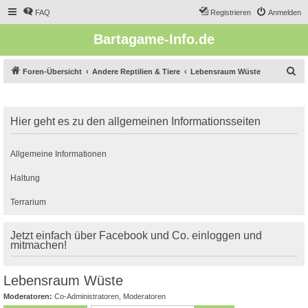
FAQ
Registrieren
Anmelden
Bartagame-Info.de
S
Foren-Übersicht
Andere Reptilien & Tiere
Lebensraum Wüste
u
c
Hier geht es zu den allgemeinen Informationsseiten
h
e
Allgemeine Informationen
Haltung
Terrarium
Jetzt einfach über Facebook und Co. einloggen und
mitmachen!
Lebensraum Wüste
Moderatoren:
Co-Administratoren
,
Moderatoren