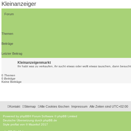
Kleinanzeiger
Forum
Themen
Beiträge
Letzter Beitrag
Kleinanzeigenmarkt
Ihr habt was zu verkaufen, ihr sucht etwas oder wollt etwas tauschen, dann besuch
0
Themen
0
Beiträge
Keine Beiträge
Kontakt
Sitemap
Alle Cookies löschen
Impressum
Alle Zeiten sind
UTC+02:00
Powered by
phpBB
® Forum Software © phpBB Limited
Deutsche Übersetzung durch
phpBB.de
Style
proflat
von ©
Mazeltof
2017