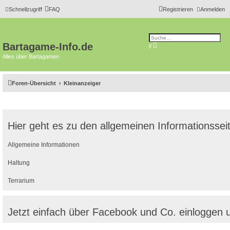
Schnellzugriff
FAQ
Registrieren
Anmelden
Bartagame-Info.de
E
S
r
u
w
Alles über Bartagamen
c
e
h
i
e
t
e
Foren-Übersicht
Kleinanzeiger
r
t
e
S
u
c
h
Hier geht es zu den allgemeinen Informationssei
e
Allgemeine Informationen
Haltung
Terrarium
Jetzt einfach über Facebook und Co. einloggen