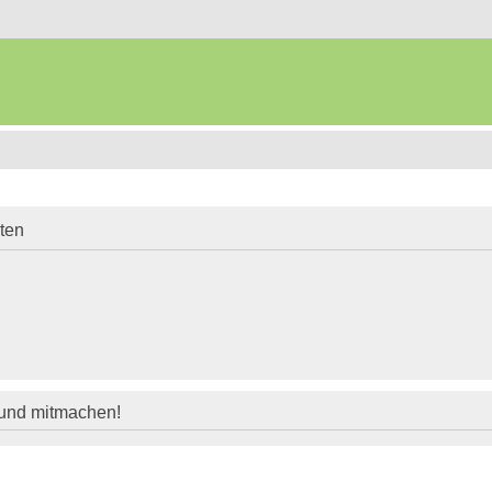
iten
 und mitmachen!