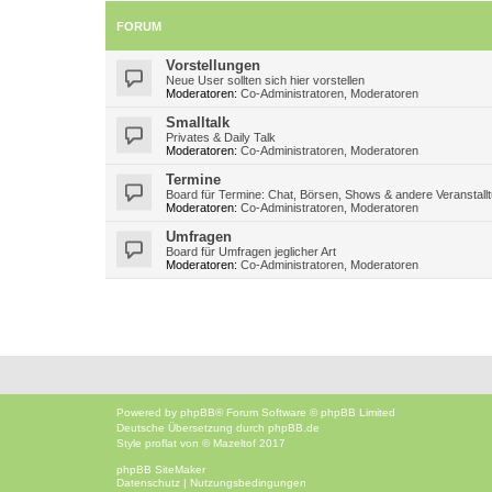
FORUM
Vorstellungen
Neue User sollten sich hier vorstellen
Moderatoren:
Co-Administratoren
,
Moderatoren
Smalltalk
Privates & Daily Talk
Moderatoren:
Co-Administratoren
,
Moderatoren
Termine
Board für Termine: Chat, Börsen, Shows & andere Veranstall
Moderatoren:
Co-Administratoren
,
Moderatoren
Umfragen
Board für Umfragen jeglicher Art
Moderatoren:
Co-Administratoren
,
Moderatoren
Powered by
phpBB
® Forum Software © phpBB Limited
Deutsche Übersetzung durch
phpBB.de
Style
proflat
von ©
Mazeltof
2017
phpBB SiteMaker
Datenschutz
|
Nutzungsbedingungen