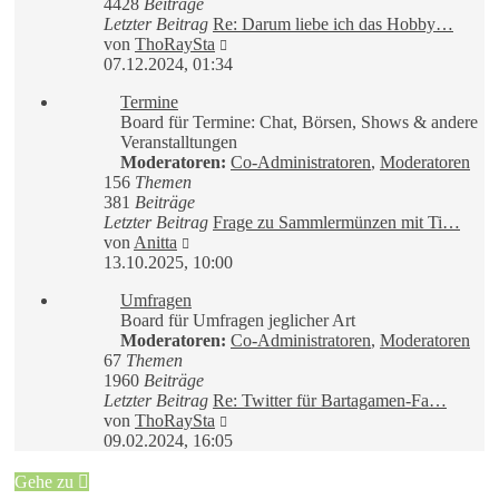
4428
Beiträge
Letzter Beitrag
Re: Darum liebe ich das Hobby…
Neuester
von
ThoRaySta
Beitrag
07.12.2024, 01:34
Termine
Board für Termine: Chat, Börsen, Shows & andere
Veranstalltungen
Moderatoren:
Co-Administratoren
,
Moderatoren
156
Themen
381
Beiträge
Letzter Beitrag
Frage zu Sammlermünzen mit Ti…
Neuester
von
Anitta
Beitrag
13.10.2025, 10:00
Umfragen
Board für Umfragen jeglicher Art
Moderatoren:
Co-Administratoren
,
Moderatoren
67
Themen
1960
Beiträge
Letzter Beitrag
Re: Twitter für Bartagamen-Fa…
Neuester
von
ThoRaySta
Beitrag
09.02.2024, 16:05
Gehe zu