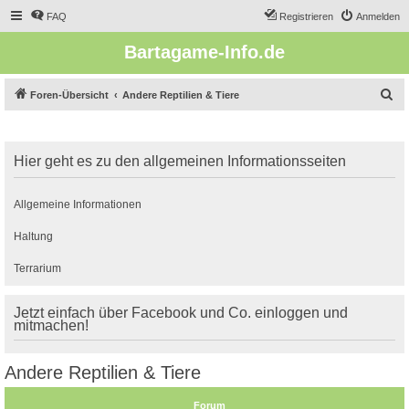
FAQ
Registrieren
Anmelden
Bartagame-Info.de
S
Foren-Übersicht
Andere Reptilien & Tiere
u
c
Hier geht es zu den allgemeinen Informationsseiten
h
e
Allgemeine Informationen
Haltung
Terrarium
Jetzt einfach über Facebook und Co. einloggen und
mitmachen!
Andere Reptilien & Tiere
Forum