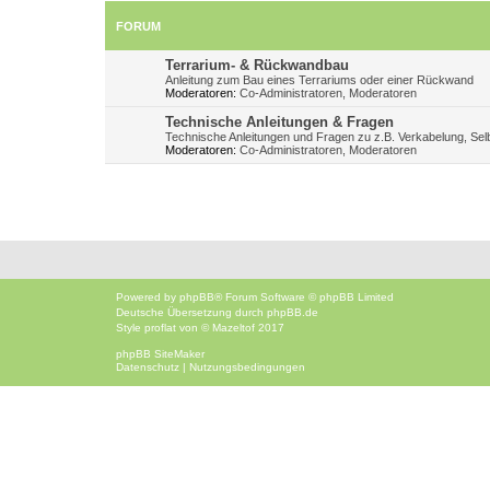
FORUM
Terrarium- & Rückwandbau
Anleitung zum Bau eines Terrariums oder einer Rückwand
Moderatoren:
Co-Administratoren
,
Moderatoren
Technische Anleitungen & Fragen
Technische Anleitungen und Fragen zu z.B. Verkabelung, Selb
Moderatoren:
Co-Administratoren
,
Moderatoren
Powered by
phpBB
® Forum Software © phpBB Limited
Deutsche Übersetzung durch
phpBB.de
Style
proflat
von ©
Mazeltof
2017
phpBB SiteMaker
Datenschutz
|
Nutzungsbedingungen