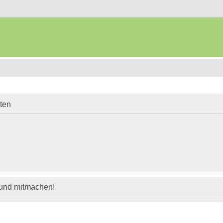
iten
 und mitmachen!