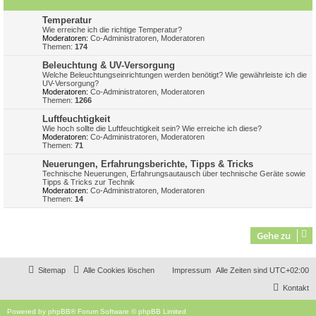
Temperatur
Wie erreiche ich die richtige Temperatur?
Moderatoren:
Co-Administratoren
,
Moderatoren
Themen:
174
Beleuchtung & UV-Versorgung
Welche Beleuchtungseinrichtungen werden benötigt? Wie gewährleiste ich die
UV-Versorgung?
Moderatoren:
Co-Administratoren
,
Moderatoren
Themen:
1266
Luftfeuchtigkeit
Wie hoch sollte die Luftfeuchtigkeit sein? Wie erreiche ich diese?
Moderatoren:
Co-Administratoren
,
Moderatoren
Themen:
71
Neuerungen, Erfahrungsberichte, Tipps & Tricks
Technische Neuerungen, Erfahrungsautausch über technische Geräte sowie
Tipps & Tricks zur Technik
Moderatoren:
Co-Administratoren
,
Moderatoren
Themen:
14
Gehe zu
Sitemap
Alle Cookies löschen
Impressum
Alle Zeiten sind
UTC+02:00
Kontakt
Powered by
phpBB
® Forum Software © phpBB Limited