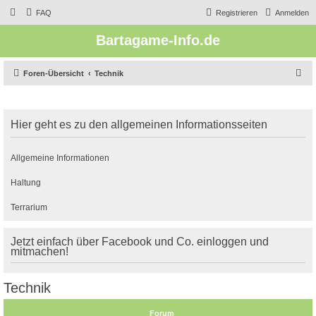
FAQ
Registrieren
Anmelden
Bartagame-Info.de
S
Foren-Übersicht
Technik
u
c
Hier geht es zu den allgemeinen Informationsseiten
h
e
Allgemeine Informationen
Haltung
Terrarium
Jetzt einfach über Facebook und Co. einloggen und
mitmachen!
Technik
Forum