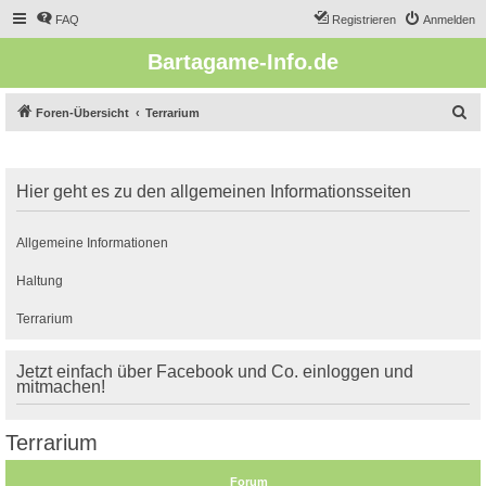
FAQ
Registrieren
Anmelden
Bartagame-Info.de
S
Foren-Übersicht
Terrarium
u
c
Hier geht es zu den allgemeinen Informationsseiten
h
e
Allgemeine Informationen
Haltung
Terrarium
Jetzt einfach über Facebook und Co. einloggen und
mitmachen!
Terrarium
Forum