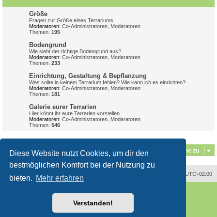
Größe
Fragen zur Größe eines Terrariums
Moderatoren:
Co-Administratoren
,
Moderatoren
Themen:
195
Bodengrund
Wie sieht der richtige Bodengrund aus?
Moderatoren:
Co-Administratoren
,
Moderatoren
Themen:
233
Einrichtung, Gestaltung & Bepflanzung
Was sollte in keinem Terrarium fehlen? Wie kann ich es einrichten?
Moderatoren:
Co-Administratoren
,
Moderatoren
Themen:
181
Galerie eurer Terrarien
Hier könnt ihr eure Terrarien vorstellen
Moderatoren:
Co-Administratoren
,
Moderatoren
Themen:
546
Gehe zu
Diese Website nutzt Cookies, um dir den
bestmöglichen Komfort bei der Nutzung zu
Alle Zeiten sind
UTC+02:00
bieten.
Mehr erfahren
Powered by
phpBB
® Forum Software © phpBB Limited
Deutsche Übersetzung durch
phpBB.de
Verstanden!
Style
proflat
von ©
Mazeltof
2017
phpBB SiteMaker