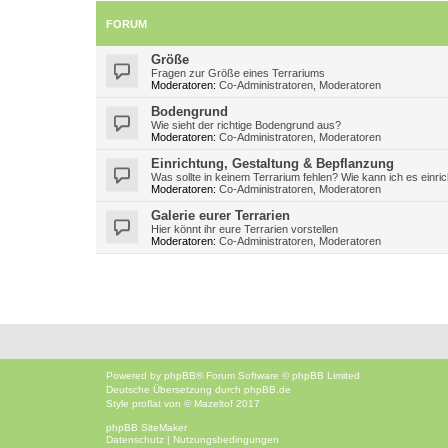
FORUM
Größe
Fragen zur Größe eines Terrariums
Moderatoren:
Co-Administratoren
,
Moderatoren
Bodengrund
Wie sieht der richtige Bodengrund aus?
Moderatoren:
Co-Administratoren
,
Moderatoren
Einrichtung, Gestaltung & Bepflanzung
Was sollte in keinem Terrarium fehlen? Wie kann ich es einri
Moderatoren:
Co-Administratoren
,
Moderatoren
Galerie eurer Terrarien
Hier könnt ihr eure Terrarien vorstellen
Moderatoren:
Co-Administratoren
,
Moderatoren
Powered by
phpBB
® Forum Software © phpBB Limited
Deutsche Übersetzung durch
phpBB.de
Style
proflat
von ©
Mazeltof
2017
phpBB SiteMaker
Datenschutz
|
Nutzungsbedingungen