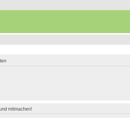
iten
 und mitmachen!