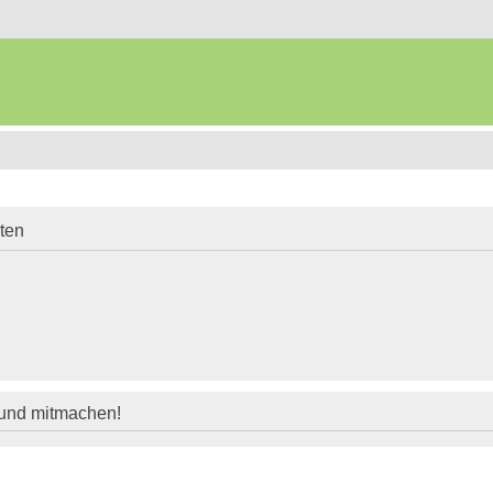
iten
 und mitmachen!