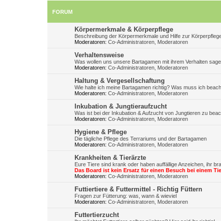
FORUM
Körpermerkmale & Körperpflege
Beschreibung der Körpermerkmale und Hilfe zur Körperpfleg
Moderatoren:
Co-Administratoren
,
Moderatoren
Verhaltensweise
Was wollen uns unsere Bartagamen mit ihrem Verhalten sag
Moderatoren:
Co-Administratoren
,
Moderatoren
Haltung & Vergesellschaftung
Wie halte ich meine Bartagamen richtig? Was muss ich beac
Moderatoren:
Co-Administratoren
,
Moderatoren
Inkubation & Jungtieraufzucht
Was ist bei der Inkubation & Aufzucht von Jungtieren zu bea
Moderatoren:
Co-Administratoren
,
Moderatoren
Hygiene & Pflege
Die tägliche Pflege des Terrariums und der Bartagamen
Moderatoren:
Co-Administratoren
,
Moderatoren
Krankheiten & Tierärzte
Eure Tiere sind krank oder haben auffällige Anzeichen, ihr br
Das Board ist kein Ersatz für einen Besuch bei einem Tie
Moderatoren:
Co-Administratoren
,
Moderatoren
Futtiertiere & Futtermittel - Richtig Füttern
Fragen zur Fütterung: was, wann & wieviel
Moderatoren:
Co-Administratoren
,
Moderatoren
Futtertierzucht