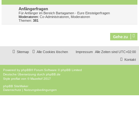
Anfängerfragen
Für Anfänger im Bereich Bartagamen - Eure Einsteigerfragen
Moderatoren:
Co-Administratoren
,
Moderatoren
Themen:
381
Gehe zu
Sitemap
Alle Cookies löschen
Impressum
Alle Zeiten sind
UTC+02:00
Kontakt
Powered by
phpBB
® Forum Software © phpBB Limited
Deutsche Übersetzung durch
phpBB.de
Style
proflat
von ©
Mazeltof
2017
phpBB SiteMaker
Datenschutz
|
Nutzungsbedingungen