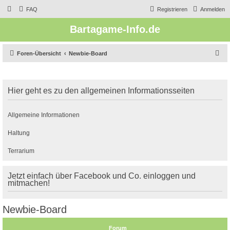
FAQ
Registrieren
Anmelden
Bartagame-Info.de
S
Foren-Übersicht
Newbie-Board
u
c
Hier geht es zu den allgemeinen Informationsseiten
h
e
Allgemeine Informationen
Haltung
Terrarium
Jetzt einfach über Facebook und Co. einloggen und
mitmachen!
Newbie-Board
Forum