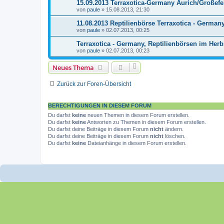
15.09.2013 Terraxotica-Germany Aurich/Großef
von
paule
»
15.08.2013, 21:30
11.08.2013 Reptilienbörse Terraxotica - Germa
von
paule
»
02.07.2013, 00:25
Terraxotica - Germany, Reptilienbörsen im Herb
von
paule
»
02.07.2013, 00:23
Neues Thema
Zurück zur Foren-Übersicht
BERECHTIGUNGEN IN DIESEM FORUM
Du darfst
keine
neuen Themen in diesem Forum erstellen.
Du darfst
keine
Antworten zu Themen in diesem Forum erstellen.
Du darfst deine Beiträge in diesem Forum
nicht
ändern.
Du darfst deine Beiträge in diesem Forum
nicht
löschen.
Du darfst
keine
Dateianhänge in diesem Forum erstellen.