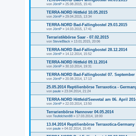
von
JörnP
»
25.08.2015, 15:41
TERRA-NORD Hittfeld 10.05.2015
von
JörnP
»
29.04.2015, 13:34
TERRA-NORD Bad-Fallingbostel 29.03.2015
von
JörnP
»
14.03.2015, 17:41
Terraristikbörse Saar - 07.02.2015
von
StevieBlack
»
13.01.2015, 20:06
TERRA-NORD Bad-Fallingbostel 28.12.2014
von
JörnP
»
14.12.2014, 15:52
TERRA-NORD Hittfeld 09.11.2014
von
JörnP
»
30.10.2014, 19:31
TERRA-NORD Bad-Fallingbostel 07. September
von
JörnP
»
20.08.2014, 17:13
25.05.2014 Reptilienbörse Terraxotica - Germa
von
paule
»
23.04.2014, 21:24
TERRA-NORD Hittfeld/Seevetal am 06. April 201
von
JörnP
»
22.03.2014, 13:50
Terrarienbörse Hannover 04.05.2014
von
Teufelchen88
»
17.03.2014, 18:00
13.04.2014 Reptilienbörse Terraxotica-German
von
paule
»
04.02.2014, 15:49