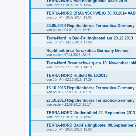
TERRA-NORD Bad-Fallingbostel 02.03.2014
von
JörnP
»
19.02.2014, 13:37
TERRA-NORD BRAUNSCHWEIG 30.03.2014 #A
von
JörnP
»
19.02.2014, 13:35
25.05.2014 Reptilienbörse Terraxotica-German
von
paule
»
04.02.2014, 15:47
Terra-Nord in Bad-Fallingbostel am 29.12.2013
von
JörnP
»
14.12.2013, 17:56
Reptilienbörse Terraxotica Germany Bremen
von
paule
»
07.11.2013, 22:43
Terra-Nord Braunschweig am 10. November inkl
von
JörnP
»
27.10.2013, 14:10
TERRA-NORD Hittfeld 06.10.2013
von
JörnP
»
02.10.2013, 17:39
13.10.2013 Reptilienbörse Terraxotica-Germany
von
paule
»
22.09.2013, 16:19
27.10.2013 Reptilienbörse Terraxotica-German
von
paule
»
22.09.2013, 16:17
TERRA-NORD Wolfenbüttel 22. September 2013
von
JörnP
»
29.08.2013, 18:52
TERRA-NORD Bad-Fallingbostel 08.September 
von
JörnP
»
29.08.2013, 18:50