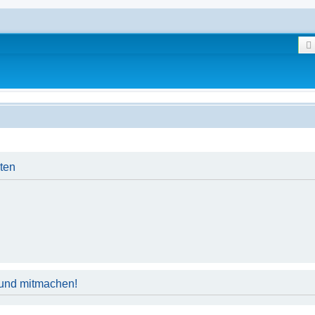
iten
 und mitmachen!