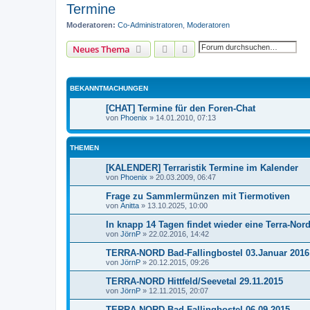
Termine
Moderatoren:
Co-Administratoren
,
Moderatoren
Suche
Erweiterte Suche
Neues Thema
BEKANNTMACHUNGEN
[CHAT] Termine für den Foren-Chat
von
Phoenix
»
14.01.2010, 07:13
THEMEN
[KALENDER] Terraristik Termine im Kalender
von
Phoenix
»
20.03.2009, 06:47
Frage zu Sammlermünzen mit Tiermotiven
von
Anitta
»
13.10.2025, 10:00
In knapp 14 Tagen findet wieder eine Terra-Nord
von
JörnP
»
22.02.2016, 14:42
TERRA-NORD Bad-Fallingbostel 03.Januar 2016
von
JörnP
»
20.12.2015, 09:26
TERRA-NORD Hittfeld/Seevetal 29.11.2015
von
JörnP
»
12.11.2015, 20:07
TERRA-NORD Bad-Fallingbostel 06.09.2015