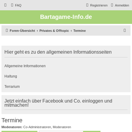
FAQ
Registrieren
Anmelden
Bartagame-Info.de
S
Foren-Übersicht
Privates & Offtopic
Termine
u
c
Hier geht es zu den allgemeinen Informationsseiten
h
e
Allgemeine Informationen
Haltung
Terrarium
Jetzt einfach über Facebook und Co. einloggen und
mitmachen!
Termine
Moderatoren:
Co-Administratoren
,
Moderatoren