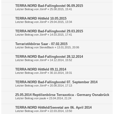
TERRA-NORD Bad-Fallingbostel 06.09.2015
Letzter Beitrag von
JörnP
«
25.08.2015, 15:41
TERRA-NORD Hittfeld 10.05.2015
Letzter Beitrag von
JörnP
«
29.04.2015, 13:34
TERRA-NORD Bad-Fallingbostel 29.03.2015
Letzter Beitrag von
JörnP
«
14.03.2015, 17:41
Terraristikbörse Saar - 07.02.2015
Letzter Beitrag von
StevieBlack
«
13.01.2015, 20:06
TERRA-NORD Bad-Fallingbostel 28.12.2014
Letzter Beitrag von
JörnP
«
14.12.2014, 15:52
TERRA-NORD Hittfeld 09.11.2014
Letzter Beitrag von
JörnP
«
30.10.2014, 19:31
TERRA-NORD Bad-Fallingbostel 07. September 2014
Letzter Beitrag von
JörnP
«
20.08.2014, 17:13
25.05.2014 Reptilienbörse Terraxotica - Germany Osnabrück
Letzter Beitrag von
paule
«
23.04.2014, 21:24
TERRA-NORD Hittfeld/Seevetal am 06. April 2014
Letzter Beitrag von
JörnP
«
22.03.2014, 13:50