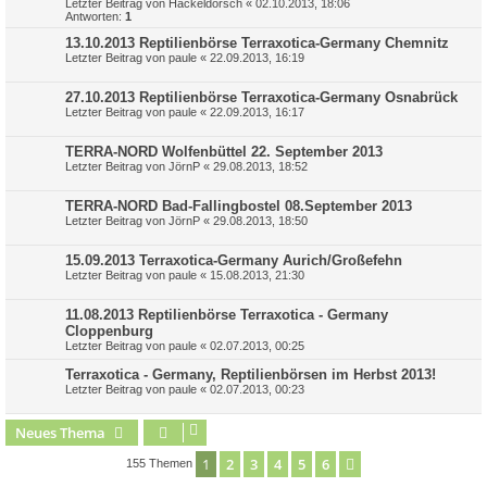
Letzter Beitrag von
Hackeldorsch
«
02.10.2013, 18:06
Antworten:
1
13.10.2013 Reptilienbörse Terraxotica-Germany Chemnitz
Letzter Beitrag von
paule
«
22.09.2013, 16:19
27.10.2013 Reptilienbörse Terraxotica-Germany Osnabrück
Letzter Beitrag von
paule
«
22.09.2013, 16:17
TERRA-NORD Wolfenbüttel 22. September 2013
Letzter Beitrag von
JörnP
«
29.08.2013, 18:52
TERRA-NORD Bad-Fallingbostel 08.September 2013
Letzter Beitrag von
JörnP
«
29.08.2013, 18:50
15.09.2013 Terraxotica-Germany Aurich/Großefehn
Letzter Beitrag von
paule
«
15.08.2013, 21:30
11.08.2013 Reptilienbörse Terraxotica - Germany
Cloppenburg
Letzter Beitrag von
paule
«
02.07.2013, 00:25
Terraxotica - Germany, Reptilienbörsen im Herbst 2013!
Letzter Beitrag von
paule
«
02.07.2013, 00:23
Neues Thema
1
2
3
4
5
6
Nächste
155 Themen