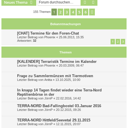
Suche
Erweiterte Suche
Neues Thema
1
2
3
4
5
6
Nächste
155 Themen
Bekanntmachungen
[CHAT] Termine für den Foren-Chat
Letzter Beitrag von
Phoenix
«
25.06.2013, 15:35
Antworten:
32
1
2
3
Themen
[KALENDER] Terraristik Termine im Kalender
Letzter Beitrag von
Phoenix
«
20.03.2009, 06:47
Frage zu Sammlermünzen mit Tiermotiven
Letzter Beitrag von
Anitta
«
13.10.2025, 10:00
In knapp 14 Tagen findet wieder eine Terra-Nord
Reptilienbörse in der
Letzter Beitrag von
JörnP
«
22.02.2016, 14:42
TERRA-NORD Bad-Fallingbostel 03.Januar 2016
Letzter Beitrag von
JörnP
«
20.12.2015, 09:26
TERRA-NORD Hittfeld/Seevetal 29.11.2015
Letzter Beitrag von
JörnP
«
12.11.2015, 20:07