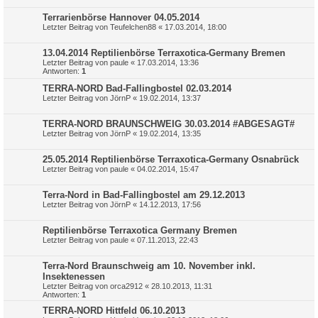
Terrarienbörse Hannover 04.05.2014
Letzter Beitrag von
Teufelchen88
«
17.03.2014, 18:00
13.04.2014 Reptilienbörse Terraxotica-Germany Bremen
Letzter Beitrag von
paule
«
17.03.2014, 13:36
Antworten:
1
TERRA-NORD Bad-Fallingbostel 02.03.2014
Letzter Beitrag von
JörnP
«
19.02.2014, 13:37
TERRA-NORD BRAUNSCHWEIG 30.03.2014 #ABGESAGT#
Letzter Beitrag von
JörnP
«
19.02.2014, 13:35
25.05.2014 Reptilienbörse Terraxotica-Germany Osnabrück
Letzter Beitrag von
paule
«
04.02.2014, 15:47
Terra-Nord in Bad-Fallingbostel am 29.12.2013
Letzter Beitrag von
JörnP
«
14.12.2013, 17:56
Reptilienbörse Terraxotica Germany Bremen
Letzter Beitrag von
paule
«
07.11.2013, 22:43
Terra-Nord Braunschweig am 10. November inkl.
Insektenessen
Letzter Beitrag von
orca2912
«
28.10.2013, 11:31
Antworten:
1
TERRA-NORD Hittfeld 06.10.2013