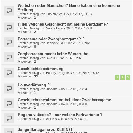
Weibchen oder Männchen? Beine haben eine komische
Stellung...
Letzter Beitrag von
ThoRaySta
«
22.07.2017, 01:13
Antworten:
1
Hilfe! Welches Geschlecht hat meine Bartagame?
Letzter Beitrag von
Sarina Lara
«
20.03.2017, 12:08
Antworten:
2
Bartagame oder Zwergbartagame? ?
Letzter Beitrag von
Jenny275
«
18.02.2017, 13:02
Antworten:
8
Zergbartagam macht keine Winterruhe
Letzter Beitrag von
.exe
«
16.02.2016, 07:47
Antworten:
2
Geschlechtsbestimmung
Letzter Beitrag von
Beauty-Dragons
«
07.02.2016, 15:18
Antworten:
33
1
2
3
Hautverfärbung ?!
Letzter Beitrag von
Xineobe
«
05.12.2015, 23:54
Antworten:
1
Geschlechtsbestimmung bei einer Zwegbartagame
Letzter Beitrag von
Xineobe
«
04.10.2015, 03:00
Antworten:
1
Pogona vitticebs? - nur welche Farbvariante ?
Letzter Beitrag von
wolf100
«
19.09.2015, 00:24
Junge Bartagame zu KLEIN?!