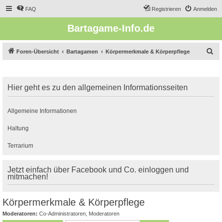
FAQ
Registrieren
Anmelden
Bartagame-Info.de
S
Foren-Übersicht
Bartagamen
Körpermerkmale & Körperpflege
u
c
Hier geht es zu den allgemeinen Informationsseiten
h
e
Allgemeine Informationen
Haltung
Terrarium
Jetzt einfach über Facebook und Co. einloggen und
mitmachen!
Körpermerkmale & Körperpflege
Moderatoren:
Co-Administratoren
,
Moderatoren