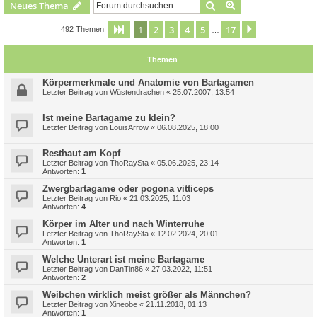
Suche
Erweiterte Suche
Neues Thema
1
2
3
4
5
17
Seite
1
von
17
Nächste
492 Themen
…
Themen
Körpermerkmale und Anatomie von Bartagamen
Letzter Beitrag von
Wüstendrachen
«
25.07.2007, 13:54
Ist meine Bartagame zu klein?
Letzter Beitrag von
LouisArrow
«
06.08.2025, 18:00
Resthaut am Kopf
Letzter Beitrag von
ThoRaySta
«
05.06.2025, 23:14
Antworten:
1
Zwergbartagame oder pogona vitticeps
Letzter Beitrag von
Rio
«
21.03.2025, 11:03
Antworten:
4
Körper im Alter und nach Winterruhe
Letzter Beitrag von
ThoRaySta
«
12.02.2024, 20:01
Antworten:
1
Welche Unterart ist meine Bartagame
Letzter Beitrag von
DanTin86
«
27.03.2022, 11:51
Antworten:
2
Weibchen wirklich meist größer als Männchen?
Letzter Beitrag von
Xineobe
«
21.11.2018, 01:13
Antworten:
1