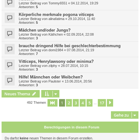
Letzter Beitrag von
Tommy6551
«
04.12.2014, 19:29
Antworten:
5
Körperliche merkmale pogona viticeps
Letzter Beitrag von
alinafatima
«
29.10.2014, 11:40
Antworten:
5
Mädchen und/oder Jungs?
Letzter Beitrag von
Käthchen
«
02.09.2014, 22:08
Antworten:
3
brauche dringend Hilfe bei geschlechterbestimmung
Letzter Beitrag von
domi1984
«
07.08.2014, 21:19
Antworten:
7
Vitticeps, Henrylawsony oder minima?
Letzter Beitrag von
zilphy
«
28.07.2014, 10:15
Antworten:
3
Hilfe! Männchen oder Weibchen?
Letzter Beitrag von
Paulster
«
13.06.2014, 20:56
Antworten:
3
Neues Thema
1
2
3
4
5
17
Seite
1
von
17
Nächste
492 Themen
…
Gehe zu
Berechtigungen in diesem Forum
Du darfst
keine
neuen Themen in diesem Forum erstellen.