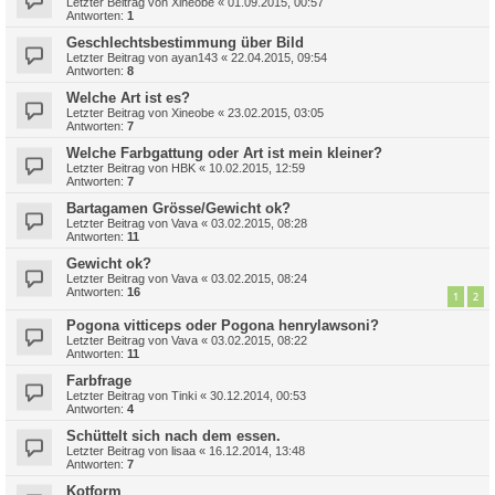
Letzter Beitrag von
Xineobe
«
01.09.2015, 00:57
Antworten:
1
Geschlechtsbestimmung über Bild
Letzter Beitrag von
ayan143
«
22.04.2015, 09:54
Antworten:
8
Welche Art ist es?
Letzter Beitrag von
Xineobe
«
23.02.2015, 03:05
Antworten:
7
Welche Farbgattung oder Art ist mein kleiner?
Letzter Beitrag von
HBK
«
10.02.2015, 12:59
Antworten:
7
Bartagamen Grösse/Gewicht ok?
Letzter Beitrag von
Vava
«
03.02.2015, 08:28
Antworten:
11
Gewicht ok?
Letzter Beitrag von
Vava
«
03.02.2015, 08:24
Antworten:
16
1
2
Pogona vitticeps oder Pogona henrylawsoni?
Letzter Beitrag von
Vava
«
03.02.2015, 08:22
Antworten:
11
Farbfrage
Letzter Beitrag von
Tinki
«
30.12.2014, 00:53
Antworten:
4
Schüttelt sich nach dem essen.
Letzter Beitrag von
lisaa
«
16.12.2014, 13:48
Antworten:
7
Kotform