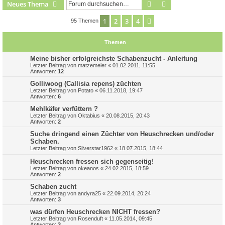
Suche
Erweiterte Suche
Neues Thema
1
2
3
4
Nächste
95 Themen
Themen
Meine bisher erfolgreichste Schabenzucht - Anleitung
Letzter Beitrag von
matzemeier
«
01.02.2011, 11:55
Antworten:
12
Golliwoog (Callisia repens) züchten
Letzter Beitrag von
Potato
«
06.11.2018, 19:47
Antworten:
6
Mehlkäfer verfüttern ?
Letzter Beitrag von
Oktabius
«
20.08.2015, 20:43
Antworten:
2
Suche dringend einen Züchter von Heuschrecken und/oder
Schaben.
Letzter Beitrag von
Silverstar1962
«
18.07.2015, 18:44
Heuschrecken fressen sich gegenseitig!
Letzter Beitrag von
okeanos
«
24.02.2015, 18:59
Antworten:
2
Schaben zucht
Letzter Beitrag von
andyra25
«
22.09.2014, 20:24
Antworten:
3
was dürfen Heuschrecken NICHT fressen?
Letzter Beitrag von
Rosenduft
«
11.05.2014, 09:45
Antworten:
3