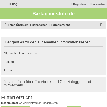
FAQ
Registrieren
Anmelden
Bartagame-Info.de
S
Foren-Übersicht
Bartagamen
Futtertierzucht
u
c
Hier geht es zu den allgemeinen Informationsseiten
h
e
Allgemeine Informationen
Haltung
Terrarium
Jetzt einfach über Facebook und Co. einloggen und
mitmachen!
Futtertierzucht
Moderatoren:
Co-Administratoren
,
Moderatoren