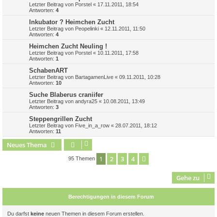
Letzter Beitrag von
Porstel
«
17.11.2011, 18:54
Antworten:
4
Inkubator ? Heimchen Zucht
Letzter Beitrag von
Peopelinki
«
12.11.2011, 11:50
Antworten:
4
Heimchen Zucht Neuling !
Letzter Beitrag von
Porstel
«
10.11.2011, 17:58
Antworten:
1
SchabenART
Letzter Beitrag von
BartagamenLive
«
09.11.2011, 10:28
Antworten:
10
Suche Blaberus craniifer
Letzter Beitrag von
andyra25
«
10.08.2011, 13:49
Antworten:
3
Steppengrillen Zucht
Letzter Beitrag von
Five_in_a_row
«
28.07.2011, 18:12
Antworten:
11
Neues Thema
1
2
3
4
Nächste
95 Themen
Gehe zu
Berechtigungen in diesem Forum
Du darfst
keine
neuen Themen in diesem Forum erstellen.