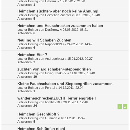
Letzter Beitrag von
Hilzerak
«
15.11.2012, 21:28
Antworten:
1
Heimchen züchten- aber noch keine Ahnung!
Letzter Beitrag von
Heimchen Züchter
«
08.10.2012, 19:48
Antworten:
5
Heimchen und Heuschrecken zusammen halten
Letzter Beitrag von
DerScrew
«
08.06.2012, 08:21
Antworten:
6
Neuling will Schaben Züchten
Letzter Beitrag von
Raphael1998
«
24.02.2012, 14:42
Antworten:
6
Heimchen Eier ?
Letzter Beitrag von
Andruschkaa
«
15.01.2012, 20:27
Antworten:
3
züchten von arg.schaben+steppengrillen
Letzter Beitrag von
tuning-freak-77
«
11.01.2012, 10:40
Antworten:
10
Kleine Fauchschaben und Steppengrillen zusammen
Letzter Beitrag von
Porstel
«
14.12.2011, 22:04
Antworten:
1
wanderheuchreckenZUCHT Terrariengröße !
Letzter Beitrag von
bomb1210
«
20.11.2011, 12:46
Antworten:
24
1
2
Heimchen Geschlüpft ?
Letzter Beitrag von
Gunman
«
18.11.2011, 15:47
Antworten:
5
Heimchen Schlüpfen nicht