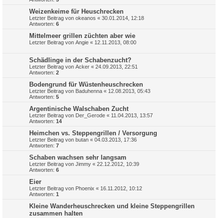
Weizenkeime für Heuschrecken
Letzter Beitrag von
okeanos
«
30.01.2014, 12:18
Antworten:
6
Mittelmeer grillen züchten aber wie
Letzter Beitrag von
Angie
«
12.11.2013, 08:00
Schädlinge in der Schabenzucht?
Letzter Beitrag von
Acker
«
24.09.2013, 22:51
Antworten:
2
Bodengrund für Wüstenheuschrecken
Letzter Beitrag von
Baduhenna
«
12.08.2013, 05:43
Antworten:
5
Argentinische Walschaben Zucht
Letzter Beitrag von
Der_Gerode
«
11.04.2013, 13:57
Antworten:
14
Heimchen vs. Steppengrillen / Versorgung
Letzter Beitrag von
butan
«
04.03.2013, 17:36
Antworten:
7
Schaben wachsen sehr langsam
Letzter Beitrag von
Jimmy
«
22.12.2012, 10:39
Antworten:
6
Eier
Letzter Beitrag von
Phoenix
«
16.11.2012, 10:12
Antworten:
1
Kleine Wanderheuschrecken und kleine Steppengrillen
zusammen halten