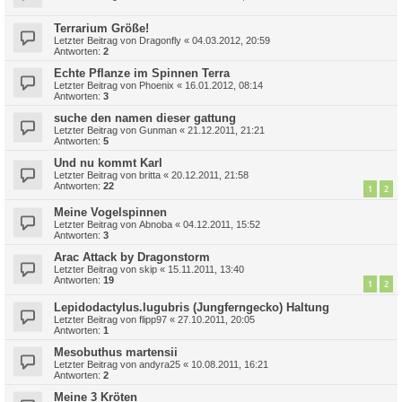
Terrarium Größe!
Letzter Beitrag von
Dragonfly
«
04.03.2012, 20:59
Antworten:
2
Echte Pflanze im Spinnen Terra
Letzter Beitrag von
Phoenix
«
16.01.2012, 08:14
Antworten:
3
suche den namen dieser gattung
Letzter Beitrag von
Gunman
«
21.12.2011, 21:21
Antworten:
5
Und nu kommt Karl
Letzter Beitrag von
britta
«
20.12.2011, 21:58
Antworten:
22
1
2
Meine Vogelspinnen
Letzter Beitrag von
Abnoba
«
04.12.2011, 15:52
Antworten:
3
Arac Attack by Dragonstorm
Letzter Beitrag von
skip
«
15.11.2011, 13:40
Antworten:
19
1
2
Lepidodactylus.lugubris (Jungferngecko) Haltung
Letzter Beitrag von
flipp97
«
27.10.2011, 20:05
Antworten:
1
Mesobuthus martensii
Letzter Beitrag von
andyra25
«
10.08.2011, 16:21
Antworten:
2
Meine 3 Kröten