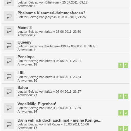
Letzter Beitrag von
Billiekrum
«
25.07.2011, 09:12
Antworten:
5
Phelsuma Klemmeri-Haltungsfragen?
Letzter Beitrag von
jaclyn15
«
28.06.2011, 21:26
Meine 3
Letzter Beitrag von
britta
«
26.06.2011, 21:50
Antworten:
2
Queeny
Letzter Beitrag von
bartagame1998
«
06.06.2011, 16:16
Antworten:
4
Penelope
Letzter Beitrag von
britta
«
03.05.2011, 23:21
Antworten:
15
1
2
Lilli
Letzter Beitrag von
britta
«
08.04.2011, 23:34
Antworten:
10
Balou
Letzter Beitrag von
britta
«
08.04.2011, 23:27
Antworten:
27
1
2
Vogelkäfig Eigenbau!
Letzter Beitrag von
Bimo
«
13.03.2011, 17:39
Antworten:
24
1
2
Dann will ich doch auch mal - meine Könige...
Letzter Beitrag von
Hell Racer
«
13.03.2011, 16:06
Antworten:
17
1
2