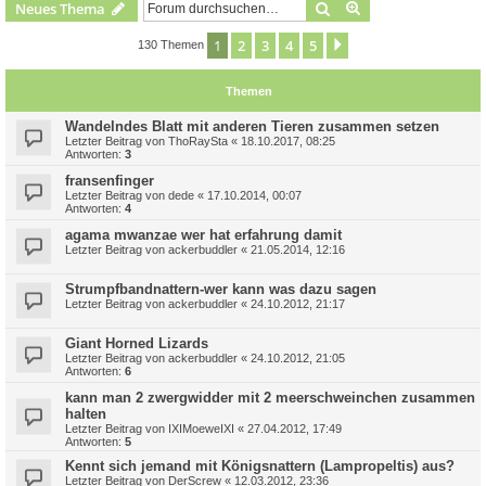
Suche
Erweiterte Suche
Neues Thema
1
2
3
4
5
Nächste
130 Themen
Themen
Wandelndes Blatt mit anderen Tieren zusammen setzen
Letzter Beitrag von
ThoRaySta
«
18.10.2017, 08:25
Antworten:
3
fransenfinger
Letzter Beitrag von
dede
«
17.10.2014, 00:07
Antworten:
4
agama mwanzae wer hat erfahrung damit
Letzter Beitrag von
ackerbuddler
«
21.05.2014, 12:16
Strumpfbandnattern-wer kann was dazu sagen
Letzter Beitrag von
ackerbuddler
«
24.10.2012, 21:17
Giant Horned Lizards
Letzter Beitrag von
ackerbuddler
«
24.10.2012, 21:05
Antworten:
6
kann man 2 zwergwidder mit 2 meerschweinchen zusammen
halten
Letzter Beitrag von
IXIMoeweIXI
«
27.04.2012, 17:49
Antworten:
5
Kennt sich jemand mit Königsnattern (Lampropeltis) aus?
Letzter Beitrag von
DerScrew
«
12.03.2012, 23:36