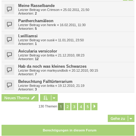
Meine Rasselbande
Letzter Beitrag von
Crimson
«
25.02.2011, 21:50
Antworten:
2
Pantherchamäleon
Letzter Beitrag von
henrik
«
16.02.2011, 11:30
Antworten:
5
l.williamsi
Letzter Beitrag von
susiii
«
11.01.2011, 23:50
Antworten:
1
Avicularia versicolor
Letzter Beitrag von
britta
«
21.12.2010, 08:23
Antworten:
12
Hab da noch was kleines Schwarzes
Letzter Beitrag von
marleyundbob
«
20.12.2010, 00:15
Antworten:
7
Beleuchtung Falltürterrarium
Letzter Beitrag von
britta
«
19.12.2010, 21:19
Antworten:
3
Neues Thema
1
2
3
4
5
Nächste
130 Themen
Gehe zu
Berechtigungen in diesem Forum