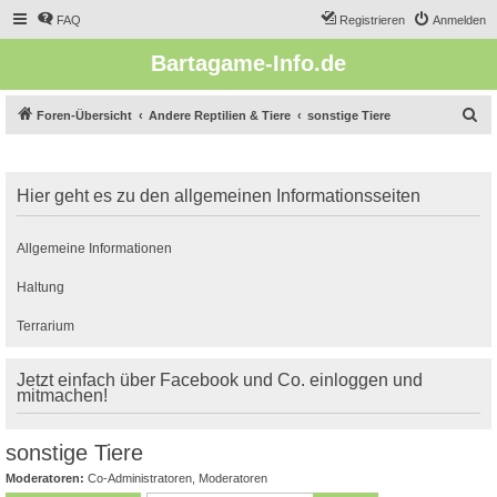
FAQ
Registrieren
Anmelden
Bartagame-Info.de
S
Foren-Übersicht
Andere Reptilien & Tiere
sonstige Tiere
u
c
Hier geht es zu den allgemeinen Informationsseiten
h
e
Allgemeine Informationen
Haltung
Terrarium
Jetzt einfach über Facebook und Co. einloggen und
mitmachen!
sonstige Tiere
Moderatoren:
Co-Administratoren
,
Moderatoren