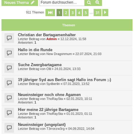
Suche
Erweiterte Suche
Neues Thema
1
2
3
4
5
31
Seite
1
von
31
Nächste
911 Themen
…
Themen
Christian der Bartagamenhalter
Letzter Beitrag von
Admin
«
12.12.2024, 11:58
Antworten:
1
Hallo in die Runde
Letzter Beitrag von
New Dragonmum
«
22.07.2024, 21:03
Suche Zwergbartagame
Letzter Beitrag von
Olli
«
24.01.2024, 13:33
19 jähriger Syd aus Berlin sagt Hallo ins Forum ;-)
Letzter Beitrag von
Sydberlin
«
07.01.2023, 13:52
Neueinsteiger noch ohne Agamen
Letzter Beitrag von
ThoRaySta
«
02.01.2023, 10:11
Antworten:
1
Hier meine 22 jährige Bartagame
Letzter Beitrag von
ThoRaySta
«
01.01.2023, 01:11
Antworten:
1
Neueinsteiger (ungeplant)
Letzter Beitrag von
T3rrorzw3rg
«
04.09.2022, 14:04