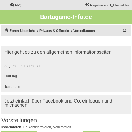
FAQ
Registrieren
Anmelden
Bartagame-Info.de
S
Foren-Übersicht
Privates & Offtopic
Vorstellungen
u
c
Hier geht es zu den allgemeinen Informationsseiten
h
e
Allgemeine Informationen
Haltung
Terrarium
Jetzt einfach über Facebook und Co. einloggen und
mitmachen!
Vorstellungen
Moderatoren:
Co-Administratoren
,
Moderatoren