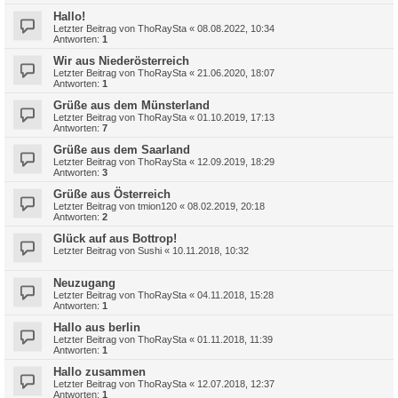
Hallo!
Letzter Beitrag von
ThoRaySta
«
08.08.2022, 10:34
Antworten:
1
Wir aus Niederösterreich
Letzter Beitrag von
ThoRaySta
«
21.06.2020, 18:07
Antworten:
1
Grüße aus dem Münsterland
Letzter Beitrag von
ThoRaySta
«
01.10.2019, 17:13
Antworten:
7
Grüße aus dem Saarland
Letzter Beitrag von
ThoRaySta
«
12.09.2019, 18:29
Antworten:
3
Grüße aus Österreich
Letzter Beitrag von
tmion120
«
08.02.2019, 20:18
Antworten:
2
Glück auf aus Bottrop!
Letzter Beitrag von
Sushi
«
10.11.2018, 10:32
Neuzugang
Letzter Beitrag von
ThoRaySta
«
04.11.2018, 15:28
Antworten:
1
Hallo aus berlin
Letzter Beitrag von
ThoRaySta
«
01.11.2018, 11:39
Antworten:
1
Hallo zusammen
Letzter Beitrag von
ThoRaySta
«
12.07.2018, 12:37
Antworten:
1