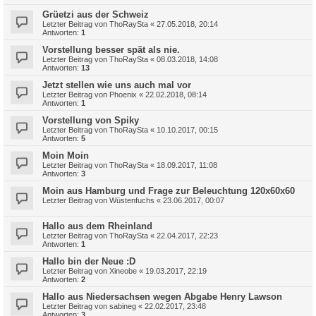
Grüetzi aus der Schweiz
Letzter Beitrag von
ThoRaySta
«
27.05.2018, 20:14
Antworten:
1
Vorstellung besser spät als nie.
Letzter Beitrag von
ThoRaySta
«
08.03.2018, 14:08
Antworten:
13
Jetzt stellen wie uns auch mal vor
Letzter Beitrag von
Phoenix
«
22.02.2018, 08:14
Antworten:
1
Vorstellung von Spiky
Letzter Beitrag von
ThoRaySta
«
10.10.2017, 00:15
Antworten:
5
Moin Moin
Letzter Beitrag von
ThoRaySta
«
18.09.2017, 11:08
Antworten:
3
Moin aus Hamburg und Frage zur Beleuchtung 120x60x60
Letzter Beitrag von
Wüstenfuchs
«
23.06.2017, 00:07
Hallo aus dem Rheinland
Letzter Beitrag von
ThoRaySta
«
22.04.2017, 22:23
Antworten:
1
Hallo bin der Neue :D
Letzter Beitrag von
Xineobe
«
19.03.2017, 22:19
Antworten:
2
Hallo aus Niedersachsen wegen Abgabe Henry Lawson
Letzter Beitrag von
sabineg
«
22.02.2017, 23:48
Antworten:
3