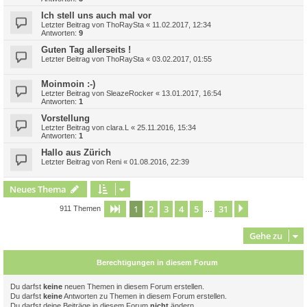
Ich stell uns auch mal vor
Letzter Beitrag von
ThoRaySta
«
11.02.2017, 12:34
Antworten:
9
Guten Tag allerseits !
Letzter Beitrag von
ThoRaySta
«
03.02.2017, 01:55
Moinmoin :-)
Letzter Beitrag von
SleazeRocker
«
13.01.2017, 16:54
Antworten:
1
Vorstellung
Letzter Beitrag von
clara.L
«
25.11.2016, 15:34
Antworten:
1
Hallo aus Zürich
Letzter Beitrag von
Reni
«
01.08.2016, 22:39
Neues Thema
1
2
3
4
5
31
Seite
1
von
31
Nächste
911 Themen
…
Gehe zu
Berechtigungen in diesem Forum
Du darfst
keine
neuen Themen in diesem Forum erstellen.
Du darfst
keine
Antworten zu Themen in diesem Forum erstellen.
Du darfst deine Beiträge in diesem Forum
nicht
ändern.