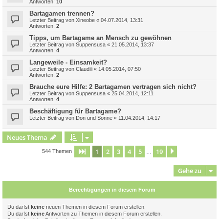
Antworten:
10
Bartagamen trennen?
Letzter Beitrag von
Xineobe
«
04.07.2014, 13:31
Antworten:
2
Tipps, um Bartagame an Mensch zu gewöhnen
Letzter Beitrag von
Suppensusa
«
21.05.2014, 13:37
Antworten:
4
Langeweile - Einsamkeit?
Letzter Beitrag von
Claudili
«
14.05.2014, 07:50
Antworten:
2
Brauche eure Hilfe: 2 Bartagamen vertragen sich nicht?
Letzter Beitrag von
Suppensusa
«
25.04.2014, 12:11
Antworten:
4
Beschäftigung für Bartagame?
Letzter Beitrag von
Don und Sonne
«
11.04.2014, 14:17
Neues Thema
1
2
3
4
5
19
Seite
1
von
19
Nächste
544 Themen
…
Gehe zu
Berechtigungen in diesem Forum
Du darfst
keine
neuen Themen in diesem Forum erstellen.
Du darfst
keine
Antworten zu Themen in diesem Forum erstellen.