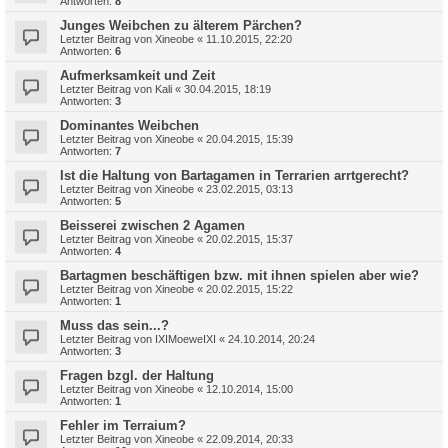
Antworten:
8
Junges Weibchen zu älterem Pärchen?
Letzter Beitrag von
Xineobe
«
11.10.2015, 22:20
Antworten:
6
Aufmerksamkeit und Zeit
Letzter Beitrag von
Kali
«
30.04.2015, 18:19
Antworten:
3
Dominantes Weibchen
Letzter Beitrag von
Xineobe
«
20.04.2015, 15:39
Antworten:
7
Ist die Haltung von Bartagamen in Terrarien arrtgerecht?
Letzter Beitrag von
Xineobe
«
23.02.2015, 03:13
Antworten:
5
Beisserei zwischen 2 Agamen
Letzter Beitrag von
Xineobe
«
20.02.2015, 15:37
Antworten:
4
Bartagmen beschäftigen bzw. mit ihnen spielen aber wie?
Letzter Beitrag von
Xineobe
«
20.02.2015, 15:22
Antworten:
1
Muss das sein...?
Letzter Beitrag von
IXIMoeweIXI
«
24.10.2014, 20:24
Antworten:
3
Fragen bzgl. der Haltung
Letzter Beitrag von
Xineobe
«
12.10.2014, 15:00
Antworten:
1
Fehler im Terraium?
Letzter Beitrag von
Xineobe
«
22.09.2014, 20:33