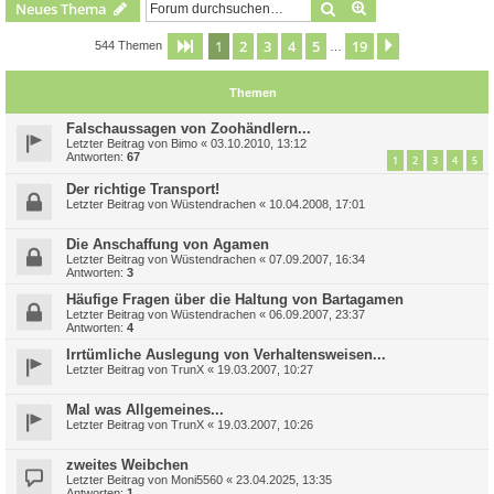
Suche
Erweiterte Suche
Neues Thema
1
2
3
4
5
19
Seite
1
von
19
Nächste
544 Themen
…
Themen
Falschaussagen von Zoohändlern...
Letzter Beitrag von
Bimo
«
03.10.2010, 13:12
Antworten:
67
1
2
3
4
5
Der richtige Transport!
Letzter Beitrag von
Wüstendrachen
«
10.04.2008, 17:01
Die Anschaffung von Agamen
Letzter Beitrag von
Wüstendrachen
«
07.09.2007, 16:34
Antworten:
3
Häufige Fragen über die Haltung von Bartagamen
Letzter Beitrag von
Wüstendrachen
«
06.09.2007, 23:37
Antworten:
4
Irrtümliche Auslegung von Verhaltensweisen...
Letzter Beitrag von
TrunX
«
19.03.2007, 10:27
Mal was Allgemeines...
Letzter Beitrag von
TrunX
«
19.03.2007, 10:26
zweites Weibchen
Letzter Beitrag von
Moni5560
«
23.04.2025, 13:35
Antworten:
1