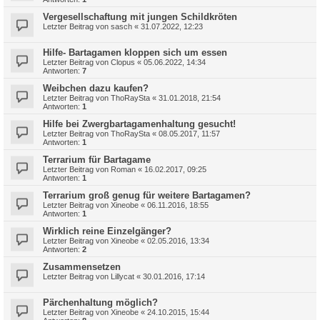
Vergesellschaftung mit jungen Schildkröten
Letzter Beitrag von
sasch
«
31.07.2022, 12:23
Hilfe- Bartagamen kloppen sich um essen
Letzter Beitrag von
Clopus
«
05.06.2022, 14:34
Antworten:
7
Weibchen dazu kaufen?
Letzter Beitrag von
ThoRaySta
«
31.01.2018, 21:54
Antworten:
1
Hilfe bei Zwergbartagamenhaltung gesucht!
Letzter Beitrag von
ThoRaySta
«
08.05.2017, 11:57
Antworten:
1
Terrarium für Bartagame
Letzter Beitrag von
Roman
«
16.02.2017, 09:25
Antworten:
1
Terrarium groß genug für weitere Bartagamen?
Letzter Beitrag von
Xineobe
«
06.11.2016, 18:55
Antworten:
1
Wirklich reine Einzelgänger?
Letzter Beitrag von
Xineobe
«
02.05.2016, 13:34
Antworten:
2
Zusammensetzen
Letzter Beitrag von
Lillycat
«
30.01.2016, 17:14
Pärchenhaltung möglich?
Letzter Beitrag von
Xineobe
«
24.10.2015, 15:44