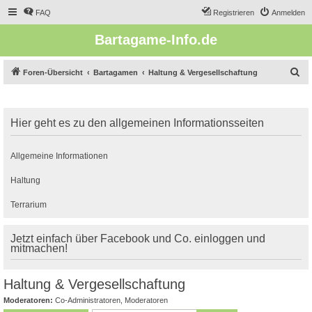
FAQ
Registrieren
Anmelden
Bartagame-Info.de
S
Foren-Übersicht
Bartagamen
Haltung & Vergesellschaftung
u
c
Hier geht es zu den allgemeinen Informationsseiten
h
e
Allgemeine Informationen
Haltung
Terrarium
Jetzt einfach über Facebook und Co. einloggen und
mitmachen!
Haltung & Vergesellschaftung
Moderatoren:
Co-Administratoren
,
Moderatoren