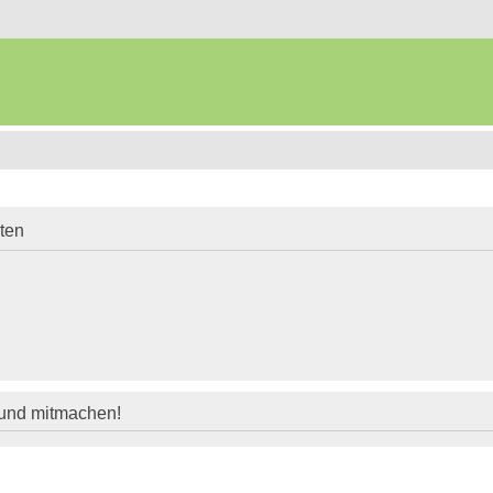
iten
 und mitmachen!