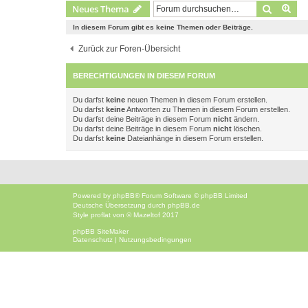
Suche
Erw
Neues Thema
In diesem Forum gibt es keine Themen oder Beiträge.
Zurück zur Foren-Übersicht
BERECHTIGUNGEN IN DIESEM FORUM
Du darfst
keine
neuen Themen in diesem Forum erstellen.
Du darfst
keine
Antworten zu Themen in diesem Forum erstellen.
Du darfst deine Beiträge in diesem Forum
nicht
ändern.
Du darfst deine Beiträge in diesem Forum
nicht
löschen.
Du darfst
keine
Dateianhänge in diesem Forum erstellen.
Powered by
phpBB
® Forum Software © phpBB Limited
Deutsche Übersetzung durch
phpBB.de
Style
proflat
von ©
Mazeltof
2017
phpBB SiteMaker
Datenschutz
|
Nutzungsbedingungen