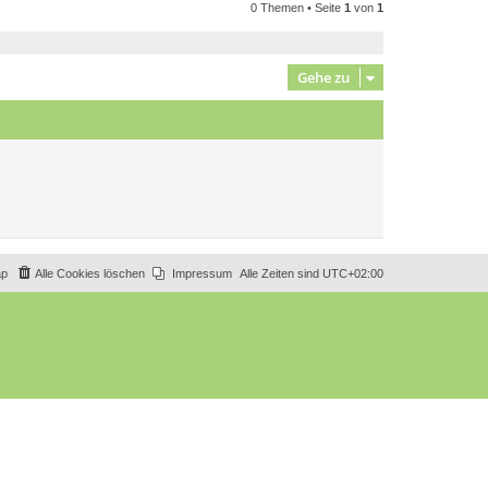
0 Themen • Seite
1
von
1
Gehe zu
ap
Alle Cookies löschen
Impressum
Alle Zeiten sind
UTC+02:00