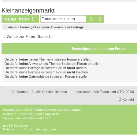
Kleinanzeigenmarkt
Suche
Erweiterte Suche
Neues Thema
In diesem Forum gibt es keine Themen oder Beiträge.
Zurück zur Foren-Übersicht
Berechtigungen in diesem Forum
Du darfst
keine
neuen Themen in diesem Forum erstellen.
Du darfst
keine
Antworten zu Themen in diesem Forum erstellen.
Du darfst deine Beiträge in diesem Forum
nicht
ändern.
Du darfst deine Beiträge in diesem Forum
nicht
löschen.
Du darfst
keine
Dateianhänge in diesem Forum erstellen.
Sitemap
Alle Cookies löschen
Impressum
Alle Zeiten sind
UTC+02:00
Kontakt
Powered by
phpBB
® Forum Software © phpBB Limited
Deutsche Übersetzung durch
phpBB.de
Style
proflat
von ©
Mazeltof
2017
phpBB SiteMaker
Datenschutz
|
Nutzungsbedingungen