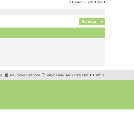
0 Themen • Seite
1
von
1
Gehe zu
ap
Alle Cookies löschen
Impressum
Alle Zeiten sind
UTC+02:00