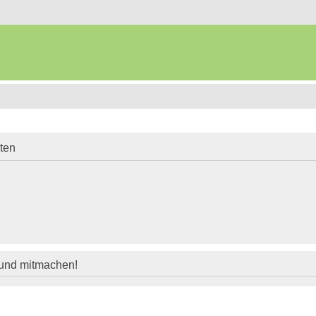
iten
 und mitmachen!