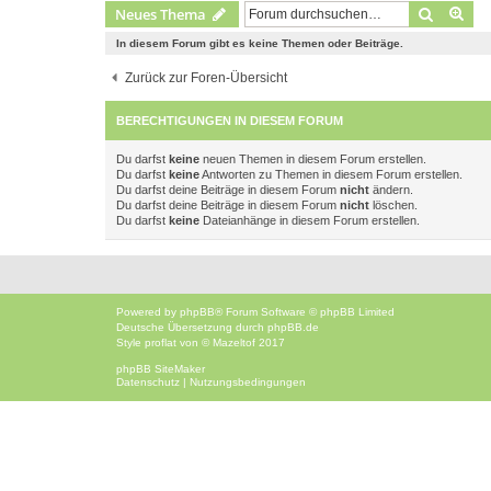
Suche
Erw
Neues Thema
In diesem Forum gibt es keine Themen oder Beiträge.
Zurück zur Foren-Übersicht
BERECHTIGUNGEN IN DIESEM FORUM
Du darfst
keine
neuen Themen in diesem Forum erstellen.
Du darfst
keine
Antworten zu Themen in diesem Forum erstellen.
Du darfst deine Beiträge in diesem Forum
nicht
ändern.
Du darfst deine Beiträge in diesem Forum
nicht
löschen.
Du darfst
keine
Dateianhänge in diesem Forum erstellen.
Powered by
phpBB
® Forum Software © phpBB Limited
Deutsche Übersetzung durch
phpBB.de
Style
proflat
von ©
Mazeltof
2017
phpBB SiteMaker
Datenschutz
|
Nutzungsbedingungen