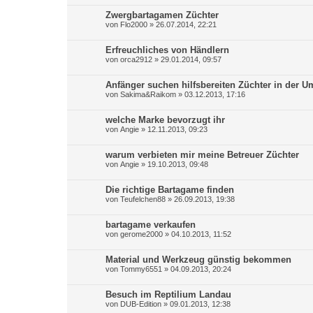
Zwergbartagamen Züchter
von
Flo2000
»
26.07.2014, 22:21
Erfreuchliches von Händlern
von
orca2912
»
29.01.2014, 09:57
Anfänger suchen hilfsbereiten Züchter in der 
von
Sakima&Raikom
»
03.12.2013, 17:16
welche Marke bevorzugt ihr
von
Angie
»
12.11.2013, 09:23
warum verbieten mir meine Betreuer Züchter
von
Angie
»
19.10.2013, 09:48
Die richtige Bartagame finden
von
Teufelchen88
»
26.09.2013, 19:38
bartagame verkaufen
von
gerome2000
»
04.10.2013, 11:52
Material und Werkzeug günstig bekommen
von
Tommy6551
»
04.09.2013, 20:24
Besuch im Reptilium Landau
von
DUB-Edition
»
09.01.2013, 12:38