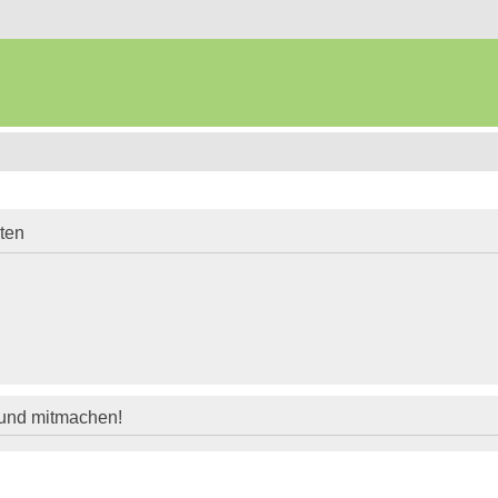
iten
 und mitmachen!