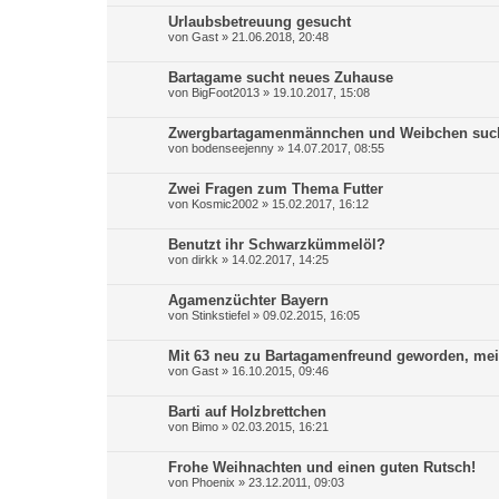
Urlaubsbetreuung gesucht
von
Gast
»
21.06.2018, 20:48
Bartagame sucht neues Zuhause
von
BigFoot2013
»
19.10.2017, 15:08
Zwergbartagamenmännchen und Weibchen such
von
bodenseejenny
»
14.07.2017, 08:55
Zwei Fragen zum Thema Futter
von
Kosmic2002
»
15.02.2017, 16:12
Benutzt ihr Schwarzkümmelöl?
von
dirkk
»
14.02.2017, 14:25
Agamenzüchter Bayern
von
Stinkstiefel
»
09.02.2015, 16:05
Mit 63 neu zu Bartagamenfreund geworden, mein
von
Gast
»
16.10.2015, 09:46
Barti auf Holzbrettchen
von
Bimo
»
02.03.2015, 16:21
Frohe Weihnachten und einen guten Rutsch!
von
Phoenix
»
23.12.2011, 09:03