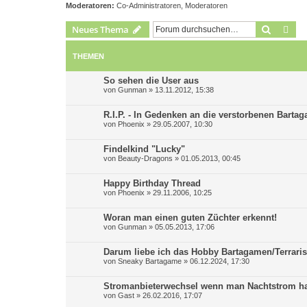
Moderatoren:
Co-Administratoren
,
Moderatoren
Suche
Erw
Neues Thema
THEMEN
So sehen die User aus
von
Gunman
»
13.11.2012, 15:38
R.I.P. - In Gedenken an die verstorbenen Barta
von
Phoenix
»
29.05.2007, 10:30
Findelkind "Lucky"
von
Beauty-Dragons
»
01.05.2013, 00:45
Happy Birthday Thread
von
Phoenix
»
29.11.2006, 10:25
Woran man einen guten Züchter erkennt!
von
Gunman
»
05.05.2013, 17:06
Darum liebe ich das Hobby Bartagamen/Terraris
von
Sneaky Bartagame
»
06.12.2024, 17:30
Stromanbieterwechsel wenn man Nachtstrom h
von
Gast
»
26.02.2016, 17:07