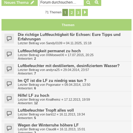
Suche
Erweiterte Suche
Neues Thema
1
2
3
Nächste
71 Themen
Themen
Die richtige Luftfeuchtigkeit für Echsen: Eure Tipps und
Erfahrungen
Letzter Beitrag von
Sandy0109
«
04.11.2025, 15:18
Luftfeuchtigkeit permanet zu hoch
Letzter Beitrag von
IXIMoeweIXI
«
17.07.2015, 20:25
Antworten:
2
Luftbefeuchter mit destiliertem, desinfiziertem Wasser?
Letzter Beitrag von
andyra25
«
29.04.2014, 23:57
Antworten:
7
Im QT ist die LF zu niedrig was tun ?
Letzter Beitrag von
Pogonator
«
09.04.2014, 13:50
Antworten:
6
Hilfe! LF zu hoch
Letzter Beitrag von
Knallheinz
«
17.12.2013, 19:59
Antworten:
12
Luftbefeuchter Tropft alles voll
Letzter Beitrag von
barti12
«
16.11.2013, 19:34
Antworten:
5
Wegen der Winterruhe höhere LF
Letzter Beitrag von
Claudili
«
16.11.2013, 15:01
Antworten:
2