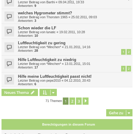
Letzter Beitrag von
Barthi
«
09.04.2011, 19:33
Antworten:
9
welches Hygrometer stimmt?
Letzter Beitrag von
Thorsten 1965
«
25.02.2011, 09:03
Antworten:
3
Schon wieder die LF
Letzter Beitrag von
lunatic
«
19.02.2011, 10:28
Antworten:
10
Luftfeuchtigkeit zu gering
Letzter Beitrag von
*Minchen*
«
21.01.2011, 14:16
Antworten:
28
1
2
Hilfe Luftfeuchtigkeit zu niedrig
Letzter Beitrag von
*Minchen*
«
13.01.2011, 15:01
Antworten:
17
1
2
Hilfe meine Luftfeuchtigkeit passt nicht!
Letzter Beitrag von
pepe2010
«
04.12.2010, 20:43
Antworten:
6
Neues Thema
1
2
3
Nächste
71 Themen
Gehe zu
Berechtigungen in diesem Forum