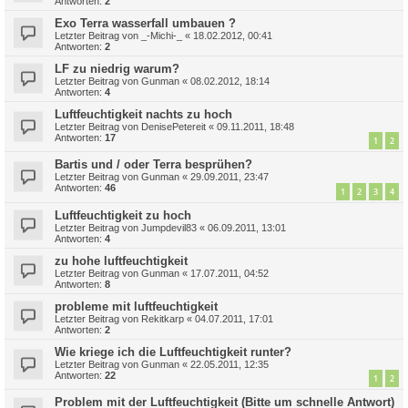
Antworten:
2
Exo Terra wasserfall umbauen ?
Letzter Beitrag von
_-Michi-_
«
18.02.2012, 00:41
Antworten:
2
LF zu niedrig warum?
Letzter Beitrag von
Gunman
«
08.02.2012, 18:14
Antworten:
4
Luftfeuchtigkeit nachts zu hoch
Letzter Beitrag von
DenisePetereit
«
09.11.2011, 18:48
Antworten:
17
1
2
Bartis und / oder Terra besprühen?
Letzter Beitrag von
Gunman
«
29.09.2011, 23:47
Antworten:
46
1
2
3
4
Luftfeuchtigkeit zu hoch
Letzter Beitrag von
Jumpdevil83
«
06.09.2011, 13:01
Antworten:
4
zu hohe luftfeuchtigkeit
Letzter Beitrag von
Gunman
«
17.07.2011, 04:52
Antworten:
8
probleme mit luftfeuchtigkeit
Letzter Beitrag von
Rekitkarp
«
04.07.2011, 17:01
Antworten:
2
Wie kriege ich die Luftfeuchtigkeit runter?
Letzter Beitrag von
Gunman
«
22.05.2011, 12:35
Antworten:
22
1
2
Problem mit der Luftfeuchtigkeit (Bitte um schnelle Antwort)