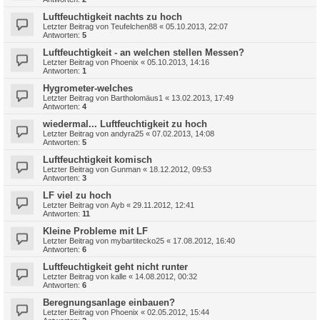
Luftfeuchtigkeit nachts zu hoch
Letzter Beitrag von
Teufelchen88
«
05.10.2013, 22:07
Antworten:
5
Luftfeuchtigkeit - an welchen stellen Messen?
Letzter Beitrag von
Phoenix
«
05.10.2013, 14:16
Antworten:
1
Hygrometer-welches
Letzter Beitrag von
Bartholomäus1
«
13.02.2013, 17:49
Antworten:
4
wiedermal... Luftfeuchtigkeit zu hoch
Letzter Beitrag von
andyra25
«
07.02.2013, 14:08
Antworten:
5
Luftfeuchtigkeit komisch
Letzter Beitrag von
Gunman
«
18.12.2012, 09:53
Antworten:
3
LF viel zu hoch
Letzter Beitrag von
Ayb
«
29.11.2012, 12:41
Antworten:
11
Kleine Probleme mit LF
Letzter Beitrag von
mybartitecko25
«
17.08.2012, 16:40
Antworten:
6
Luftfeuchtigkeit geht nicht runter
Letzter Beitrag von
kalle
«
14.08.2012, 00:32
Antworten:
6
Beregnungsanlage einbauen?
Letzter Beitrag von
Phoenix
«
02.05.2012, 15:44