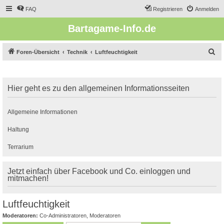
FAQ
Registrieren
Anmelden
Bartagame-Info.de
S
Foren-Übersicht
Technik
Luftfeuchtigkeit
u
c
Hier geht es zu den allgemeinen Informationsseiten
h
e
Allgemeine Informationen
Haltung
Terrarium
Jetzt einfach über Facebook und Co. einloggen und
mitmachen!
Luftfeuchtigkeit
Moderatoren:
Co-Administratoren
,
Moderatoren