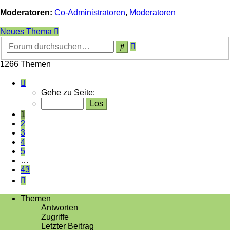
Moderatoren:
Co-Administratoren
,
Moderatoren
Neues Thema
Erweiterte
Suche
Suche
1266 Themen
Seite
1
Gehe zu Seite:
von
43
1
2
3
4
5
…
43
Nächste
Themen
Antworten
Zugriffe
Letzter Beitrag