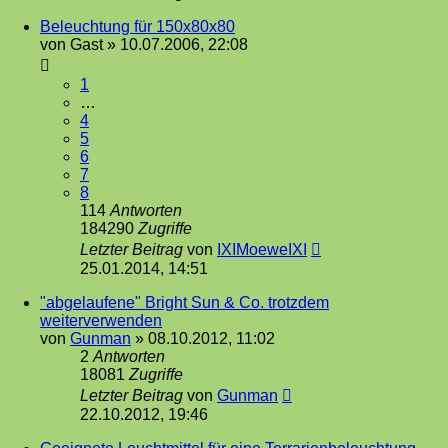
Beleuchtung für 150x80x80
von
Gast
»
10.07.2006, 22:08
1
…
4
5
6
7
8
114
Antworten
184290
Zugriffe
Letzter Beitrag
von
IXIMoeweIXI
25.01.2014, 14:51
"abgelaufene" Bright Sun & Co. trotzdem
weiterverwenden
von
Gunman
»
08.10.2012, 11:02
2
Antworten
18081
Zugriffe
Letzter Beitrag
von
Gunman
22.10.2012, 19:46