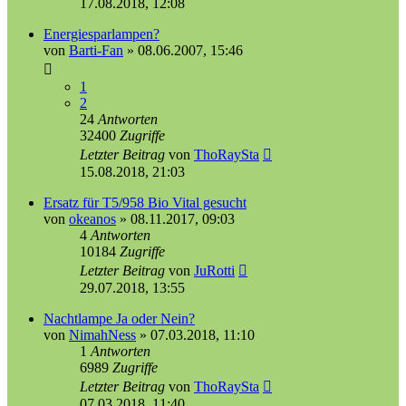
17.08.2018, 12:08
Energiesparlampen?
von
Barti-Fan
»
08.06.2007, 15:46
1
2
24
Antworten
32400
Zugriffe
Letzter Beitrag
von
ThoRaySta
15.08.2018, 21:03
Ersatz für T5/958 Bio Vital gesucht
von
okeanos
»
08.11.2017, 09:03
4
Antworten
10184
Zugriffe
Letzter Beitrag
von
JuRotti
29.07.2018, 13:55
Nachtlampe Ja oder Nein?
von
NimahNess
»
07.03.2018, 11:10
1
Antworten
6989
Zugriffe
Letzter Beitrag
von
ThoRaySta
07.03.2018, 11:40