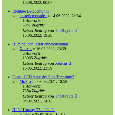
16.08.2022, 00:07
Richtige Beleuchtung?
von
misterlemonade_
»
14.06.2022, 21:34
1
Antworten
5341
Zugriffe
Letzter Beitrag
von
ThoRaySta
15.06.2022, 19:20
Hilfe bei der Terrarienbeleuchtung
von
Xeterus
»
16.05.2022, 23:39
0
Antworten
13965
Zugriffe
Letzter Beitrag
von
Xeterus
16.05.2022, 23:39
Fluval LED Aquasky für's Terrarium?
von
Mr.Frost
»
03.04.2021, 18:58
1
Antworten
7354
Zugriffe
Letzter Beitrag
von
ThoRaySta
04.04.2021, 14:13
Hilfe! Umzug T5 defekt?!
von
STylus
»
05.05.2020, 12:10