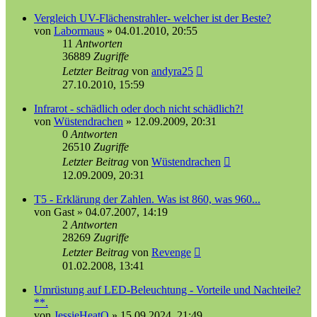
Vergleich UV-Flächenstrahler- welcher ist der Beste?
von
Labormaus
»
04.01.2010, 20:55
11
Antworten
36889
Zugriffe
Letzter Beitrag
von
andyra25
27.10.2010, 15:59
Infrarot - schädlich oder doch nicht schädlich?!
von
Wüstendrachen
»
12.09.2009, 20:31
0
Antworten
26510
Zugriffe
Letzter Beitrag
von
Wüstendrachen
12.09.2009, 20:31
T5 - Erklärung der Zahlen. Was ist 860, was 960...
von
Gast
»
04.07.2007, 14:19
2
Antworten
28269
Zugriffe
Letzter Beitrag
von
Revenge
01.02.2008, 13:41
Umrüstung auf LED-Beleuchtung - Vorteile und Nachteile?
**.
von
JessieHeatO
»
15.09.2024, 21:49