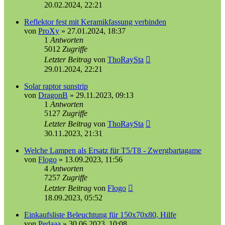
20.02.2024, 22:21
Reflektor fest mit Keramikfassung verbinden
von
ProXy
»
27.01.2024, 18:37
1
Antworten
5012
Zugriffe
Letzter Beitrag
von
ThoRaySta
29.01.2024, 22:21
Solar raptor sunstrip
von
DragonB
»
29.11.2023, 09:13
1
Antworten
5127
Zugriffe
Letzter Beitrag
von
ThoRaySta
30.11.2023, 21:31
Welche Lampen als Ersatz für T5/T8 - Zwergbartagame
von
Flogo
»
13.09.2023, 11:56
4
Antworten
7257
Zugriffe
Letzter Beitrag
von
Flogo
18.09.2023, 05:52
Einkaufsliste Beleuchtung für 150x70x80, Hilfe
von
Pedaaa
»
30.06.2023, 10:08