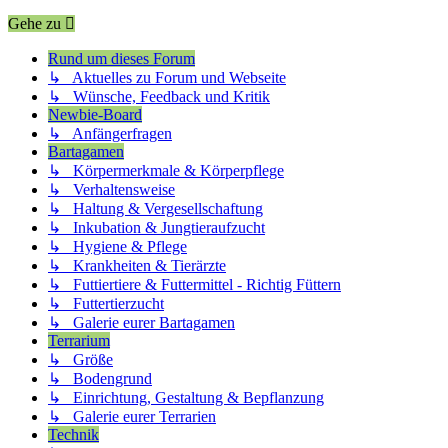
Gehe zu
Rund um dieses Forum
↳ Aktuelles zu Forum und Webseite
↳ Wünsche, Feedback und Kritik
Newbie-Board
↳ Anfängerfragen
Bartagamen
↳ Körpermerkmale & Körperpflege
↳ Verhaltensweise
↳ Haltung & Vergesellschaftung
↳ Inkubation & Jungtieraufzucht
↳ Hygiene & Pflege
↳ Krankheiten & Tierärzte
↳ Futtiertiere & Futtermittel - Richtig Füttern
↳ Futtertierzucht
↳ Galerie eurer Bartagamen
Terrarium
↳ Größe
↳ Bodengrund
↳ Einrichtung, Gestaltung & Bepflanzung
↳ Galerie eurer Terrarien
Technik