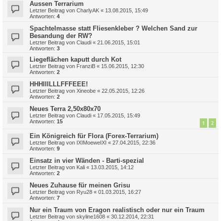
Aussen Terrarium
Letzter Beitrag von
CharlyAK
«
13.08.2015, 15:49
Antworten:
4
Spachtelmasse statt Fliesenkleber ? Welchen Sand zur
Besandung der RW?
Letzter Beitrag von
Claudi
«
21.06.2015, 15:01
Antworten:
3
Liegeflächen kaputt durch Kot
Letzter Beitrag von
FranziB
«
15.06.2015, 12:30
Antworten:
2
HHHIIILLLFFFEEE!
Letzter Beitrag von
Xineobe
«
22.05.2015, 12:26
Antworten:
2
Neues Terra 2,50x80x70
Letzter Beitrag von
Claudi
«
17.05.2015, 15:49
Antworten:
15
1
2
Ein Königreich für Flora (Forex-Terrarium)
Letzter Beitrag von
IXIMoeweIXI
«
27.04.2015, 22:36
Antworten:
9
Einsatz in vier Wänden - Barti-spezial
Letzter Beitrag von
Kali
«
13.03.2015, 14:12
Antworten:
2
Neues Zuhause für meinen Grisu
Letzter Beitrag von
Ryu28
«
01.03.2015, 16:27
Antworten:
7
Nur ein Traum von Eragon realistisch oder nur ein Traum
Letzter Beitrag von
skyline1608
«
30.12.2014, 22:31