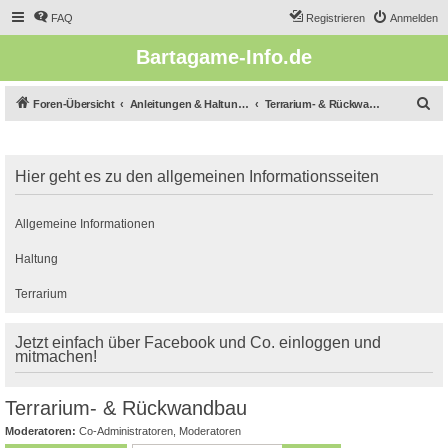
FAQ
Registrieren
Anmelden
Bartagame-Info.de
S
Foren-Übersicht
Anleitungen & Haltungsberichte
Terrarium- & Rückwandbau
u
c
Hier geht es zu den allgemeinen Informationsseiten
h
e
Allgemeine Informationen
Haltung
Terrarium
Jetzt einfach über Facebook und Co. einloggen und
mitmachen!
Terrarium- & Rückwandbau
Moderatoren:
Co-Administratoren
,
Moderatoren