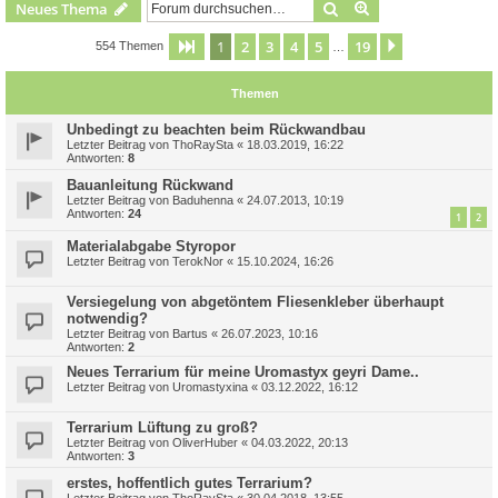
Suche
Erweiterte Suche
Neues Thema
1
2
3
4
5
19
Seite
1
von
19
Nächste
554 Themen
…
Themen
Unbedingt zu beachten beim Rückwandbau
Letzter Beitrag von
ThoRaySta
«
18.03.2019, 16:22
Antworten:
8
Bauanleitung Rückwand
Letzter Beitrag von
Baduhenna
«
24.07.2013, 10:19
Antworten:
24
1
2
Materialabgabe Styropor
Letzter Beitrag von
TerokNor
«
15.10.2024, 16:26
Versiegelung von abgetöntem Fliesenkleber überhaupt
notwendig?
Letzter Beitrag von
Bartus
«
26.07.2023, 10:16
Antworten:
2
Neues Terrarium für meine Uromastyx geyri Dame..
Letzter Beitrag von
Uromastyxina
«
03.12.2022, 16:12
Terrarium Lüftung zu groß?
Letzter Beitrag von
OliverHuber
«
04.03.2022, 20:13
Antworten:
3
erstes, hoffentlich gutes Terrarium?