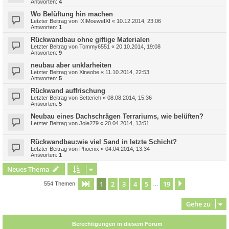
Antworten:
4
Wo Belüftung hin machen
Letzter Beitrag von
IXIMoeweIXI
«
10.12.2014, 23:06
Antworten:
1
Rückwandbau ohne giftige Materialen
Letzter Beitrag von
Tommy6551
«
20.10.2014, 19:08
Antworten:
9
neubau aber unklarheiten
Letzter Beitrag von
Xineobe
«
11.10.2014, 22:53
Antworten:
5
Rückwand auffrischung
Letzter Beitrag von
Setterich
«
08.08.2014, 15:36
Antworten:
5
Neubau eines Dachschrägen Terrariums, wie belüften?
Letzter Beitrag von
Jole279
«
20.04.2014, 13:51
Rückwandbau:wie viel Sand in letzte Schicht?
Letzter Beitrag von
Phoenix
«
04.04.2014, 13:34
Antworten:
1
Neues Thema
1
2
3
4
5
19
Seite
1
von
19
Nächste
554 Themen
…
Gehe zu
Berechtigungen in diesem Forum