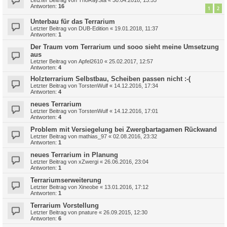
Letzter Beitrag von
ThoRaySta
«
30.04.2018, 13:55
Antworten:
16
1
2
Unterbau für das Terrarium
Letzter Beitrag von
DUB-Edition
«
19.01.2018, 11:37
Antworten:
1
Der Traum vom Terrarium und sooo sieht meine Umsetzung
aus
Letzter Beitrag von
Apfel2610
«
25.02.2017, 12:57
Antworten:
4
Holzterrarium Selbstbau, Scheiben passen nicht :-(
Letzter Beitrag von
TorstenWulf
«
14.12.2016, 17:34
Antworten:
4
neues Terrarium
Letzter Beitrag von
TorstenWulf
«
14.12.2016, 17:01
Antworten:
4
Problem mit Versiegelung bei Zwergbartagamen Rückwand
Letzter Beitrag von
mathias_97
«
02.08.2016, 23:32
Antworten:
1
neues Terrarium in Planung
Letzter Beitrag von
xZwergi
«
26.06.2016, 23:04
Antworten:
1
Terrariumserweiterung
Letzter Beitrag von
Xineobe
«
13.01.2016, 17:12
Antworten:
1
Terrarium Vorstellung
Letzter Beitrag von
pnature
«
26.09.2015, 12:30
Antworten:
6