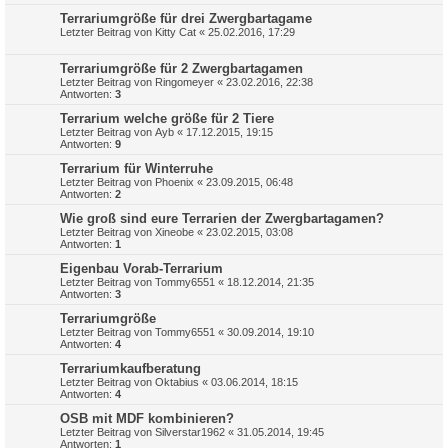
Terrariumgröße für drei Zwergbartagame
Letzter Beitrag von
Kitty Cat
«
25.02.2016, 17:29
Terrariumgröße für 2 Zwergbartagamen
Letzter Beitrag von
Ringomeyer
«
23.02.2016, 22:38
Antworten:
3
Terrarium welche größe für 2 Tiere
Letzter Beitrag von
Ayb
«
17.12.2015, 19:15
Antworten:
9
Terrarium für Winterruhe
Letzter Beitrag von
Phoenix
«
23.09.2015, 06:48
Antworten:
2
Wie groß sind eure Terrarien der Zwergbartagamen?
Letzter Beitrag von
Xineobe
«
23.02.2015, 03:08
Antworten:
1
Eigenbau Vorab-Terrarium
Letzter Beitrag von
Tommy6551
«
18.12.2014, 21:35
Antworten:
3
Terrariumgröße
Letzter Beitrag von
Tommy6551
«
30.09.2014, 19:10
Antworten:
4
Terrariumkaufberatung
Letzter Beitrag von
Oktabius
«
03.06.2014, 18:15
Antworten:
4
OSB mit MDF kombinieren?
Letzter Beitrag von
Silverstar1962
«
31.05.2014, 19:45
Antworten:
1