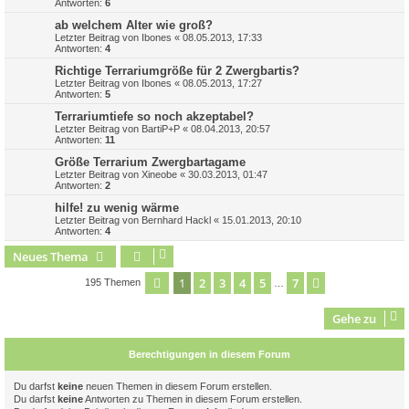
Antworten:
6
ab welchem Alter wie groß?
Letzter Beitrag von
Ibones
«
08.05.2013, 17:33
Antworten:
4
Richtige Terrariumgröße für 2 Zwergbartis?
Letzter Beitrag von
Ibones
«
08.05.2013, 17:27
Antworten:
5
Terrariumtiefe so noch akzeptabel?
Letzter Beitrag von
BartiP+P
«
08.04.2013, 20:57
Antworten:
11
Größe Terrarium Zwergbartagame
Letzter Beitrag von
Xineobe
«
30.03.2013, 01:47
Antworten:
2
hilfe! zu wenig wärme
Letzter Beitrag von
Bernhard Hackl
«
15.01.2013, 20:10
Antworten:
4
Neues Thema
1
2
3
4
5
7
Seite
1
von
7
Nächste
195 Themen
…
Gehe zu
Berechtigungen in diesem Forum
Du darfst
keine
neuen Themen in diesem Forum erstellen.
Du darfst
keine
Antworten zu Themen in diesem Forum erstellen.