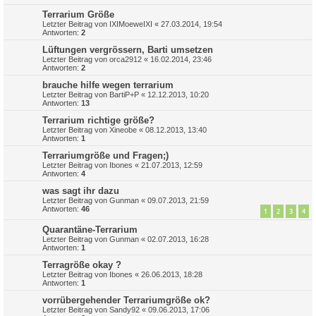
Terrarium Größe
Letzter Beitrag von
IXIMoeweIXI
«
27.03.2014, 19:54
Antworten:
2
Lüftungen vergrössern, Barti umsetzen
Letzter Beitrag von
orca2912
«
16.02.2014, 23:46
Antworten:
2
brauche hilfe wegen terrarium
Letzter Beitrag von
BartiP+P
«
12.12.2013, 10:20
Antworten:
13
Terrarium richtige größe?
Letzter Beitrag von
Xineobe
«
08.12.2013, 13:40
Antworten:
1
Terrariumgröße und Fragen;)
Letzter Beitrag von
Ibones
«
21.07.2013, 12:59
Antworten:
4
was sagt ihr dazu
Letzter Beitrag von
Gunman
«
09.07.2013, 21:59
Antworten:
46
1
2
3
4
Quarantäne-Terrarium
Letzter Beitrag von
Gunman
«
02.07.2013, 16:28
Antworten:
1
Terragröße okay ?
Letzter Beitrag von
Ibones
«
26.06.2013, 18:28
Antworten:
1
vorrübergehender Terrariumgröße ok?
Letzter Beitrag von
Sandy92
«
09.06.2013, 17:06