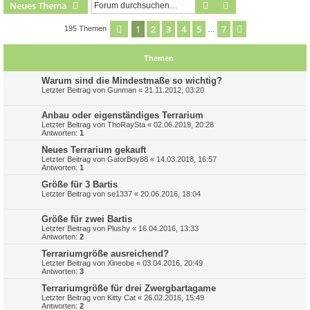
Suche
Erweiterte Suche
Neues Thema
1
2
3
4
5
7
Seite
1
von
7
Nächste
195 Themen
…
Themen
Warum sind die Mindestmaße so wichtig?
Letzter Beitrag von
Gunman
«
21.11.2012, 03:20
Anbau oder eigenständiges Terrarium
Letzter Beitrag von
ThoRaySta
«
02.06.2019, 20:28
Antworten:
1
Neues Terrarium gekauft
Letzter Beitrag von
GatorBoy88
«
14.03.2018, 16:57
Antworten:
1
Größe für 3 Bartis
Letzter Beitrag von
se1337
«
20.06.2016, 18:04
Größe für zwei Bartis
Letzter Beitrag von
Plushy
«
16.04.2016, 13:33
Antworten:
2
Terrariumgröße ausreichend?
Letzter Beitrag von
Xineobe
«
03.04.2016, 20:49
Antworten:
3
Terrariumgröße für drei Zwergbartagame
Letzter Beitrag von
Kitty Cat
«
26.02.2016, 15:49
Antworten:
2