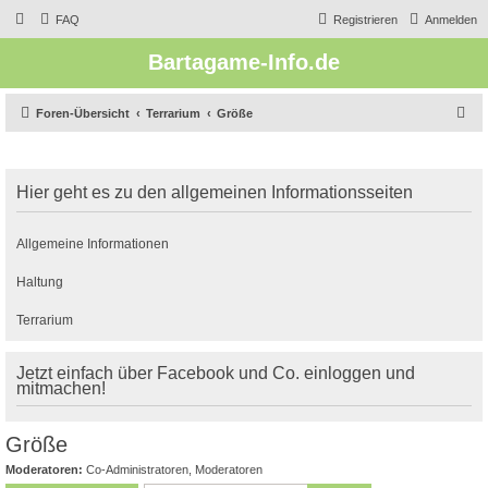
FAQ
Registrieren
Anmelden
Bartagame-Info.de
S
Foren-Übersicht
Terrarium
Größe
u
c
Hier geht es zu den allgemeinen Informationsseiten
h
e
Allgemeine Informationen
Haltung
Terrarium
Jetzt einfach über Facebook und Co. einloggen und
mitmachen!
Größe
Moderatoren:
Co-Administratoren
,
Moderatoren