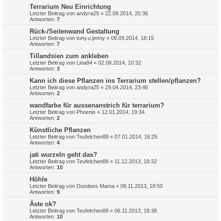
Terrarium Neu Einrichtung
Letzter Beitrag von
andyra25
«
22.09.2014, 20:36
Antworten:
7
Rück-/Seitenwand Gestaltung
Letzter Beitrag von
tony.u.jenny
«
08.09.2014, 18:15
Antworten:
7
Tillandsien zum ankleben
Letzter Beitrag von
Lina84
«
02.08.2014, 10:32
Antworten:
3
Kann ich diese Pflanzen ins Terrarium stellen/pflanzen?
Letzter Beitrag von
andyra25
«
29.04.2014, 23:46
Antworten:
2
wandfarbe für aussenanstrich für terrarium?
Letzter Beitrag von
Phoenix
«
12.01.2014, 19:34
Antworten:
2
Künstliche Pflanzen
Letzter Beitrag von
Teufelchen88
«
07.01.2014, 16:25
Antworten:
4
jati wurzeln geht das?
Letzter Beitrag von
Teufelchen88
«
11.12.2013, 18:32
Antworten:
10
Höhle
Letzter Beitrag von
Dundees Mama
«
08.11.2013, 18:50
Antworten:
9
Äste ok?
Letzter Beitrag von
Teufelchen88
«
06.11.2013, 18:38
Antworten:
10