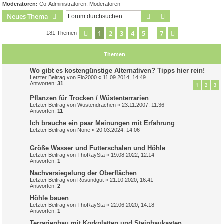
Moderatoren:
Co-Administratoren
,
Moderatoren
Suche
Erweiterte Suche
Neues Thema
1
2
3
4
5
7
Seite
1
von
7
Nächste
181 Themen
…
Themen
Wo gibt es kostengünstige Alternativen? Tipps hier rein!
Letzter Beitrag von
Flo2000
«
11.09.2014, 14:49
Antworten:
31
1
2
3
Pflanzen für Trocken / Wüstenterrarien
Letzter Beitrag von
Wüstendrachen
«
23.11.2007, 11:36
Antworten:
11
Ich brauche ein paar Meinungen mit Erfahrung
Letzter Beitrag von
None
«
20.03.2024, 14:06
Größe Wasser und Futterschalen und Höhle
Letzter Beitrag von
ThoRaySta
«
19.08.2022, 12:14
Antworten:
1
Nachversiegelung der Oberflächen
Letzter Beitrag von
Rosundgut
«
21.10.2020, 16:41
Antworten:
2
Höhle bauen
Letzter Beitrag von
ThoRaySta
«
22.06.2020, 14:18
Antworten:
1
Terrarienbau mit Korkplatten und Steinbaukasten