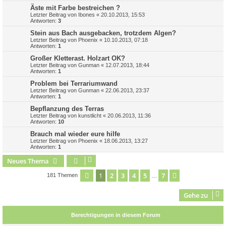
Äste mit Farbe bestreichen ?
Letzter Beitrag von
Ibones
«
20.10.2013, 15:53
Antworten:
3
Stein aus Bach ausgebacken, trotzdem Algen?
Letzter Beitrag von
Phoenix
«
10.10.2013, 07:18
Antworten:
1
Großer Kletterast. Holzart OK?
Letzter Beitrag von
Gunman
«
12.07.2013, 18:44
Antworten:
1
Problem bei Terrariumwand
Letzter Beitrag von
Gunman
«
22.06.2013, 23:37
Antworten:
1
Bepflanzung des Terras
Letzter Beitrag von
kunstlicht
«
20.06.2013, 11:36
Antworten:
10
Brauch mal wieder eure hilfe
Letzter Beitrag von
Phoenix
«
18.06.2013, 13:27
Antworten:
1
Neues Thema
1
2
3
4
5
7
Seite
1
von
7
Nächste
181 Themen
…
Gehe zu
Berechtigungen in diesem Forum