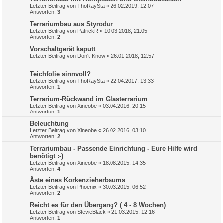
Letzter Beitrag von
ThoRaySta
«
26.02.2019, 12:07
Antworten:
3
Terrariumbau aus Styrodur
Letzter Beitrag von
PatrickR
«
10.03.2018, 21:05
Antworten:
2
Vorschaltgerät kaputt
Letzter Beitrag von
Don't-Know
«
26.01.2018, 12:57
Teichfolie sinnvoll?
Letzter Beitrag von
ThoRaySta
«
22.04.2017, 13:33
Antworten:
1
Terrarium-Rückwand im Glasterrarium
Letzter Beitrag von
Xineobe
«
03.04.2016, 20:15
Antworten:
1
Beleuchtung
Letzter Beitrag von
Xineobe
«
26.02.2016, 03:10
Antworten:
2
Terrariumbau - Passende Einrichtung - Eure Hilfe wird
benötigt :-)
Letzter Beitrag von
Xineobe
«
18.08.2015, 14:35
Antworten:
4
Äste eines Korkenzieherbaums
Letzter Beitrag von
Phoenix
«
30.03.2015, 06:52
Antworten:
2
Reicht es für den Übergang? ( 4 - 8 Wochen)
Letzter Beitrag von
StevieBlack
«
21.03.2015, 12:16
Antworten:
1